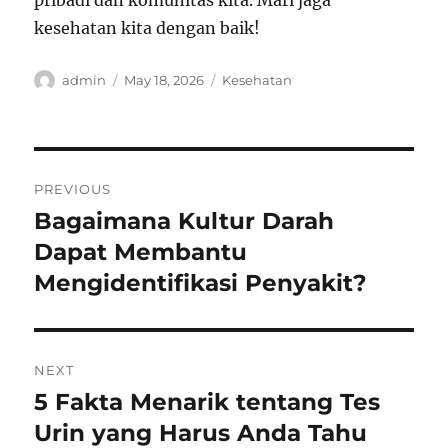
pribadi dan komunitas kita. Mari jaga
kesehatan kita dengan baik!
Author
Posted
Categories
admin
May 18, 2026
Kesehatan
on
Post
PREVIOUS
navigation
Bagaimana Kultur Darah
Previous
post:
Dapat Membantu
Mengidentifikasi Penyakit?
NEXT
5 Fakta Menarik tentang Tes
Next
post:
Urin yang Harus Anda Tahu