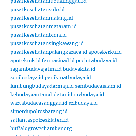
pusatkesehatanlubuklinggau.id
pusatkesehatansolo.id
pusatkesehatanmalang.id
pusatkesehatanmataram.id
pusatkesehatanbima.id
pusatkesehatansingkawang.id
pusatkesehatanpalangkaraya.id
apotekerku.id
apotekmk.id
farmasiuad.id
pecintabudaya.id
ragambudayajatim.id
budayakita.id
senibudaya.id
penikmatbudaya.id
lumbungbudayadermaji.id
senibudayaislam.id
kebudayaantanahdatar.id
mybudaya.id
wartabudayasanggau.id
sribudaya.id
simerdupolresbatang.id
satlantaspolresklaten.id
buffalogrovechamber.org