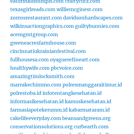
eatdrinkdishmpls.com
craftycutz.com
texasgirlreads.com
williemcginest.com
zorrosrestaurant.com
davidsonhardscapes.com
wilkinsactiongraphics.com
guiltybunnies.com
acemgmtgroup.com
greeneacresfarmhouse.com
cincinnatiukrainianfestival.com
fullhousesa.com
oyaguerefineart.com
healthywife.com
pbcvoice.com
amazingtimlocksmith.com
marrakechimmo.com
polresmanggaraitimur.id
polrestoba.id
infotentangkesehatan.id
informasikesehatan.id
kamuskesehatan.id
farmasiapotekerumm.id
kabarmataram.id
cakelifeeveryday.com
beansandgreens.org
conservationsolutions.org
curbearth.com