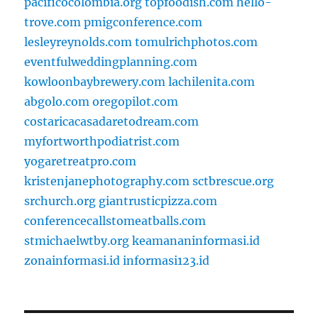
pacificocolombia.org
topfoodish.com
hello-
trove.com
pmigconference.com
lesleyreynolds.com
tomulrichphotos.com
eventfulweddingplanning.com
kowloonbaybrewery.com
lachilenita.com
abgolo.com
oregopilot.com
costaricacasadaretodream.com
myfortworthpodiatrist.com
yogaretreatpro.com
kristenjanephotography.com
sctbrescue.org
srchurch.org
giantrusticpizza.com
conferencecallstomeatballs.com
stmichaelwtby.org
keamananinformasi.id
zonainformasi.id
informasi123.id