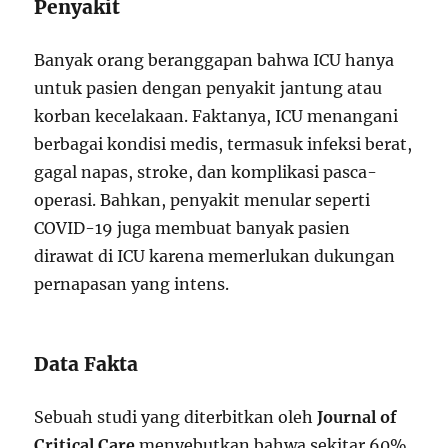
Penyakit
Banyak orang beranggapan bahwa ICU hanya
untuk pasien dengan penyakit jantung atau
korban kecelakaan. Faktanya, ICU menangani
berbagai kondisi medis, termasuk infeksi berat,
gagal napas, stroke, dan komplikasi pasca-
operasi. Bahkan, penyakit menular seperti
COVID-19 juga membuat banyak pasien
dirawat di ICU karena memerlukan dukungan
pernapasan yang intens.
Data Fakta
Sebuah studi yang diterbitkan oleh
Journal of
Critical Care
menyebutkan bahwa sekitar 60%