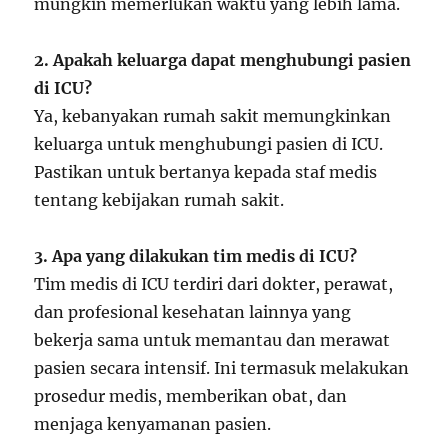
mungkin memerlukan waktu yang lebih lama.
2. Apakah keluarga dapat menghubungi pasien
di ICU?
Ya, kebanyakan rumah sakit memungkinkan
keluarga untuk menghubungi pasien di ICU.
Pastikan untuk bertanya kepada staf medis
tentang kebijakan rumah sakit.
3. Apa yang dilakukan tim medis di ICU?
Tim medis di ICU terdiri dari dokter, perawat,
dan profesional kesehatan lainnya yang
bekerja sama untuk memantau dan merawat
pasien secara intensif. Ini termasuk melakukan
prosedur medis, memberikan obat, dan
menjaga kenyamanan pasien.