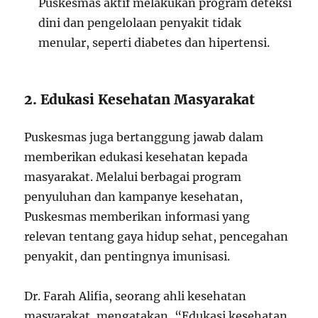
Puskesmas aktif melakukan program deteksi
dini dan pengelolaan penyakit tidak
menular, seperti diabetes dan hipertensi.
2. Edukasi Kesehatan Masyarakat
Puskesmas juga bertanggung jawab dalam
memberikan edukasi kesehatan kepada
masyarakat. Melalui berbagai program
penyuluhan dan kampanye kesehatan,
Puskesmas memberikan informasi yang
relevan tentang gaya hidup sehat, pencegahan
penyakit, dan pentingnya imunisasi.
Dr. Farah Alifia, seorang ahli kesehatan
masyarakat, mengatakan, “Edukasi kesehatan