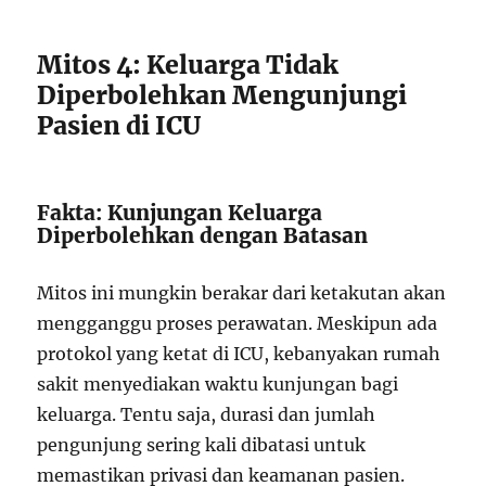
Mitos 4: Keluarga Tidak
Diperbolehkan Mengunjungi
Pasien di ICU
Fakta: Kunjungan Keluarga
Diperbolehkan dengan Batasan
Mitos ini mungkin berakar dari ketakutan akan
mengganggu proses perawatan. Meskipun ada
protokol yang ketat di ICU, kebanyakan rumah
sakit menyediakan waktu kunjungan bagi
keluarga. Tentu saja, durasi dan jumlah
pengunjung sering kali dibatasi untuk
memastikan privasi dan keamanan pasien.