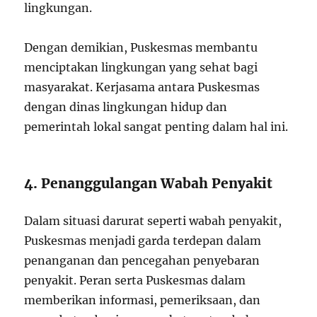
lingkungan.
Dengan demikian, Puskesmas membantu
menciptakan lingkungan yang sehat bagi
masyarakat. Kerjasama antara Puskesmas
dengan dinas lingkungan hidup dan
pemerintah lokal sangat penting dalam hal ini.
4. Penanggulangan Wabah Penyakit
Dalam situasi darurat seperti wabah penyakit,
Puskesmas menjadi garda terdepan dalam
penanganan dan pencegahan penyebaran
penyakit. Peran serta Puskesmas dalam
memberikan informasi, pemeriksaan, dan