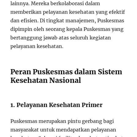
lainnya. Mereka berkolaborasi dalam
memberikan pelayanan kesehatan yang efektif
dan efisien. Di tingkat manajemen, Puskesmas
dipimpin oleh seorang kepala Puskesmas yang
bertanggung jawab atas seluruh kegiatan
pelayanan kesehatan.
Peran Puskesmas dalam Sistem
Kesehatan Nasional
1. Pelayanan Kesehatan Primer
Puskesmas merupakan pintu gerbang bagi
masyarakat untuk mendapatkan pelayanan