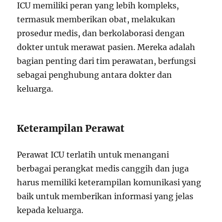
ICU memiliki peran yang lebih kompleks,
termasuk memberikan obat, melakukan
prosedur medis, dan berkolaborasi dengan
dokter untuk merawat pasien. Mereka adalah
bagian penting dari tim perawatan, berfungsi
sebagai penghubung antara dokter dan
keluarga.
Keterampilan Perawat
Perawat ICU terlatih untuk menangani
berbagai perangkat medis canggih dan juga
harus memiliki keterampilan komunikasi yang
baik untuk memberikan informasi yang jelas
kepada keluarga.