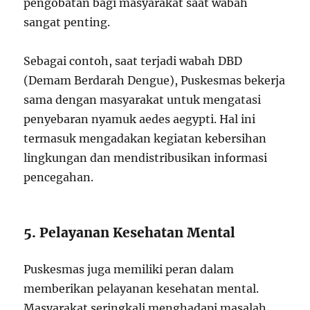
pengobatan bagi masyarakat saat wabah
sangat penting.
Sebagai contoh, saat terjadi wabah DBD
(Demam Berdarah Dengue), Puskesmas bekerja
sama dengan masyarakat untuk mengatasi
penyebaran nyamuk aedes aegypti. Hal ini
termasuk mengadakan kegiatan kebersihan
lingkungan dan mendistribusikan informasi
pencegahan.
5. Pelayanan Kesehatan Mental
Puskesmas juga memiliki peran dalam
memberikan pelayanan kesehatan mental.
Masyarakat seringkali menghadapi masalah