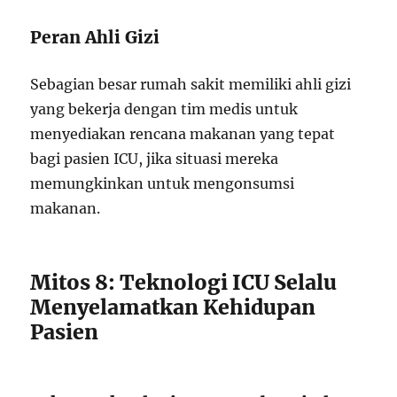
Peran Ahli Gizi
Sebagian besar rumah sakit memiliki ahli gizi
yang bekerja dengan tim medis untuk
menyediakan rencana makanan yang tepat
bagi pasien ICU, jika situasi mereka
memungkinkan untuk mengonsumsi
makanan.
Mitos 8: Teknologi ICU Selalu
Menyelamatkan Kehidupan
Pasien