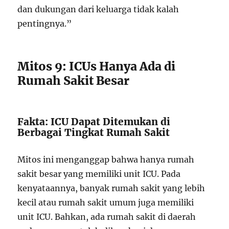
dan dukungan dari keluarga tidak kalah
pentingnya.”
Mitos 9: ICUs Hanya Ada di
Rumah Sakit Besar
Fakta: ICU Dapat Ditemukan di
Berbagai Tingkat Rumah Sakit
Mitos ini menganggap bahwa hanya rumah
sakit besar yang memiliki unit ICU. Pada
kenyataannya, banyak rumah sakit yang lebih
kecil atau rumah sakit umum juga memiliki
unit ICU. Bahkan, ada rumah sakit di daerah