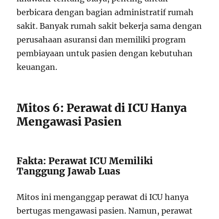
berbicara dengan bagian administratif rumah
sakit. Banyak rumah sakit bekerja sama dengan
perusahaan asuransi dan memiliki program
pembiayaan untuk pasien dengan kebutuhan
keuangan.
Mitos 6: Perawat di ICU Hanya
Mengawasi Pasien
Fakta: Perawat ICU Memiliki
Tanggung Jawab Luas
Mitos ini menganggap perawat di ICU hanya
bertugas mengawasi pasien. Namun, perawat