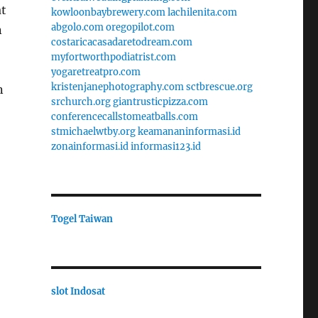
at
kowloonbaybrewery.com
lachilenita.com
abgolo.com
oregopilot.com
n
costaricacasadaretodream.com
myfortworthpodiatrist.com
yogaretreatpro.com
kristenjanephotography.com
sctbrescue.org
n
srchurch.org
giantrusticpizza.com
conferencecallstomeatballs.com
stmichaelwtby.org
keamananinformasi.id
zonainformasi.id
informasi123.id
Togel Taiwan
slot Indosat