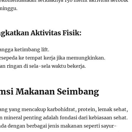
ekomendasikan setidaknya 150 menit aktivitas aerobik
minggu.
gkatkan Aktivitas Fisik:
ngga ketimbang lift.
ersepeda ke tempat kerja jika memungkinkan.
n ringan di sela-sela waktu bekerja.
umsi Makanan Seimbang
g yang mencakup karbohidrat, protein, lemak sehat,
n mineral penting adalah fondasi dari kebiasaan sehat.
nda dengan berbagai jenis makanan seperti sayur-