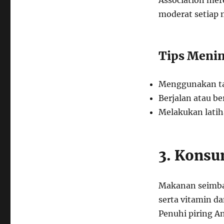
Association mer
moderat setiap 
Tips Menin
Menggunakan ta
Berjalan atau b
Melakukan latiha
3. Kons
Makanan seimban
serta vitamin da
Penuhi piring A