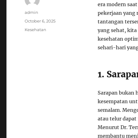
era modern saat
Author
admin
pekerjaan yang 
Posted
October 6, 2025
tantangan terse
on
Categories
Kesehatan
yang sehat, kita
kesehatan optim
sehari-hari yang
1. Sarapa
Sarapan bukan h
kesempatan untu
semalam. Mengo
atau telur dapa
Menurut Dr. Terr
membantu menin