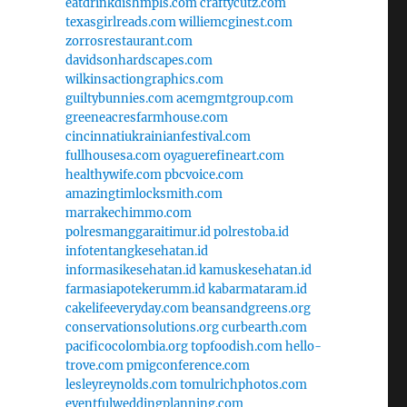
eatdrinkdishmpls.com
craftycutz.com
texasgirlreads.com
williemcginest.com
zorrosrestaurant.com
davidsonhardscapes.com
wilkinsactiongraphics.com
guiltybunnies.com
acemgmtgroup.com
greeneacresfarmhouse.com
cincinnatiukrainianfestival.com
fullhousesa.com
oyaguerefineart.com
healthywife.com
pbcvoice.com
amazingtimlocksmith.com
marrakechimmo.com
polresmanggaraitimur.id
polrestoba.id
infotentangkesehatan.id
informasikesehatan.id
kamuskesehatan.id
farmasiapotekerumm.id
kabarmataram.id
cakelifeeveryday.com
beansandgreens.org
conservationsolutions.org
curbearth.com
pacificocolombia.org
topfoodish.com
hello-
trove.com
pmigconference.com
lesleyreynolds.com
tomulrichphotos.com
eventfulweddingplanning.com