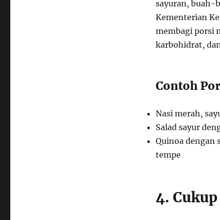
sayuran, buah-b
Kementerian Ke
membagi porsi 
karbohidrat, da
Contoh Po
Nasi merah, sayu
Salad sayur de
Quinoa dengan s
tempe
4. Cukup