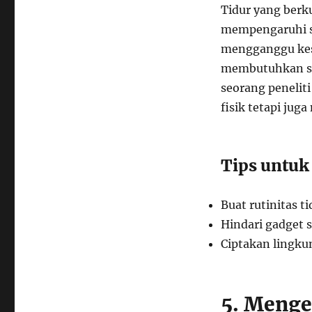
Tidur yang berku
mempengaruhi si
mengganggu kes
membutuhkan sek
seorang penelit
fisik tetapi jug
Tips untuk 
Buat rutinitas t
Hindari gadget s
Ciptakan lingku
5. Menge