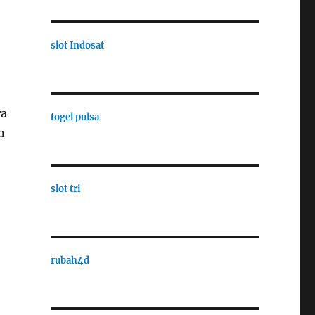
slot Indosat
ra
togel pulsa
n
slot tri
rubah4d