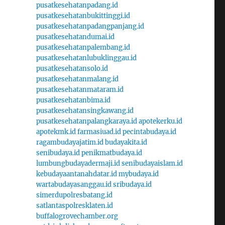
pusatkesehatanpadang.id
pusatkesehatanbukittinggi.id
pusatkesehatanpadangpanjang.id
pusatkesehatandumai.id
pusatkesehatanpalembang.id
pusatkesehatanlubuklinggau.id
pusatkesehatansolo.id
pusatkesehatanmalang.id
pusatkesehatanmataram.id
pusatkesehatanbima.id
pusatkesehatansingkawang.id
pusatkesehatanpalangkaraya.id
apotekerku.id
apotekmk.id
farmasiuad.id
pecintabudaya.id
ragambudayajatim.id
budayakita.id
senibudaya.id
penikmatbudaya.id
lumbungbudayadermaji.id
senibudayaislam.id
kebudayaantanahdatar.id
mybudaya.id
wartabudayasanggau.id
sribudaya.id
simerdupolresbatang.id
satlantaspolresklaten.id
buffalogrovechamber.org