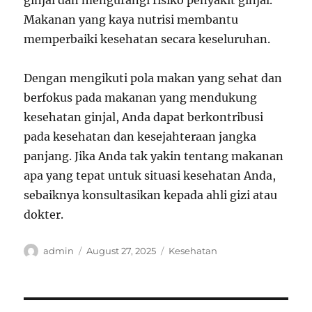
ginjal dan mengurangi risiko penyakit ginjal.
Makanan yang kaya nutrisi membantu
memperbaiki kesehatan secara keseluruhan.
Dengan mengikuti pola makan yang sehat dan
berfokus pada makanan yang mendukung
kesehatan ginjal, Anda dapat berkontribusi
pada kesehatan dan kesejahteraan jangka
panjang. Jika Anda tak yakin tentang makanan
apa yang tepat untuk situasi kesehatan Anda,
sebaiknya konsultasikan kepada ahli gizi atau
dokter.
Author
Posted
Categories
admin
August 27, 2025
Kesehatan
on