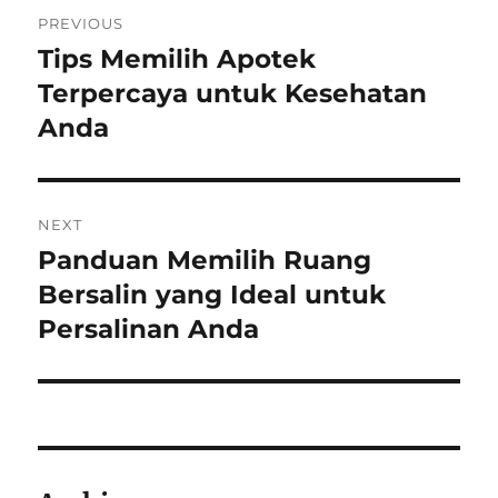
Post
PREVIOUS
navigation
Tips Memilih Apotek
Previous
post:
Terpercaya untuk Kesehatan
Anda
NEXT
Panduan Memilih Ruang
Next
post:
Bersalin yang Ideal untuk
Persalinan Anda