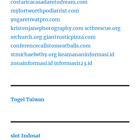
costaricacasadaretodream.com
myfortworthpodiatrist.com
yogaretreatpro.com
kristenjanephotography.com
sctbrescue.org
srchurch.org
giantrusticpizza.com
conferencecallstomeatballs.com
stmichaelwtby.org
keamananinformasi.id
zonainformasi.id
informasi123.id
Togel Taiwan
slot Indosat