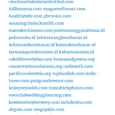
cincinnatiukrainianfestival.com
fullhousesa.com
oyaguerefineart.com
healthywife.com
pbcvoice.com
amazingtimlocksmith.com
marrakechimmo.com
polresmanggaraitimur.id
polrestoba.id
infotentangkesehatan.id
informasikesehatan.id
kamuskesehatan.id
farmasiapotekerumm.id
kabarmataram.id
cakelifeeveryday.com
beansandgreens.org
conservationsolutions.org
curbearth.com
pacificocolombia.org
topfoodish.com
hello-
trove.com
pmigconference.com
lesleyreynolds.com
tomulrichphotos.com
eventfulweddingplanning.com
kowloonbaybrewery.com
lachilenita.com
abgolo.com
oregopilot.com