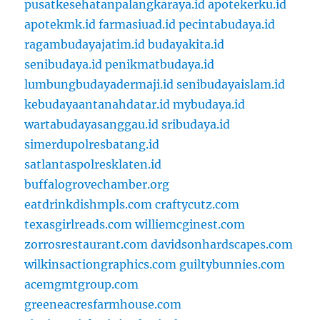
pusatkesehatanpalangkaraya.id
apotekerku.id
apotekmk.id
farmasiuad.id
pecintabudaya.id
ragambudayajatim.id
budayakita.id
senibudaya.id
penikmatbudaya.id
lumbungbudayadermaji.id
senibudayaislam.id
kebudayaantanahdatar.id
mybudaya.id
wartabudayasanggau.id
sribudaya.id
simerdupolresbatang.id
satlantaspolresklaten.id
buffalogrovechamber.org
eatdrinkdishmpls.com
craftycutz.com
texasgirlreads.com
williemcginest.com
zorrosrestaurant.com
davidsonhardscapes.com
wilkinsactiongraphics.com
guiltybunnies.com
acemgmtgroup.com
greeneacresfarmhouse.com