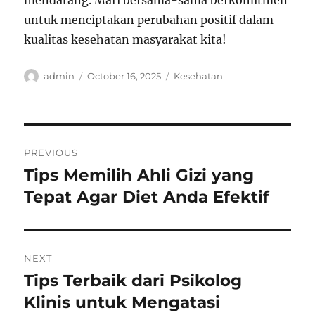
mendatang. Mari bersama-sama berkomitmen
untuk menciptakan perubahan positif dalam
kualitas kesehatan masyarakat kita!
Author
Posted
Categories
admin
October 16, 2025
Kesehatan
on
Post
PREVIOUS
navigation
Tips Memilih Ahli Gizi yang
Previous
post:
Tepat Agar Diet Anda Efektif
NEXT
Tips Terbaik dari Psikolog
Next
post:
Klinis untuk Mengatasi