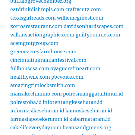
buffalogrovechamber.org
eatdrinkdishmpls.com
craftycutz.com
texasgirlreads.com
williemcginest.com
zorrosrestaurant.com
davidsonhardscapes.com
wilkinsactiongraphics.com
guiltybunnies.com
acemgmtgroup.com
greeneacresfarmhouse.com
cincinnatiukrainianfestival.com
fullhousesa.com
oyaguerefineart.com
healthywife.com
pbcvoice.com
amazingtimlocksmith.com
marrakechimmo.com
polresmanggaraitimur.id
polrestoba.id
infotentangkesehatan.id
informasikesehatan.id
kamuskesehatan.id
farmasiapotekerumm.id
kabarmataram.id
cakelifeeveryday.com
beansandgreens.org