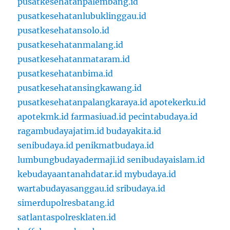
pusatkesehatanpalembang.id
pusatkesehatanlubuklinggau.id
pusatkesehatansolo.id
pusatkesehatanmalang.id
pusatkesehatanmataram.id
pusatkesehatanbima.id
pusatkesehatansingkawang.id
pusatkesehatanpalangkaraya.id
apotekerku.id
apotekmk.id
farmasiuad.id
pecintabudaya.id
ragambudayajatim.id
budayakita.id
senibudaya.id
penikmatbudaya.id
lumbungbudayadermaji.id
senibudayaislam.id
kebudayaantanahdatar.id
mybudaya.id
wartabudayasanggau.id
sribudaya.id
simerdupolresbatang.id
satlantaspolresklaten.id