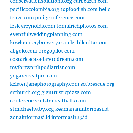
conservationsolutions.org
curbearth.com
pacificocolombia.org
topfoodish.com
hello-
trove.com
pmigconference.com
lesleyreynolds.com
tomulrichphotos.com
eventfulweddingplanning.com
kowloonbaybrewery.com
lachilenita.com
abgolo.com
oregopilot.com
costaricacasadaretodream.com
myfortworthpodiatrist.com
yogaretreatpro.com
kristenjanephotography.com
sctbrescue.org
srchurch.org
giantrusticpizza.com
conferencecallstomeatballs.com
stmichaelwtby.org
keamananinformasi.id
zonainformasi.id
informasi123.id