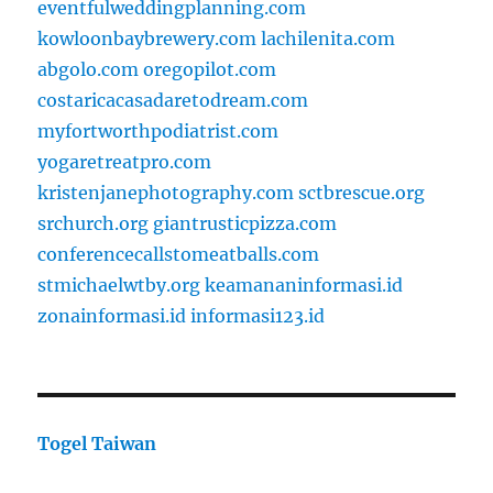
eventfulweddingplanning.com
kowloonbaybrewery.com
lachilenita.com
abgolo.com
oregopilot.com
costaricacasadaretodream.com
myfortworthpodiatrist.com
yogaretreatpro.com
kristenjanephotography.com
sctbrescue.org
srchurch.org
giantrusticpizza.com
conferencecallstomeatballs.com
stmichaelwtby.org
keamananinformasi.id
zonainformasi.id
informasi123.id
Togel Taiwan