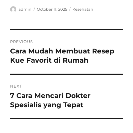
Author
Posted
Categories
admin
October 11, 2025
Kesehatan
on
Post
PREVIOUS
navigation
Cara Mudah Membuat Resep
Previous
post:
Kue Favorit di Rumah
NEXT
7 Cara Mencari Dokter
Next
post:
Spesialis yang Tepat