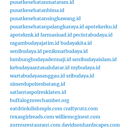
pusatkesehatanmataram.id
pusatkesehatanbima.id
pusatkesehatansingkawang.id
pusatkesehatanpalangkaraya.id
apotekerku.id
apotekmk.id
farmasiuad.id
pecintabudaya.id
ragambudayajatim.id
budayakita.id
senibudaya.id
penikmatbudaya.id
lumbungbudayadermaji.id
senibudayaislam.id
kebudayaantanahdatar.id
mybudaya.id
wartabudayasanggau.id
sribudaya.id
simerdupolresbatang.id
satlantaspolresklaten.id
buffalogrovechamber.org
eatdrinkdishmpls.com
craftycutz.com
texasgirlreads.com
williemcginest.com
zorrosrestaurant.com
davidsonhardscapes.com