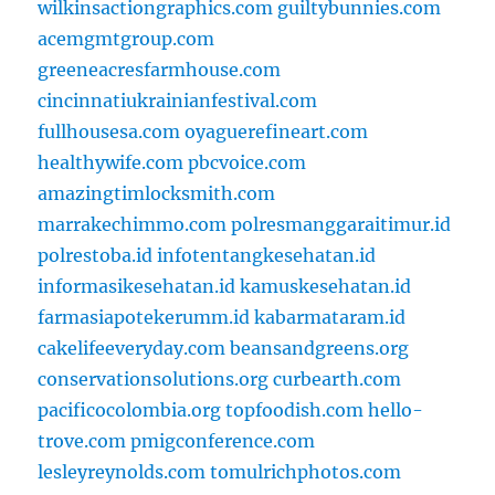
wilkinsactiongraphics.com
guiltybunnies.com
acemgmtgroup.com
greeneacresfarmhouse.com
cincinnatiukrainianfestival.com
fullhousesa.com
oyaguerefineart.com
healthywife.com
pbcvoice.com
amazingtimlocksmith.com
marrakechimmo.com
polresmanggaraitimur.id
polrestoba.id
infotentangkesehatan.id
informasikesehatan.id
kamuskesehatan.id
farmasiapotekerumm.id
kabarmataram.id
cakelifeeveryday.com
beansandgreens.org
conservationsolutions.org
curbearth.com
pacificocolombia.org
topfoodish.com
hello-
trove.com
pmigconference.com
lesleyreynolds.com
tomulrichphotos.com