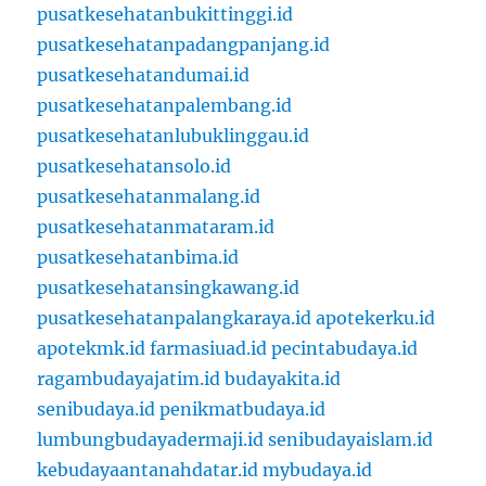
pusatkesehatanbukittinggi.id
pusatkesehatanpadangpanjang.id
pusatkesehatandumai.id
pusatkesehatanpalembang.id
pusatkesehatanlubuklinggau.id
pusatkesehatansolo.id
pusatkesehatanmalang.id
pusatkesehatanmataram.id
pusatkesehatanbima.id
pusatkesehatansingkawang.id
pusatkesehatanpalangkaraya.id
apotekerku.id
apotekmk.id
farmasiuad.id
pecintabudaya.id
ragambudayajatim.id
budayakita.id
senibudaya.id
penikmatbudaya.id
lumbungbudayadermaji.id
senibudayaislam.id
kebudayaantanahdatar.id
mybudaya.id