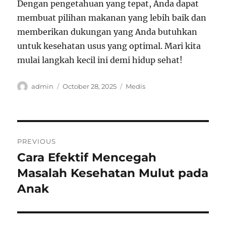
Dengan pengetahuan yang tepat, Anda dapat
membuat pilihan makanan yang lebih baik dan
memberikan dukungan yang Anda butuhkan
untuk kesehatan usus yang optimal. Mari kita
mulai langkah kecil ini demi hidup sehat!
Author
Posted
Categories
admin
October 28, 2025
Medis
on
Post
PREVIOUS
navigation
Cara Efektif Mencegah
Previous
post:
Masalah Kesehatan Mulut pada
Anak