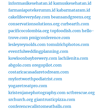
informasikesehatan.id
kamuskesehatan.id
farmasiapotekerumm.id
kabarmataram.id
cakelifeeveryday.com
beansandgreens.org
conservationsolutions.org
curbearth.com
pacificocolombia.org
topfoodish.com
hello-
trove.com
pmigconference.com
lesleyreynolds.com
tomulrichphotos.com
eventfulweddingplanning.com
kowloonbaybrewery.com
lachilenita.com
abgolo.com
oregopilot.com
costaricacasadaretodream.com
myfortworthpodiatrist.com
yogaretreatpro.com
kristenjanephotography.com
sctbrescue.org
srchurch.org
giantrusticpizza.com
conferencecallstomeatballs.com