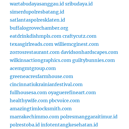
wartabudayasanggau.id
sribudaya.id
simerdupolresbatang.id
satlantaspolresklaten.id
buffalogrovechamber.org
eatdrinkdishmpls.com
craftycutz.com
texasgirlreads.com
williemcginest.com
zorrosrestaurant.com
davidsonhardscapes.com
wilkinsactiongraphics.com
guiltybunnies.com
acemgmtgroup.com
greeneacresfarmhouse.com
cincinnatiukrainianfestival.com
fullhousesa.com
oyaguerefineart.com
healthywife.com
pbcvoice.com
amazingtimlocksmith.com
marrakechimmo.com
polresmanggaraitimur.id
polrestoba.id
infotentangkesehatan.id