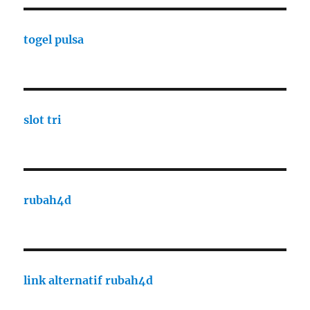
togel pulsa
slot tri
rubah4d
link alternatif rubah4d