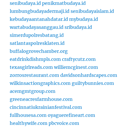
senibudaya.id
penikmatbudaya.id
lumbungbudayadermaji.id
senibudayaislam.id
kebudayaantanahdatar.id
mybudaya.id
wartabudayasanggau.id
sribudaya.id
simerdupolresbatang.id
satlantaspolresklaten.id
buffalogrovechamber.org
eatdrinkdishmpls.com
craftycutz.com
texasgirlreads.com
williemcginest.com
zorrosrestaurant.com
davidsonhardscapes.com
wilkinsactiongraphics.com
guiltybunnies.com
acemgmtgroup.com
greeneacresfarmhouse.com
cincinnatiukrainianfestival.com
fullhousesa.com
oyaguerefineart.com
healthywife.com
pbcvoice.com