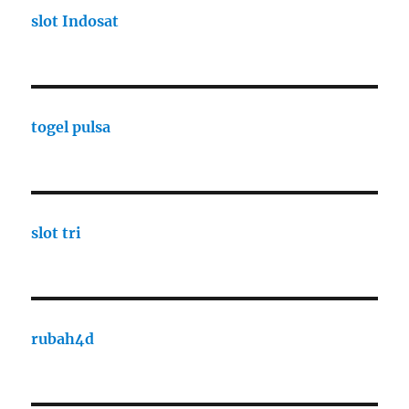
slot Indosat
togel pulsa
slot tri
rubah4d