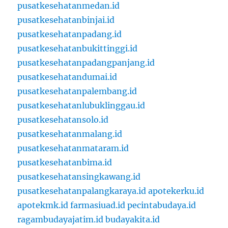
pusatkesehatanmedan.id
pusatkesehatanbinjai.id
pusatkesehatanpadang.id
pusatkesehatanbukittinggi.id
pusatkesehatanpadangpanjang.id
pusatkesehatandumai.id
pusatkesehatanpalembang.id
pusatkesehatanlubuklinggau.id
pusatkesehatansolo.id
pusatkesehatanmalang.id
pusatkesehatanmataram.id
pusatkesehatanbima.id
pusatkesehatansingkawang.id
pusatkesehatanpalangkaraya.id
apotekerku.id
apotekmk.id
farmasiuad.id
pecintabudaya.id
ragambudayajatim.id
budayakita.id