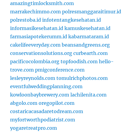
amazingtimlocksmith.com
marrakechimmo.com
polresmanggaraitimur.id
polrestoba.id
infotentangkesehatan.id
informasikesehatan.id
kamuskesehatan.id
farmasiapotekerumm.id
kabarmataram.id
cakelifeeveryday.com
beansandgreens.org
conservationsolutions.org
curbearth.com
pacificocolombia.org
topfoodish.com
hello-
trove.com
pmigconference.com
lesleyreynolds.com
tomulrichphotos.com
eventfulweddingplanning.com
kowloonbaybrewery.com
lachilenita.com
abgolo.com
oregopilot.com
costaricacasadaretodream.com
myfortworthpodiatrist.com
yogaretreatpro.com