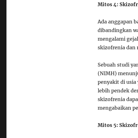
Mitos 4: Skizo
Ada anggapan ba
dibandingkan wa
mengalami gejal
skizofrenia dan
Sebuah studi yan
(NIMH) menunju
penyakit di usi
lebih pendek de
skizofrenia dap
mengabaikan pe
Mitos 5: Skizof