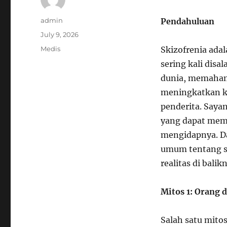
Author
admin
Pendahuluan
Posted
July 9, 2026
on
Categories
Medis
Skizofrenia ada
sering kali disa
dunia, memahami
meningkatkan k
penderita. Saya
yang dapat mem
mengidapnya. Da
umum tentang s
realitas di balik
Mitos 1: Orang 
Salah satu mito