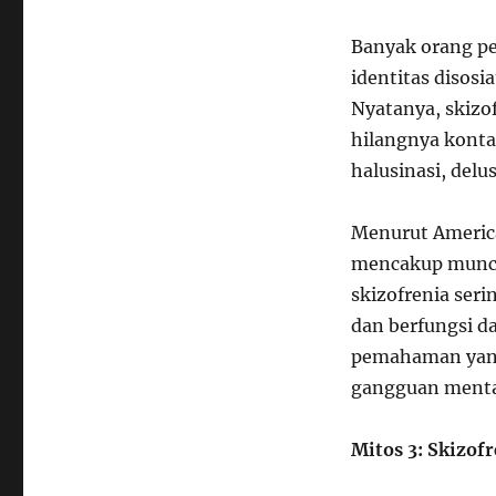
Banyak orang p
identitas disosi
Nyatanya, skizo
hilangnya konta
halusinasi, delus
Menurut American
mencakup muncul
skizofrenia ser
dan berfungsi d
pemahaman yang
gangguan mental
Mitos 3: Skizof