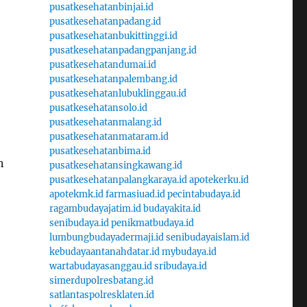
pusatkesehatanbinjai.id
pusatkesehatanpadang.id
pusatkesehatanbukittinggi.id
pusatkesehatanpadangpanjang.id
pusatkesehatandumai.id
pusatkesehatanpalembang.id
pusatkesehatanlubuklinggau.id
pusatkesehatansolo.id
pusatkesehatanmalang.id
pusatkesehatanmataram.id
pusatkesehatanbima.id
n
pusatkesehatansingkawang.id
pusatkesehatanpalangkaraya.id
apotekerku.id
apotekmk.id
farmasiuad.id
pecintabudaya.id
ragambudayajatim.id
budayakita.id
senibudaya.id
penikmatbudaya.id
lumbungbudayadermaji.id
senibudayaislam.id
kebudayaantanahdatar.id
mybudaya.id
wartabudayasanggau.id
sribudaya.id
simerdupolresbatang.id
satlantaspolresklaten.id