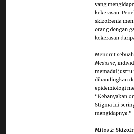
yang mengidapn
kekerasan. Pene
skizofrenia memi
orang dengan g
kekerasan darip
Menurut sebuah 
Medicine
, indiv
memadai justru 
dibandingkan de
epidemiologi me
“Kebanyakan ora
Stigma ini seri
mengidapnya.”
Mitos 2: Skizof