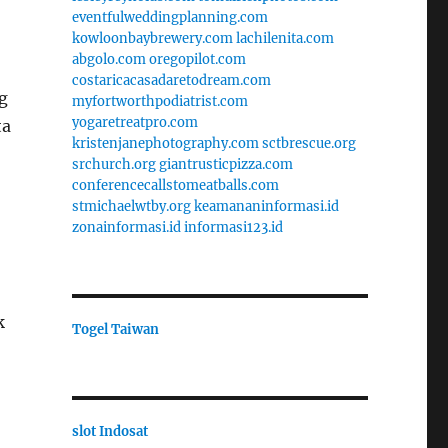
eventfulweddingplanning.com
kowloonbaybrewery.com
lachilenita.com
abgolo.com
oregopilot.com
costaricacasadaretodream.com
g
myfortworthpodiatrist.com
yogaretreatpro.com
ta
kristenjanephotography.com
sctbrescue.org
srchurch.org
giantrusticpizza.com
conferencecallstomeatballs.com
stmichaelwtby.org
keamananinformasi.id
zonainformasi.id
informasi123.id
k
Togel Taiwan
slot Indosat