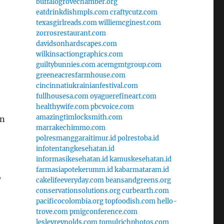
buffalogrovechamber.org
eatdrinkdishmpls.com
craftycutz.com
texasgirlreads.com
williemcginest.com
zorrosrestaurant.com
davidsonhardscapes.com
wilkinsactiongraphics.com
guiltybunnies.com
acemgmtgroup.com
greeneacresfarmhouse.com
cincinnatiukrainianfestival.com
fullhousesa.com
oyaguerefineart.com
healthywife.com
pbcvoice.com
amazingtimlocksmith.com
an
marrakechimmo.com
polresmanggaraitimur.id
polrestoba.id
infotentangkesehatan.id
informasikesehatan.id
kamuskesehatan.id
farmasiapotekerumm.id
kabarmataram.id
,
cakelifeeveryday.com
beansandgreens.org
conservationsolutions.org
curbearth.com
pacificocolombia.org
topfoodish.com
hello-
trove.com
pmigconference.com
lesleyreynolds.com
tomulrichphotos.com