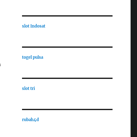
slot Indosat
togel pulsa
n
slot tri
rubah4d