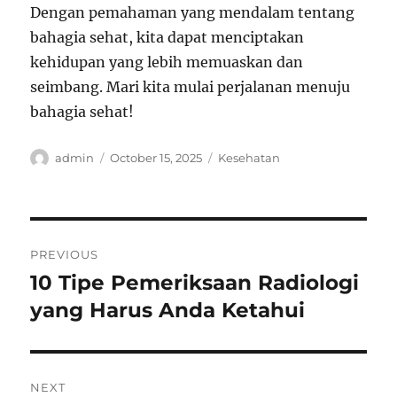
Dengan pemahaman yang mendalam tentang
bahagia sehat, kita dapat menciptakan
kehidupan yang lebih memuaskan dan
seimbang. Mari kita mulai perjalanan menuju
bahagia sehat!
Author
Posted
Categories
admin
October 15, 2025
Kesehatan
on
Post
PREVIOUS
navigation
10 Tipe Pemeriksaan Radiologi
Previous
post:
yang Harus Anda Ketahui
NEXT