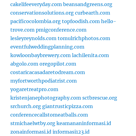
cakelifeeveryday.com
beansandgreens.org
conservationsolutions.org
curbearth.com
pacificocolombia.org
topfoodish.com
hello-
trove.com
pmigconference.com
lesleyreynolds.com
tomulrichphotos.com
eventfulweddingplanning.com
kowloonbaybrewery.com
lachilenita.com
abgolo.com
oregopilot.com
costaricacasadaretodream.com
myfortworthpodiatrist.com
yogaretreatpro.com
kristenjanephotography.com
sctbrescue.org
srchurch.org
giantrusticpizza.com
conferencecallstomeatballs.com
stmichaelwtby.org
keamananinformasi.id
zonainformasi.id
informasi123.id