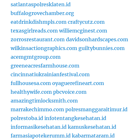
satlantaspolresklaten.id
buffalogrovechamber.org
eatdrinkdishmpls.com
craftycutz.com
texasgirlreads.com
williemcginest.com
zorrosrestaurant.com
davidsonhardscapes.com
wilkinsactiongraphics.com
guiltybunnies.com
acemgmtgroup.com
greeneacresfarmhouse.com
cincinnatiukrainianfestival.com
fullhousesa.com
oyaguerefineart.com
healthywife.com
pbcvoice.com
amazingtimlocksmith.com
marrakechimmo.com
polresmanggaraitimur.id
polrestoba.id
infotentangkesehatan.id
informasikesehatan.id
kamuskesehatan.id
farmasiapotekerumm.id
kabarmataram.id