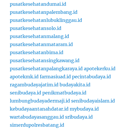
pusatkesehatandumai.id
pusatkesehatanpalembang.id
pusatkesehatanlubuklinggau.id
pusatkesehatansolo.id
pusatkesehatanmalang.id
pusatkesehatanmataram.id
pusatkesehatanbima.id
pusatkesehatansingkawang.id
pusatkesehatanpalangkaraya.id
apotekerku.id
apotekmk.id
farmasiuad.id
pecintabudaya.id
ragambudayajatim.id
budayakita.id
senibudaya.id
penikmatbudaya.id
lumbungbudayadermaji.id
senibudayaislam.id
kebudayaantanahdatar.id
mybudaya.id
wartabudayasanggau.id
sribudaya.id
simerdupolresbatang.id