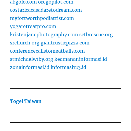
abgolo.com
oregopilot.com
costaricacasadaretodream.com
myfortworthpodiatrist.com
yogaretreatpro.com
kristenjanephotography.com
sctbrescue.org
srchurch.org
giantrusticpizza.com
conferencecallstomeatballs.com
stmichaelwtby.org
keamananinformasi.id
zonainformasi.id
informasi123.id
Togel Taiwan