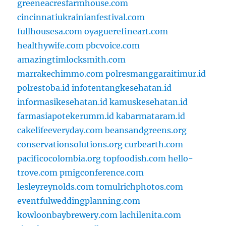
greeneacresfarmhouse.com
cincinnatiukrainianfestival.com
fullhousesa.com
oyaguerefineart.com
healthywife.com
pbcvoice.com
amazingtimlocksmith.com
marrakechimmo.com
polresmanggaraitimur.id
polrestoba.id
infotentangkesehatan.id
informasikesehatan.id
kamuskesehatan.id
farmasiapotekerumm.id
kabarmataram.id
cakelifeeveryday.com
beansandgreens.org
conservationsolutions.org
curbearth.com
pacificocolombia.org
topfoodish.com
hello-
trove.com
pmigconference.com
lesleyreynolds.com
tomulrichphotos.com
eventfulweddingplanning.com
kowloonbaybrewery.com
lachilenita.com