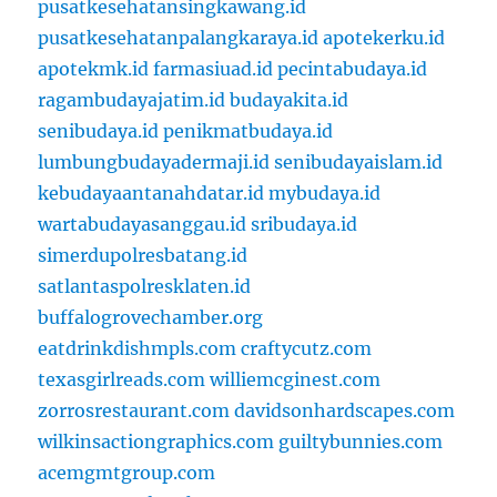
pusatkesehatansingkawang.id
pusatkesehatanpalangkaraya.id
apotekerku.id
apotekmk.id
farmasiuad.id
pecintabudaya.id
ragambudayajatim.id
budayakita.id
senibudaya.id
penikmatbudaya.id
lumbungbudayadermaji.id
senibudayaislam.id
kebudayaantanahdatar.id
mybudaya.id
wartabudayasanggau.id
sribudaya.id
simerdupolresbatang.id
satlantaspolresklaten.id
buffalogrovechamber.org
eatdrinkdishmpls.com
craftycutz.com
texasgirlreads.com
williemcginest.com
zorrosrestaurant.com
davidsonhardscapes.com
wilkinsactiongraphics.com
guiltybunnies.com
acemgmtgroup.com