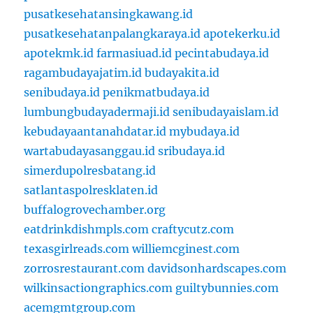
pusatkesehatansingkawang.id
pusatkesehatanpalangkaraya.id
apotekerku.id
apotekmk.id
farmasiuad.id
pecintabudaya.id
ragambudayajatim.id
budayakita.id
senibudaya.id
penikmatbudaya.id
lumbungbudayadermaji.id
senibudayaislam.id
kebudayaantanahdatar.id
mybudaya.id
wartabudayasanggau.id
sribudaya.id
simerdupolresbatang.id
satlantaspolresklaten.id
buffalogrovechamber.org
eatdrinkdishmpls.com
craftycutz.com
texasgirlreads.com
williemcginest.com
zorrosrestaurant.com
davidsonhardscapes.com
wilkinsactiongraphics.com
guiltybunnies.com
acemgmtgroup.com