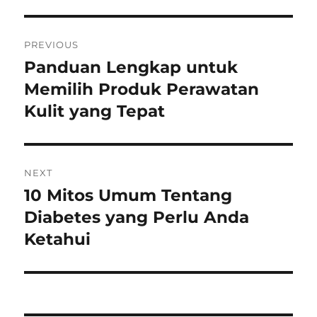
Post
PREVIOUS
navigation
Panduan Lengkap untuk
Previous
post:
Memilih Produk Perawatan
Kulit yang Tepat
NEXT
10 Mitos Umum Tentang
Next
post:
Diabetes yang Perlu Anda
Ketahui