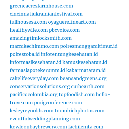
greeneacresfarmhouse.com
cincinnatiukrainianfestival.com
fullhousesa.com
oyaguerefineart.com
healthywife.com
pbcvoice.com
amazingtimlocksmith.com
marrakechimmo.com
polresmanggaraitimur.id
polrestoba.id
infotentangkesehatan.id
informasikesehatan.id
kamuskesehatan.id
farmasiapotekerumm.id
kabarmataram.id
cakelifeeveryday.com
beansandgreens.org
conservationsolutions.org
curbearth.com
pacificocolombia.org
topfoodish.com
hello-
trove.com
pmigconference.com
lesleyreynolds.com
tomulrichphotos.com
eventfulweddingplanning.com
kowloonbaybrewery.com
lachilenita.com