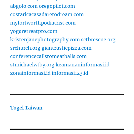
abgolo.com
oregopilot.com
costaricacasadaretodream.com
myfortworthpodiatrist.com
yogaretreatpro.com
kristenjanephotography.com
sctbrescue.org
srchurch.org
giantrusticpizza.com
conferencecallstomeatballs.com
stmichaelwtby.org
keamananinformasi.id
zonainformasi.id
informasi123.id
Togel Taiwan