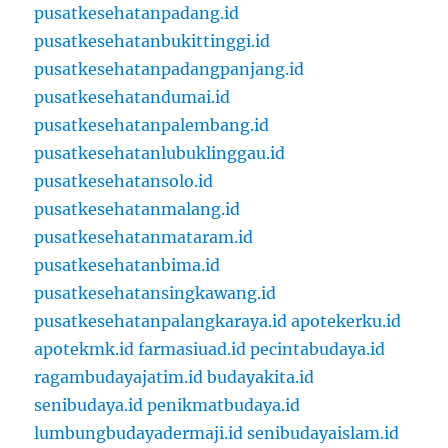
pusatkesehatanpadang.id
pusatkesehatanbukittinggi.id
pusatkesehatanpadangpanjang.id
pusatkesehatandumai.id
pusatkesehatanpalembang.id
pusatkesehatanlubuklinggau.id
pusatkesehatansolo.id
pusatkesehatanmalang.id
pusatkesehatanmataram.id
pusatkesehatanbima.id
pusatkesehatansingkawang.id
pusatkesehatanpalangkaraya.id
apotekerku.id
apotekmk.id
farmasiuad.id
pecintabudaya.id
ragambudayajatim.id
budayakita.id
senibudaya.id
penikmatbudaya.id
lumbungbudayadermaji.id
senibudayaislam.id