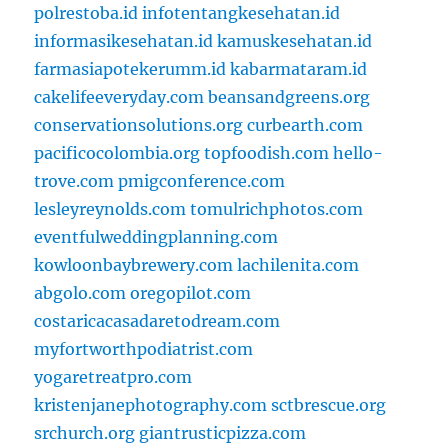
polrestoba.id
infotentangkesehatan.id
informasikesehatan.id
kamuskesehatan.id
farmasiapotekerumm.id
kabarmataram.id
cakelifeeveryday.com
beansandgreens.org
conservationsolutions.org
curbearth.com
pacificocolombia.org
topfoodish.com
hello-
trove.com
pmigconference.com
lesleyreynolds.com
tomulrichphotos.com
eventfulweddingplanning.com
kowloonbaybrewery.com
lachilenita.com
abgolo.com
oregopilot.com
costaricacasadaretodream.com
myfortworthpodiatrist.com
yogaretreatpro.com
kristenjanephotography.com
sctbrescue.org
srchurch.org
giantrusticpizza.com