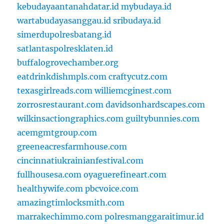
kebudayaantanahdatar.id
mybudaya.id
wartabudayasanggau.id
sribudaya.id
simerdupolresbatang.id
satlantaspolresklaten.id
buffalogrovechamber.org
eatdrinkdishmpls.com
craftycutz.com
texasgirlreads.com
williemcginest.com
zorrosrestaurant.com
davidsonhardscapes.com
wilkinsactiongraphics.com
guiltybunnies.com
acemgmtgroup.com
greeneacresfarmhouse.com
cincinnatiukrainianfestival.com
fullhousesa.com
oyaguerefineart.com
healthywife.com
pbcvoice.com
amazingtimlocksmith.com
marrakechimmo.com
polresmanggaraitimur.id