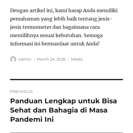
Dengan artikel ini, kami harap Anda memiliki
pemahaman yang lebih baik tentang jenis-
jenis termometer dan bagaimana cara
memilihnya sesuai kebutuhan. Semoga
informasi ini bermanfaat untuk Anda!
Author
Posted
Categories
admin
March 24, 2026
Medis
on
Post
PREVIOUS
navigation
Panduan Lengkap untuk Bisa
Previous
post:
Sehat dan Bahagia di Masa
Pandemi Ini