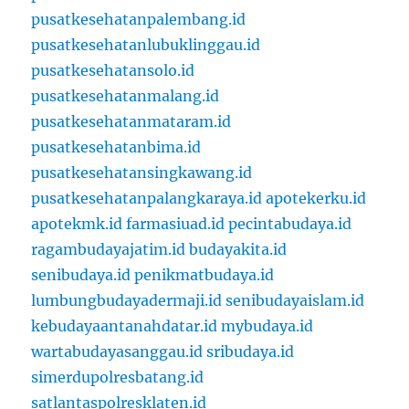
pusatkesehatanpalembang.id
pusatkesehatanlubuklinggau.id
pusatkesehatansolo.id
pusatkesehatanmalang.id
pusatkesehatanmataram.id
pusatkesehatanbima.id
pusatkesehatansingkawang.id
pusatkesehatanpalangkaraya.id
apotekerku.id
apotekmk.id
farmasiuad.id
pecintabudaya.id
ragambudayajatim.id
budayakita.id
senibudaya.id
penikmatbudaya.id
lumbungbudayadermaji.id
senibudayaislam.id
kebudayaantanahdatar.id
mybudaya.id
wartabudayasanggau.id
sribudaya.id
simerdupolresbatang.id
satlantaspolresklaten.id