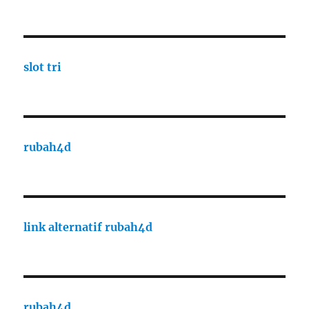
slot tri
rubah4d
link alternatif rubah4d
rubah4d