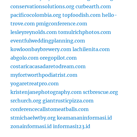
conservationsolutions.org
curbearth.com
pacificocolombia.org
topfoodish.com
hello-
trove.com
pmigconference.com
lesleyreynolds.com
tomulrichphotos.com
eventfulweddingplanning.com
kowloonbaybrewery.com
lachilenita.com
abgolo.com
oregopilot.com
costaricacasadaretodream.com
myfortworthpodiatrist.com
yogaretreatpro.com
kristenjanephotography.com
sctbrescue.org
srchurch.org
giantrusticpizza.com
conferencecallstomeatballs.com
stmichaelwtby.org
keamananinformasi.id
zonainformasi.id
informasi123.id