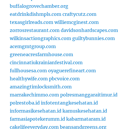
buffalogrovechamber.org
eatdrinkdishmpls.com
craftycutz.com
texasgirlreads.com
williemcginest.com
zorrosrestaurant.com
davidsonhardscapes.com
wilkinsactiongraphics.com
guiltybunnies.com
acemgmtgroup.com
greeneacresfarmhouse.com
cincinnatiukrainianfestival.com
fullhousesa.com
oyaguerefineart.com
healthywife.com
pbcvoice.com
amazingtimlocksmith.com
marrakechimmo.com
polresmanggaraitimur.id
polrestoba.id
infotentangkesehatan.id
informasikesehatan.id
kamuskesehatan.id
farmasiapotekerumm.id
kabarmataram.id
cakelifeeveryday.com
beansandgreens.org