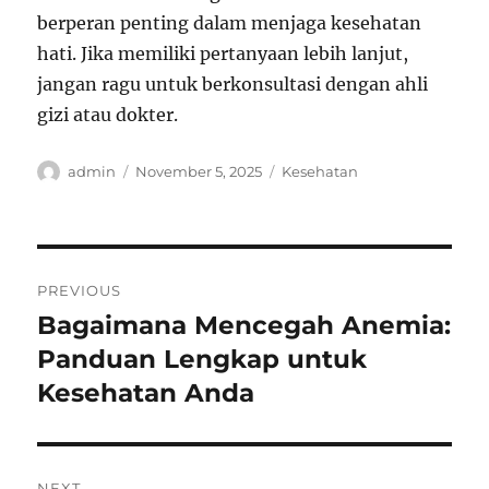
berperan penting dalam menjaga kesehatan
hati. Jika memiliki pertanyaan lebih lanjut,
jangan ragu untuk berkonsultasi dengan ahli
gizi atau dokter.
Author
Posted
Categories
admin
November 5, 2025
Kesehatan
on
Post
PREVIOUS
navigation
Bagaimana Mencegah Anemia:
Previous
post:
Panduan Lengkap untuk
Kesehatan Anda
NEXT