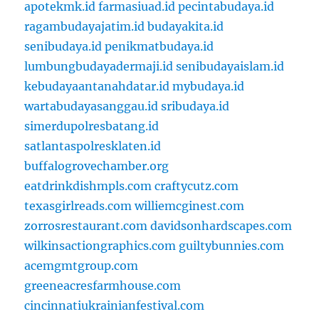
apotekmk.id
farmasiuad.id
pecintabudaya.id
ragambudayajatim.id
budayakita.id
senibudaya.id
penikmatbudaya.id
lumbungbudayadermaji.id
senibudayaislam.id
kebudayaantanahdatar.id
mybudaya.id
wartabudayasanggau.id
sribudaya.id
simerdupolresbatang.id
satlantaspolresklaten.id
buffalogrovechamber.org
eatdrinkdishmpls.com
craftycutz.com
texasgirlreads.com
williemcginest.com
zorrosrestaurant.com
davidsonhardscapes.com
wilkinsactiongraphics.com
guiltybunnies.com
acemgmtgroup.com
greeneacresfarmhouse.com
cincinnatiukrainianfestival.com