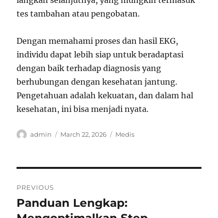
langkah selanjutnya, yang mungkin termasuk
tes tambahan atau pengobatan.
Dengan memahami proses dan hasil EKG,
individu dapat lebih siap untuk beradaptasi
dengan baik terhadap diagnosis yang
berhubungan dengan kesehatan jantung.
Pengetahuan adalah kekuatan, dan dalam hal
kesehatan, ini bisa menjadi nyata.
Author
Posted
Categories
admin
March 22, 2026
Medis
on
Post
PREVIOUS
navigation
Panduan Lengkap:
Previous
post: