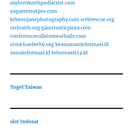
myfortworthpodiatrist.com
yogaretreatpro.com
kristenjanephotography.com
sctbrescue.org
srchurch.org
giantrusticpizza.com
conferencecallstomeatballs.com
stmichaelwtby.org
keamananinformasi.id
zonainformasi.id
informasi123.id
Togel Taiwan
slot Indosat