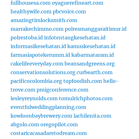
fullhousesa.com
oyaguerefineart.com
healthywife.com
pbcvoice.com
amazingtimlocksmith.com
marrakechimmo.com
polresmanggaraitimur.id
polrestoba.id
infotentangkesehatan.id
informasikesehatan.id
kamuskesehatan.id
farmasiapotekerumm.id
kabarmataram.id
cakelifeeveryday.com
beansandgreens.org
conservationsolutions.org
curbearth.com
pacificocolombia.org
topfoodish.com
hello-
trove.com
pmigconference.com
lesleyreynolds.com
tomulrichphotos.com
eventfulweddingplanning.com
kowloonbaybrewery.com
lachilenita.com
abgolo.com
oregopilot.com
costaricacasadaretodream.com