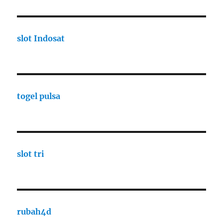
slot Indosat
togel pulsa
slot tri
rubah4d