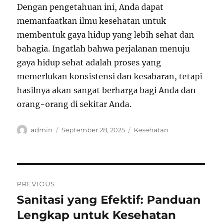
Dengan pengetahuan ini, Anda dapat
memanfaatkan ilmu kesehatan untuk
membentuk gaya hidup yang lebih sehat dan
bahagia. Ingatlah bahwa perjalanan menuju
gaya hidup sehat adalah proses yang
memerlukan konsistensi dan kesabaran, tetapi
hasilnya akan sangat berharga bagi Anda dan
orang-orang di sekitar Anda.
Author
Posted
Categories
admin
September 28, 2025
Kesehatan
on
Post
PREVIOUS
navigation
Sanitasi yang Efektif: Panduan
Previous
post:
Lengkap untuk Kesehatan