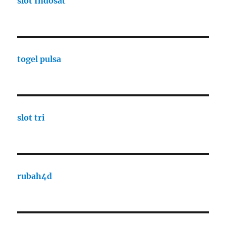
slot Indosat
togel pulsa
slot tri
rubah4d