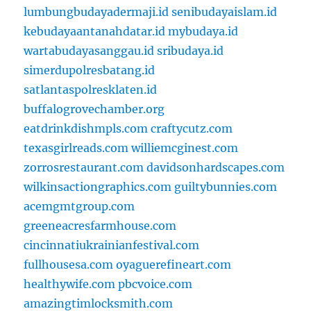
lumbungbudayadermaji.id
senibudayaislam.id
kebudayaantanahdatar.id
mybudaya.id
wartabudayasanggau.id
sribudaya.id
simerdupolresbatang.id
satlantaspolresklaten.id
buffalogrovechamber.org
eatdrinkdishmpls.com
craftycutz.com
texasgirlreads.com
williemcginest.com
zorrosrestaurant.com
davidsonhardscapes.com
wilkinsactiongraphics.com
guiltybunnies.com
acemgmtgroup.com
greeneacresfarmhouse.com
cincinnatiukrainianfestival.com
fullhousesa.com
oyaguerefineart.com
healthywife.com
pbcvoice.com
amazingtimlocksmith.com