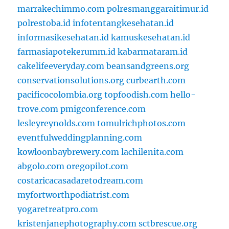
marrakechimmo.com
polresmanggaraitimur.id
polrestoba.id
infotentangkesehatan.id
informasikesehatan.id
kamuskesehatan.id
farmasiapotekerumm.id
kabarmataram.id
cakelifeeveryday.com
beansandgreens.org
conservationsolutions.org
curbearth.com
pacificocolombia.org
topfoodish.com
hello-
trove.com
pmigconference.com
lesleyreynolds.com
tomulrichphotos.com
eventfulweddingplanning.com
kowloonbaybrewery.com
lachilenita.com
abgolo.com
oregopilot.com
costaricacasadaretodream.com
myfortworthpodiatrist.com
yogaretreatpro.com
kristenjanephotography.com
sctbrescue.org