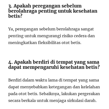
3. Apakah peregangan sebelum
berolahraga penting untuk kesehatan
betis?
Ya, peregangan sebelum berolahraga sangat
penting untuk mengurangi risiko cedera dan
meningkatkan fleksibilitas otot betis.
4. Apakah berdiri di tempat yang sama
dapat mempengaruhi kesehatan betis?
Berdiri dalam waktu lama di tempat yang sama
dapat menyebabkan ketegangan dan kelelahan
pada otot betis. Sebaiknya, lakukan pergerakan
secara berkala untuk menjaga sirkulasi darah.