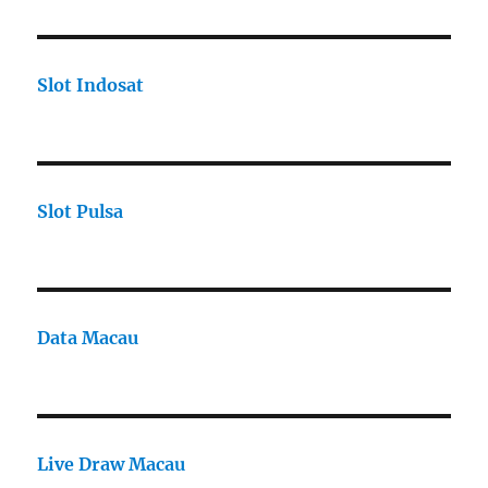
Slot Indosat
Slot Pulsa
Data Macau
Live Draw Macau