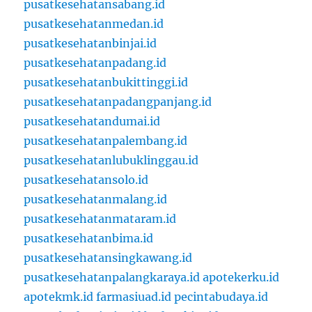
pusatkesehatansabang.id
pusatkesehatanmedan.id
pusatkesehatanbinjai.id
pusatkesehatanpadang.id
pusatkesehatanbukittinggi.id
pusatkesehatanpadangpanjang.id
pusatkesehatandumai.id
pusatkesehatanpalembang.id
pusatkesehatanlubuklinggau.id
pusatkesehatansolo.id
pusatkesehatanmalang.id
pusatkesehatanmataram.id
pusatkesehatanbima.id
pusatkesehatansingkawang.id
pusatkesehatanpalangkaraya.id
apotekerku.id
apotekmk.id
farmasiuad.id
pecintabudaya.id