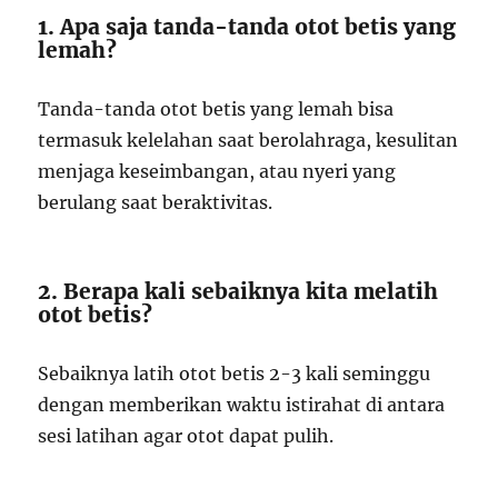
1. Apa saja tanda-tanda otot betis yang
lemah?
Tanda-tanda otot betis yang lemah bisa
termasuk kelelahan saat berolahraga, kesulitan
menjaga keseimbangan, atau nyeri yang
berulang saat beraktivitas.
2. Berapa kali sebaiknya kita melatih
otot betis?
Sebaiknya latih otot betis 2-3 kali seminggu
dengan memberikan waktu istirahat di antara
sesi latihan agar otot dapat pulih.