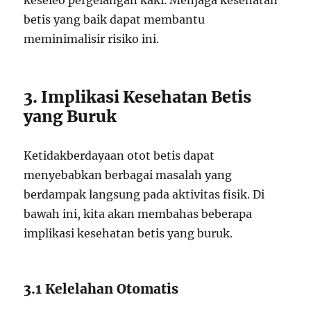
keseleo pergelangan kaki. Menjaga kesehatan
betis yang baik dapat membantu
meminimalisir risiko ini.
3. Implikasi Kesehatan Betis
yang Buruk
Ketidakberdayaan otot betis dapat
menyebabkan berbagai masalah yang
berdampak langsung pada aktivitas fisik. Di
bawah ini, kita akan membahas beberapa
implikasi kesehatan betis yang buruk.
3.1 Kelelahan Otomatis