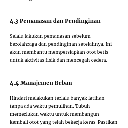
4.3 Pemanasan dan Pendinginan
Selalu lakukan pemanasan sebelum
berolahraga dan pendinginan setelahnya. Ini
akan membantu mempersiapkan otot betis
untuk aktivitas fisik dan mencegah cedera.
4.4 Manajemen Beban
Hindari melakukan terlalu banyak latihan
tanpa ada waktu pemulihan. Tubuh
memerlukan waktu untuk membangun
kembali otot yang telah bekerja keras. Pastikan