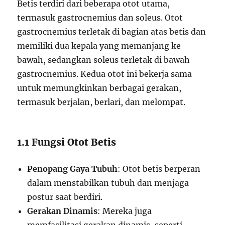
Betis terdiri dari beberapa otot utama,
termasuk gastrocnemius dan soleus. Otot
gastrocnemius terletak di bagian atas betis dan
memiliki dua kepala yang memanjang ke
bawah, sedangkan soleus terletak di bawah
gastrocnemius. Kedua otot ini bekerja sama
untuk memungkinkan berbagai gerakan,
termasuk berjalan, berlari, dan melompat.
1.1 Fungsi Otot Betis
Penopang Gaya Tubuh
: Otot betis berperan
dalam menstabilkan tubuh dan menjaga
postur saat berdiri.
Gerakan Dinamis
: Mereka juga