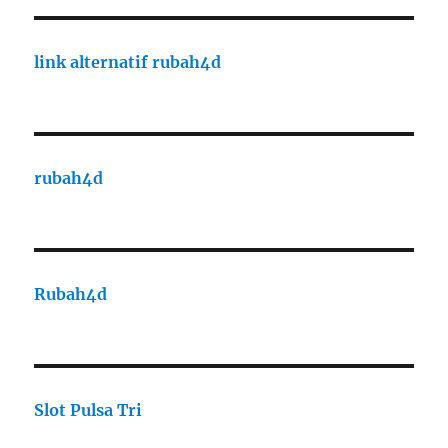
link alternatif rubah4d
rubah4d
Rubah4d
Slot Pulsa Tri