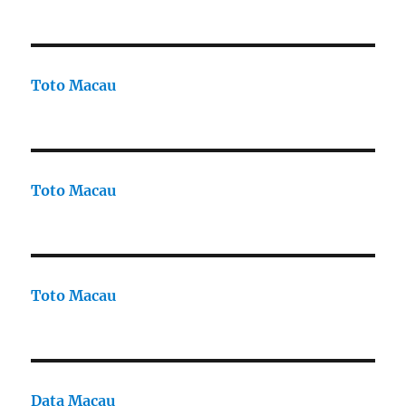
Toto Macau
Toto Macau
Toto Macau
Data Macau