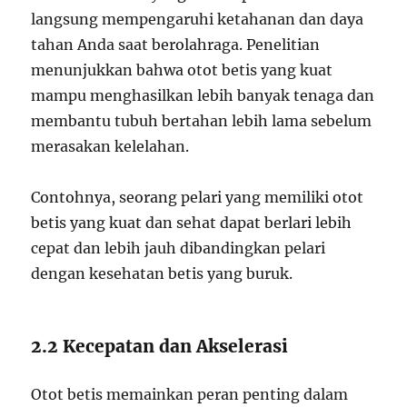
langsung mempengaruhi ketahanan dan daya
tahan Anda saat berolahraga. Penelitian
menunjukkan bahwa otot betis yang kuat
mampu menghasilkan lebih banyak tenaga dan
membantu tubuh bertahan lebih lama sebelum
merasakan kelelahan.
Contohnya, seorang pelari yang memiliki otot
betis yang kuat dan sehat dapat berlari lebih
cepat dan lebih jauh dibandingkan pelari
dengan kesehatan betis yang buruk.
2.2 Kecepatan dan Akselerasi
Otot betis memainkan peran penting dalam