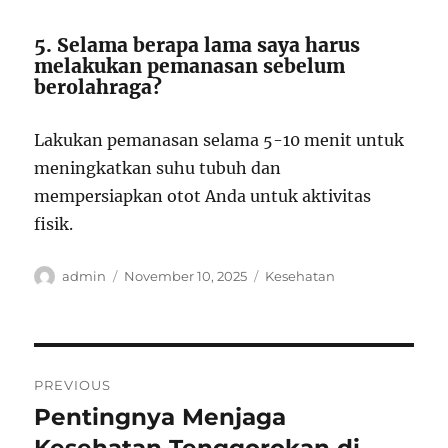
5. Selama berapa lama saya harus
melakukan pemanasan sebelum
berolahraga?
Lakukan pemanasan selama 5-10 menit untuk
meningkatkan suhu tubuh dan
mempersiapkan otot Anda untuk aktivitas
fisik.
Author
Posted
Categories
admin
November 10, 2025
Kesehatan
on
Post
PREVIOUS
navigation
Pentingnya Menjaga
Previous
post: