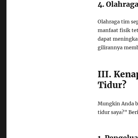
4. Olahrag
Olahraga tim se
manfaat fisik te
dapat meningkat
gilirannya memb
III. Ken
Tidur?
Mungkin Anda b
tidur saya?” Be
1. Pengelu