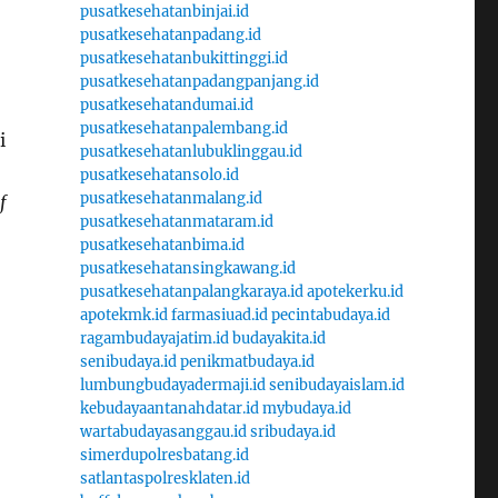
pusatkesehatanbinjai.id
pusatkesehatanpadang.id
pusatkesehatanbukittinggi.id
pusatkesehatanpadangpanjang.id
pusatkesehatandumai.id
pusatkesehatanpalembang.id
i
pusatkesehatanlubuklinggau.id
pusatkesehatansolo.id
pusatkesehatanmalang.id
f
pusatkesehatanmataram.id
pusatkesehatanbima.id
pusatkesehatansingkawang.id
pusatkesehatanpalangkaraya.id
apotekerku.id
apotekmk.id
farmasiuad.id
pecintabudaya.id
ragambudayajatim.id
budayakita.id
senibudaya.id
penikmatbudaya.id
lumbungbudayadermaji.id
senibudayaislam.id
kebudayaantanahdatar.id
mybudaya.id
wartabudayasanggau.id
sribudaya.id
simerdupolresbatang.id
satlantaspolresklaten.id