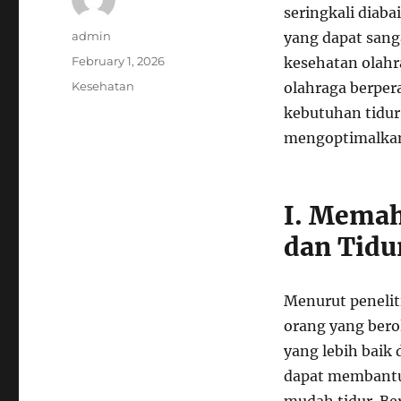
seringkali diaba
Author
admin
yang dapat sang
Posted
February 1, 2026
kesehatan olahra
on
Categories
Kesehatan
olahraga berper
kebutuhan tidur
mengoptimalkan t
I. Memah
dan Tidu
Menurut penelit
orang yang berol
yang lebih baik
dapat membantu