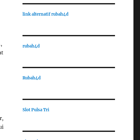
link alternatif rubah4d
,
rubah4d
at
Rubah4d
Slot Pulsa Tri
r,
ui