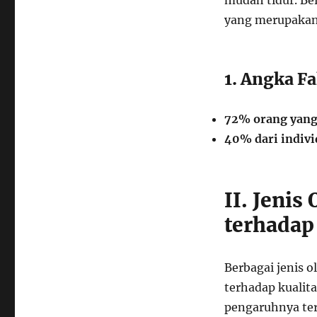
mudah tidur. Be
yang merupakan 
1. Angka F
72% orang yang 
40% dari indivi
II. Jeni
terhadap
Berbagai jenis 
terhadap kualita
pengaruhnya ter