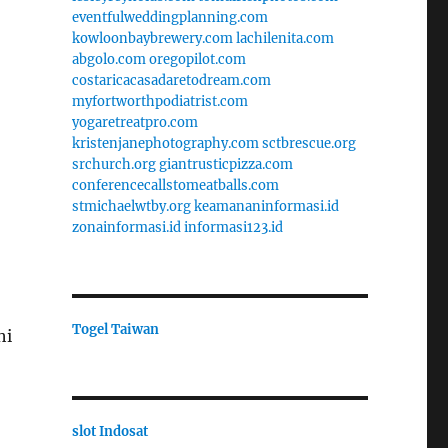
eventfulweddingplanning.com
kowloonbaybrewery.com
lachilenita.com
abgolo.com
oregopilot.com
costaricacasadaretodream.com
myfortworthpodiatrist.com
yogaretreatpro.com
kristenjanephotography.com
sctbrescue.org
srchurch.org
giantrusticpizza.com
conferencecallstomeatballs.com
stmichaelwtby.org
keamananinformasi.id
zonainformasi.id
informasi123.id
Togel Taiwan
hi
slot Indosat