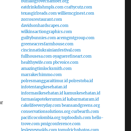
buffalogrovechamber.org
eatdrinkdishmpls.com
craftycutz.com
texasgirlreads.com
williemcginest.com
zorrosrestaurant.com
davidsonhardscapes.com
wilkinsactiongraphics.com
guiltybunnies.com
acemgmtgroup.com
greeneacresfarmhouse.com
cincinnatiukrainianfestival.com
fullhousesa.com
oyaguerefineart.com
healthywife.com
pbcvoice.com
amazingtimlocksmith.com
marrakechimmo.com
polresmanggaraitimur.id
polrestoba.id
infotentangkesehatan.id
informasikesehatan.id
kamuskesehatan.id
farmasiapotekerumm.id
kabarmataram.id
ur
cakelifeeveryday.com
beansandgreens.org
conservationsolutions.org
curbearth.com
pacificocolombia.org
topfoodish.com
hello-
trove.com
pmigconference.com
lesleyreynolds.com
tomulrichphotos.com