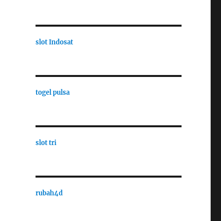
slot Indosat
togel pulsa
slot tri
rubah4d