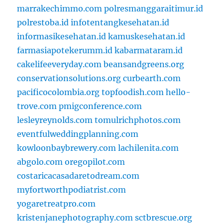
marrakechimmo.com
polresmanggaraitimur.id
polrestoba.id
infotentangkesehatan.id
informasikesehatan.id
kamuskesehatan.id
farmasiapotekerumm.id
kabarmataram.id
cakelifeeveryday.com
beansandgreens.org
conservationsolutions.org
curbearth.com
pacificocolombia.org
topfoodish.com
hello-
trove.com
pmigconference.com
lesleyreynolds.com
tomulrichphotos.com
eventfulweddingplanning.com
kowloonbaybrewery.com
lachilenita.com
abgolo.com
oregopilot.com
costaricacasadaretodream.com
myfortworthpodiatrist.com
yogaretreatpro.com
kristenjanephotography.com
sctbrescue.org