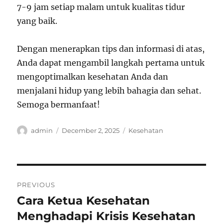
7-9 jam setiap malam untuk kualitas tidur
yang baik.
Dengan menerapkan tips dan informasi di atas,
Anda dapat mengambil langkah pertama untuk
mengoptimalkan kesehatan Anda dan
menjalani hidup yang lebih bahagia dan sehat.
Semoga bermanfaat!
Author
Posted
Categories
admin
December 2, 2025
Kesehatan
on
Post
PREVIOUS
navigation
Cara Ketua Kesehatan
Previous
post:
Menghadapi Krisis Kesehatan