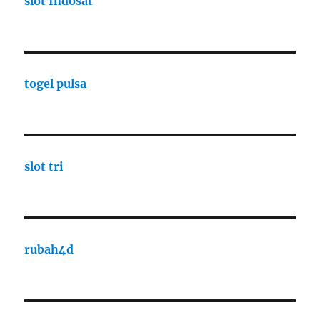
slot Indosat
togel pulsa
slot tri
rubah4d