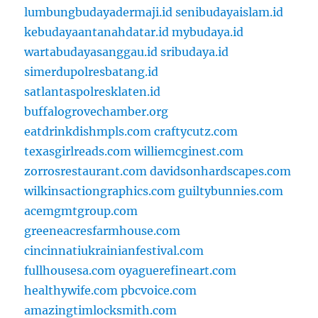
lumbungbudayadermaji.id
senibudayaislam.id
kebudayaantanahdatar.id
mybudaya.id
wartabudayasanggau.id
sribudaya.id
simerdupolresbatang.id
satlantaspolresklaten.id
buffalogrovechamber.org
eatdrinkdishmpls.com
craftycutz.com
texasgirlreads.com
williemcginest.com
zorrosrestaurant.com
davidsonhardscapes.com
wilkinsactiongraphics.com
guiltybunnies.com
acemgmtgroup.com
greeneacresfarmhouse.com
cincinnatiukrainianfestival.com
fullhousesa.com
oyaguerefineart.com
healthywife.com
pbcvoice.com
amazingtimlocksmith.com