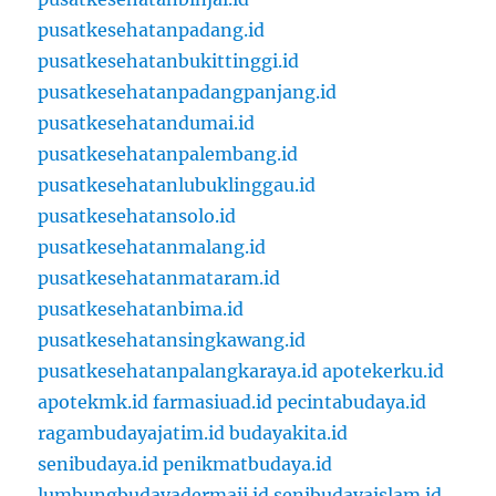
pusatkesehatanpadang.id
pusatkesehatanbukittinggi.id
pusatkesehatanpadangpanjang.id
pusatkesehatandumai.id
pusatkesehatanpalembang.id
pusatkesehatanlubuklinggau.id
pusatkesehatansolo.id
pusatkesehatanmalang.id
pusatkesehatanmataram.id
pusatkesehatanbima.id
pusatkesehatansingkawang.id
pusatkesehatanpalangkaraya.id
apotekerku.id
apotekmk.id
farmasiuad.id
pecintabudaya.id
ragambudayajatim.id
budayakita.id
senibudaya.id
penikmatbudaya.id
lumbungbudayadermaji.id
senibudayaislam.id