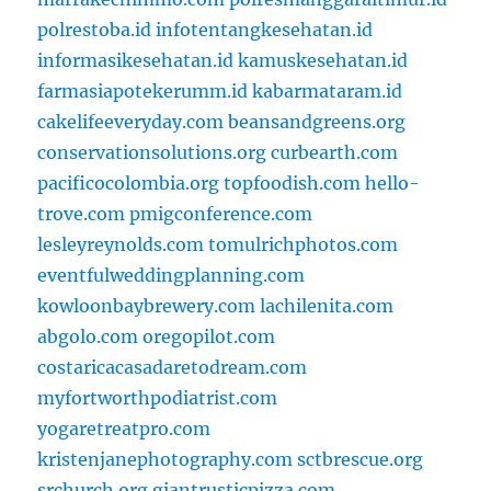
polrestoba.id
infotentangkesehatan.id
informasikesehatan.id
kamuskesehatan.id
farmasiapotekerumm.id
kabarmataram.id
cakelifeeveryday.com
beansandgreens.org
conservationsolutions.org
curbearth.com
pacificocolombia.org
topfoodish.com
hello-
trove.com
pmigconference.com
lesleyreynolds.com
tomulrichphotos.com
eventfulweddingplanning.com
kowloonbaybrewery.com
lachilenita.com
abgolo.com
oregopilot.com
costaricacasadaretodream.com
myfortworthpodiatrist.com
yogaretreatpro.com
kristenjanephotography.com
sctbrescue.org
srchurch.org
giantrusticpizza.com