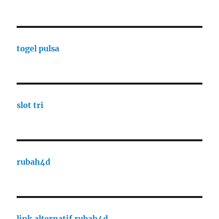
togel pulsa
slot tri
rubah4d
link alternatif rubah4d