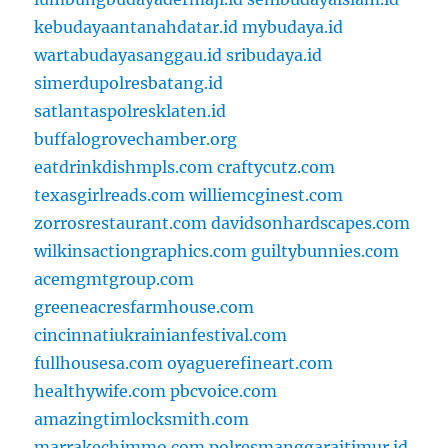
kebudayaantanahdatar.id
mybudaya.id
wartabudayasanggau.id
sribudaya.id
simerdupolresbatang.id
satlantaspolresklaten.id
buffalogrovechamber.org
eatdrinkdishmpls.com
craftycutz.com
texasgirlreads.com
williemcginest.com
zorrosrestaurant.com
davidsonhardscapes.com
wilkinsactiongraphics.com
guiltybunnies.com
acemgmtgroup.com
greeneacresfarmhouse.com
cincinnatiukrainianfestival.com
fullhousesa.com
oyaguerefineart.com
healthywife.com
pbcvoice.com
amazingtimlocksmith.com
marrakechimmo.com
polresmanggaraitimur.id