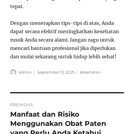
tepat.
Dengan menerapkan tips-tips di atas, Anda
dapat secara efektif meningkatkan kesehatan
rusuk Anda secara alami. Jangan ragu untuk
mencari bantuan profesional jika diperlukan
dan mulai sekarang untuk hidup lebih sehat!
Author
Posted
Categories
admin
September 13, 2025
Kesehatan
on
Post
PREVIOUS
navigation
Manfaat dan Risiko
Previous
post:
Menggunakan Obat Paten
yang Perlu Anda Ketahui