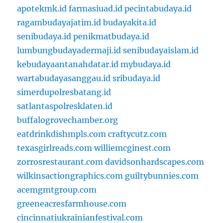
apotekmk.id
farmasiuad.id
pecintabudaya.id
ragambudayajatim.id
budayakita.id
senibudaya.id
penikmatbudaya.id
lumbungbudayadermaji.id
senibudayaislam.id
kebudayaantanahdatar.id
mybudaya.id
wartabudayasanggau.id
sribudaya.id
simerdupolresbatang.id
satlantaspolresklaten.id
buffalogrovechamber.org
eatdrinkdishmpls.com
craftycutz.com
texasgirlreads.com
williemcginest.com
zorrosrestaurant.com
davidsonhardscapes.com
wilkinsactiongraphics.com
guiltybunnies.com
acemgmtgroup.com
greeneacresfarmhouse.com
cincinnatiukrainianfestival.com