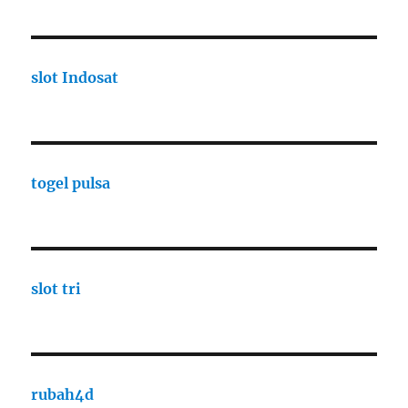
slot Indosat
togel pulsa
slot tri
rubah4d