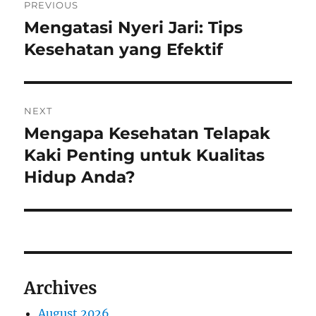
PREVIOUS
navigation
Mengatasi Nyeri Jari: Tips
Previous
post:
Kesehatan yang Efektif
NEXT
Mengapa Kesehatan Telapak
Next
post:
Kaki Penting untuk Kualitas
Hidup Anda?
Archives
August 2026