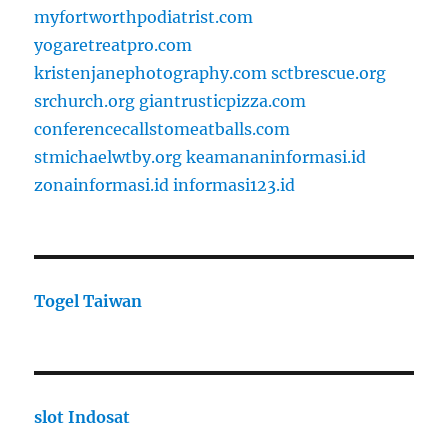
myfortworthpodiatrist.com
yogaretreatpro.com
kristenjanephotography.com
sctbrescue.org
srchurch.org
giantrusticpizza.com
conferencecallstomeatballs.com
stmichaelwtby.org
keamananinformasi.id
zonainformasi.id
informasi123.id
Togel Taiwan
slot Indosat