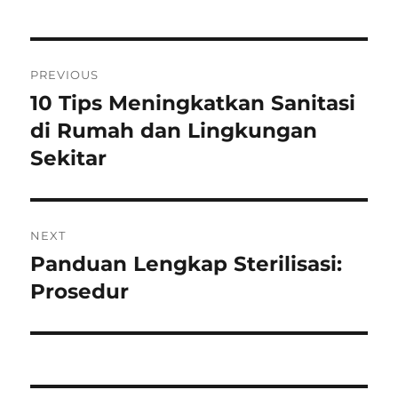
Post
PREVIOUS
navigation
10 Tips Meningkatkan Sanitasi
Previous
post:
di Rumah dan Lingkungan
Sekitar
NEXT
Panduan Lengkap Sterilisasi:
Next
post:
Prosedur