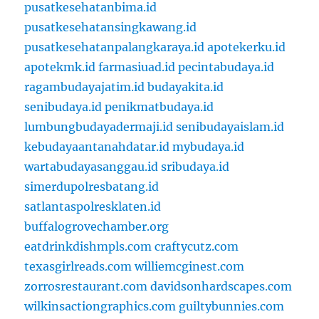
pusatkesehatanbima.id
pusatkesehatansingkawang.id
pusatkesehatanpalangkaraya.id
apotekerku.id
apotekmk.id
farmasiuad.id
pecintabudaya.id
ragambudayajatim.id
budayakita.id
senibudaya.id
penikmatbudaya.id
lumbungbudayadermaji.id
senibudayaislam.id
kebudayaantanahdatar.id
mybudaya.id
wartabudayasanggau.id
sribudaya.id
simerdupolresbatang.id
satlantaspolresklaten.id
buffalogrovechamber.org
eatdrinkdishmpls.com
craftycutz.com
texasgirlreads.com
williemcginest.com
zorrosrestaurant.com
davidsonhardscapes.com
wilkinsactiongraphics.com
guiltybunnies.com