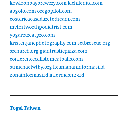
kowloonbaybrewery.com
lachilenita.com
abgolo.com
oregopilot.com
costaricacasadaretodream.com
myfortworthpodiatrist.com
yogaretreatpro.com
kristenjanephotography.com
sctbrescue.org
srchurch.org
giantrusticpizza.com
conferencecallstomeatballs.com
stmichaelwtby.org
keamananinformasi.id
zonainformasi.id
informasi123.id
Togel Taiwan