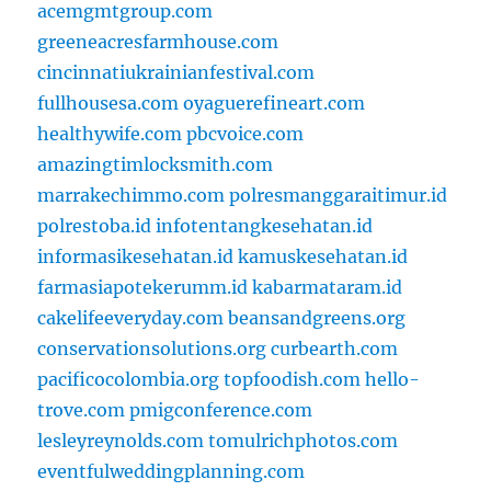
acemgmtgroup.com
greeneacresfarmhouse.com
cincinnatiukrainianfestival.com
fullhousesa.com
oyaguerefineart.com
healthywife.com
pbcvoice.com
amazingtimlocksmith.com
marrakechimmo.com
polresmanggaraitimur.id
polrestoba.id
infotentangkesehatan.id
informasikesehatan.id
kamuskesehatan.id
farmasiapotekerumm.id
kabarmataram.id
cakelifeeveryday.com
beansandgreens.org
conservationsolutions.org
curbearth.com
pacificocolombia.org
topfoodish.com
hello-
trove.com
pmigconference.com
lesleyreynolds.com
tomulrichphotos.com
eventfulweddingplanning.com