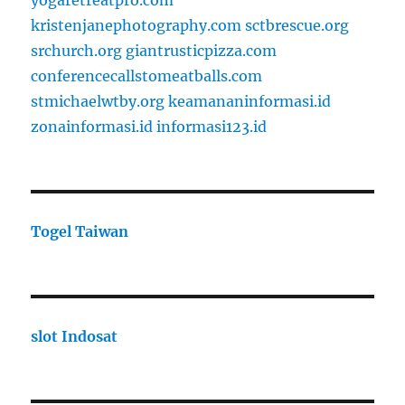
yogaretreatpro.com
kristenjanephotography.com
sctbrescue.org
srchurch.org
giantrusticpizza.com
conferencecallstomeatballs.com
stmichaelwtby.org
keamananinformasi.id
zonainformasi.id
informasi123.id
Togel Taiwan
slot Indosat