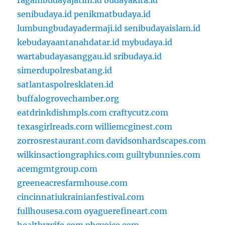
ragambudayajatim.id
budayakita.id
senibudaya.id
penikmatbudaya.id
lumbungbudayadermaji.id
senibudayaislam.id
kebudayaantanahdatar.id
mybudaya.id
wartabudayasanggau.id
sribudaya.id
simerdupolresbatang.id
satlantaspolresklaten.id
buffalogrovechamber.org
eatdrinkdishmpls.com
craftycutz.com
texasgirlreads.com
williemcginest.com
zorrosrestaurant.com
davidsonhardscapes.com
wilkinsactiongraphics.com
guiltybunnies.com
acemgmtgroup.com
greeneacresfarmhouse.com
cincinnatiukrainianfestival.com
fullhousesa.com
oyaguerefineart.com