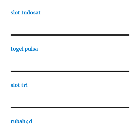
slot Indosat
togel pulsa
slot tri
rubah4d