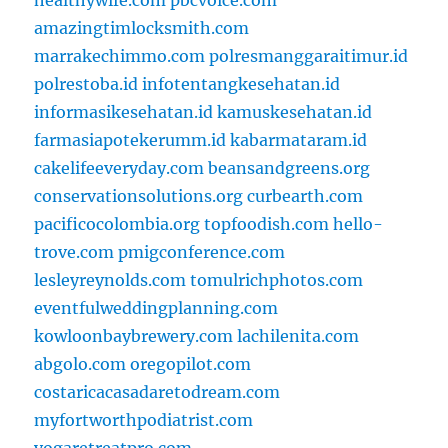
healthywife.com
pbcvoice.com
amazingtimlocksmith.com
marrakechimmo.com
polresmanggaraitimur.id
polrestoba.id
infotentangkesehatan.id
informasikesehatan.id
kamuskesehatan.id
farmasiapotekerumm.id
kabarmataram.id
cakelifeeveryday.com
beansandgreens.org
conservationsolutions.org
curbearth.com
pacificocolombia.org
topfoodish.com
hello-
trove.com
pmigconference.com
lesleyreynolds.com
tomulrichphotos.com
eventfulweddingplanning.com
kowloonbaybrewery.com
lachilenita.com
abgolo.com
oregopilot.com
costaricacasadaretodream.com
myfortworthpodiatrist.com