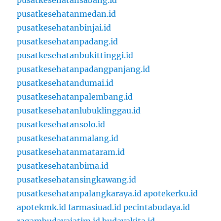
pusatkesehatansabang.id
pusatkesehatanmedan.id
pusatkesehatanbinjai.id
pusatkesehatanpadang.id
pusatkesehatanbukittinggi.id
pusatkesehatanpadangpanjang.id
pusatkesehatandumai.id
pusatkesehatanpalembang.id
pusatkesehatanlubuklinggau.id
pusatkesehatansolo.id
pusatkesehatanmalang.id
pusatkesehatanmataram.id
pusatkesehatanbima.id
pusatkesehatansingkawang.id
pusatkesehatanpalangkaraya.id
apotekerku.id
apotekmk.id
farmasiuad.id
pecintabudaya.id