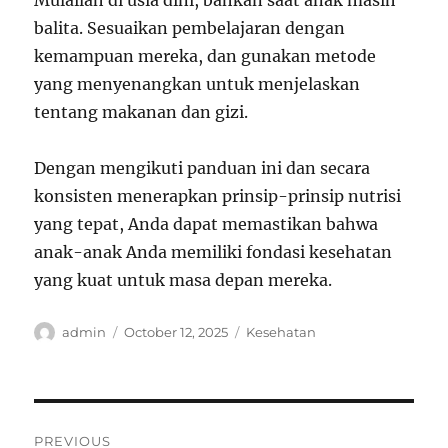
Mulailah di usia dini, bahkan saat anak masih
balita. Sesuaikan pembelajaran dengan
kemampuan mereka, dan gunakan metode
yang menyenangkan untuk menjelaskan
tentang makanan dan gizi.
Dengan mengikuti panduan ini dan secara
konsisten menerapkan prinsip-prinsip nutrisi
yang tepat, Anda dapat memastikan bahwa
anak-anak Anda memiliki fondasi kesehatan
yang kuat untuk masa depan mereka.
Author
Posted
Categories
admin
October 12, 2025
Kesehatan
on
Post
PREVIOUS