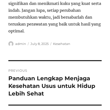
signifikan dan menikmati kuku yang kuat serta
indah. Jangan lupa, setiap perubahan
membutuhkan waktu, jadi bersabarlah dan
teruskan perawatan yang baik untuk hasil yang
optimal.
Author
Posted
Categories
admin
July 8, 2025
Kesehatan
on
Post
PREVIOUS
navigation
Panduan Lengkap Menjaga
Previous
post:
Kesehatan Usus untuk Hidup
Lebih Sehat