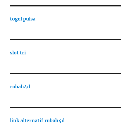
togel pulsa
slot tri
rubah4d
link alternatif rubah4d