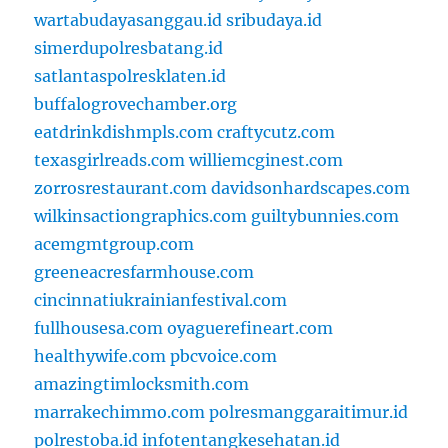
wartabudayasanggau.id
sribudaya.id
simerdupolresbatang.id
satlantaspolresklaten.id
buffalogrovechamber.org
eatdrinkdishmpls.com
craftycutz.com
texasgirlreads.com
williemcginest.com
zorrosrestaurant.com
davidsonhardscapes.com
wilkinsactiongraphics.com
guiltybunnies.com
acemgmtgroup.com
greeneacresfarmhouse.com
cincinnatiukrainianfestival.com
fullhousesa.com
oyaguerefineart.com
healthywife.com
pbcvoice.com
amazingtimlocksmith.com
marrakechimmo.com
polresmanggaraitimur.id
polrestoba.id
infotentangkesehatan.id