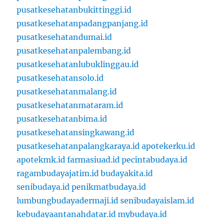
pusatkesehatanbukittinggi.id
pusatkesehatanpadangpanjang.id
pusatkesehatandumai.id
pusatkesehatanpalembang.id
pusatkesehatanlubuklinggau.id
pusatkesehatansolo.id
pusatkesehatanmalang.id
pusatkesehatanmataram.id
pusatkesehatanbima.id
pusatkesehatansingkawang.id
pusatkesehatanpalangkaraya.id
apotekerku.id
apotekmk.id
farmasiuad.id
pecintabudaya.id
ragambudayajatim.id
budayakita.id
senibudaya.id
penikmatbudaya.id
lumbungbudayadermaji.id
senibudayaislam.id
kebudayaantanahdatar.id
mybudaya.id