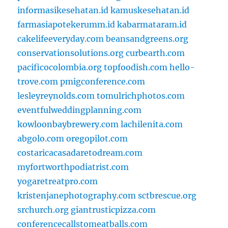
informasikesehatan.id
kamuskesehatan.id
farmasiapotekerumm.id
kabarmataram.id
cakelifeeveryday.com
beansandgreens.org
conservationsolutions.org
curbearth.com
pacificocolombia.org
topfoodish.com
hello-
trove.com
pmigconference.com
lesleyreynolds.com
tomulrichphotos.com
eventfulweddingplanning.com
kowloonbaybrewery.com
lachilenita.com
abgolo.com
oregopilot.com
costaricacasadaretodream.com
myfortworthpodiatrist.com
yogaretreatpro.com
kristenjanephotography.com
sctbrescue.org
srchurch.org
giantrusticpizza.com
conferencecallstomeatballs.com