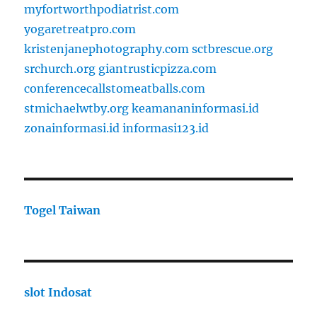
myfortworthpodiatrist.com
yogaretreatpro.com
kristenjanephotography.com
sctbrescue.org
srchurch.org
giantrusticpizza.com
conferencecallstomeatballs.com
stmichaelwtby.org
keamananinformasi.id
zonainformasi.id
informasi123.id
Togel Taiwan
slot Indosat