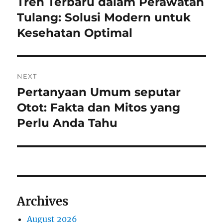
Tren Terbaru dalam Perawatan
Previous
post:
Tulang: Solusi Modern untuk
Kesehatan Optimal
NEXT
Pertanyaan Umum seputar
Next
post:
Otot: Fakta dan Mitos yang
Perlu Anda Tahu
Archives
August 2026