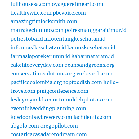
fullhousesa.com
oyaguerefineart.com
healthywife.com
pbcvoice.com
amazingtimlocksmith.com
marrakechimmo.com
polresmanggaraitimur.id
polrestoba.id
infotentangkesehatan.id
informasikesehatan.id
kamuskesehatan.id
farmasiapotekerumm.id
kabarmataram.id
cakelifeeveryday.com
beansandgreens.org
conservationsolutions.org
curbearth.com
pacificocolombia.org
topfoodish.com
hello-
trove.com
pmigconference.com
lesleyreynolds.com
tomulrichphotos.com
eventfulweddingplanning.com
kowloonbaybrewery.com
lachilenita.com
abgolo.com
oregopilot.com
costaricacasadaretodream.com