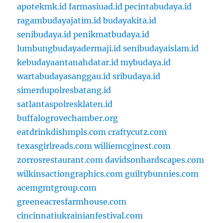
apotekmk.id
farmasiuad.id
pecintabudaya.id
ragambudayajatim.id
budayakita.id
senibudaya.id
penikmatbudaya.id
lumbungbudayadermaji.id
senibudayaislam.id
kebudayaantanahdatar.id
mybudaya.id
wartabudayasanggau.id
sribudaya.id
simerdupolresbatang.id
satlantaspolresklaten.id
buffalogrovechamber.org
eatdrinkdishmpls.com
craftycutz.com
texasgirlreads.com
williemcginest.com
zorrosrestaurant.com
davidsonhardscapes.com
wilkinsactiongraphics.com
guiltybunnies.com
acemgmtgroup.com
greeneacresfarmhouse.com
cincinnatiukrainianfestival.com