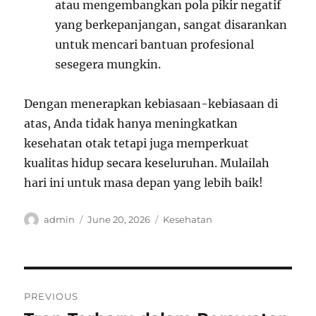
atau mengembangkan pola pikir negatif
yang berkepanjangan, sangat disarankan
untuk mencari bantuan profesional
sesegera mungkin.
Dengan menerapkan kebiasaan-kebiasaan di
atas, Anda tidak hanya meningkatkan
kesehatan otak tetapi juga memperkuat
kualitas hidup secara keseluruhan. Mulailah
hari ini untuk masa depan yang lebih baik!
Author
Posted
Categories
admin
June 20, 2026
Kesehatan
on
Post
PREVIOUS
navigation