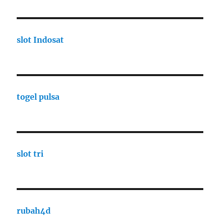
slot Indosat
togel pulsa
slot tri
rubah4d