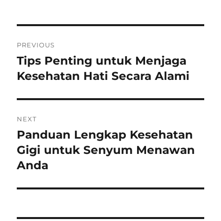
on
Post
PREVIOUS
navigation
Tips Penting untuk Menjaga
Previous
post:
Kesehatan Hati Secara Alami
NEXT
Panduan Lengkap Kesehatan
Next
post:
Gigi untuk Senyum Menawan
Anda