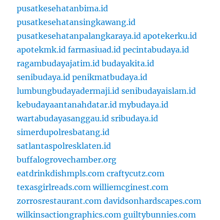
pusatkesehatanbima.id
pusatkesehatansingkawang.id
pusatkesehatanpalangkaraya.id
apotekerku.id
apotekmk.id
farmasiuad.id
pecintabudaya.id
ragambudayajatim.id
budayakita.id
senibudaya.id
penikmatbudaya.id
lumbungbudayadermaji.id
senibudayaislam.id
kebudayaantanahdatar.id
mybudaya.id
wartabudayasanggau.id
sribudaya.id
simerdupolresbatang.id
satlantaspolresklaten.id
buffalogrovechamber.org
eatdrinkdishmpls.com
craftycutz.com
texasgirlreads.com
williemcginest.com
zorrosrestaurant.com
davidsonhardscapes.com
wilkinsactiongraphics.com
guiltybunnies.com