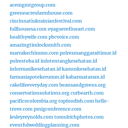
acemgmtgroup.com
greeneacresfarmhouse.com
cincinnatiukrainianfestival.com
fullhousesa.com
oyaguerefineart.com
healthywife.com
pbcvoice.com
amazingtimlocksmith.com
marrakechimmo.com
polresmanggaraitimur.id
polrestoba.id
infotentangkesehatan.id
informasikesehatan.id
kamuskesehatan.id
farmasiapotekerumm.id
kabarmataram.id
cakelifeeveryday.com
beansandgreens.org
conservationsolutions.org
curbearth.com
pacificocolombia.org
topfoodish.com
hello-
trove.com
pmigconference.com
lesleyreynolds.com
tomulrichphotos.com
eventfulweddingplanning.com