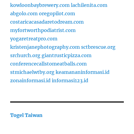
kowloonbaybrewery.com
lachilenita.com
abgolo.com
oregopilot.com
costaricacasadaretodream.com
myfortworthpodiatrist.com
yogaretreatpro.com
kristenjanephotography.com
sctbrescue.org
srchurch.org
giantrusticpizza.com
conferencecallstomeatballs.com
stmichaelwtby.org
keamananinformasi.id
zonainformasi.id
informasi123.id
Togel Taiwan