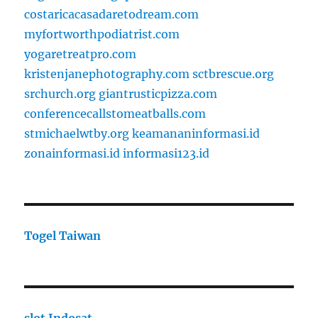
costaricacasadaretodream.com
myfortworthpodiatrist.com
yogaretreatpro.com
kristenjanephotography.com
sctbrescue.org
srchurch.org
giantrusticpizza.com
conferencecallstomeatballs.com
stmichaelwtby.org
keamananinformasi.id
zonainformasi.id
informasi123.id
Togel Taiwan