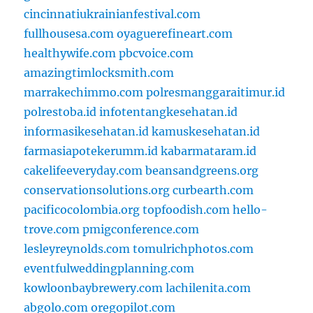
cincinnatiukrainianfestival.com
fullhousesa.com
oyaguerefineart.com
healthywife.com
pbcvoice.com
amazingtimlocksmith.com
marrakechimmo.com
polresmanggaraitimur.id
polrestoba.id
infotentangkesehatan.id
informasikesehatan.id
kamuskesehatan.id
farmasiapotekerumm.id
kabarmataram.id
cakelifeeveryday.com
beansandgreens.org
conservationsolutions.org
curbearth.com
pacificocolombia.org
topfoodish.com
hello-
trove.com
pmigconference.com
lesleyreynolds.com
tomulrichphotos.com
eventfulweddingplanning.com
kowloonbaybrewery.com
lachilenita.com
abgolo.com
oregopilot.com