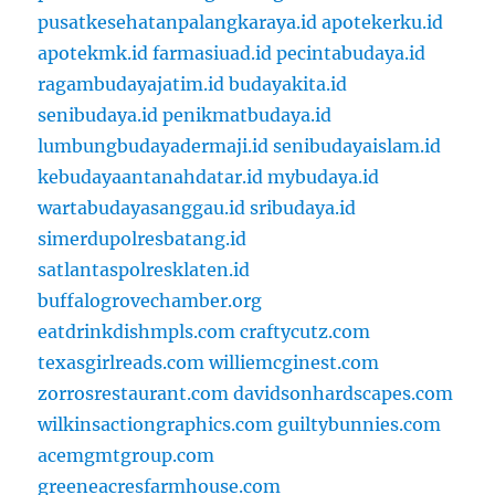
pusatkesehatanpalangkaraya.id
apotekerku.id
apotekmk.id
farmasiuad.id
pecintabudaya.id
ragambudayajatim.id
budayakita.id
senibudaya.id
penikmatbudaya.id
lumbungbudayadermaji.id
senibudayaislam.id
kebudayaantanahdatar.id
mybudaya.id
wartabudayasanggau.id
sribudaya.id
simerdupolresbatang.id
satlantaspolresklaten.id
buffalogrovechamber.org
eatdrinkdishmpls.com
craftycutz.com
texasgirlreads.com
williemcginest.com
zorrosrestaurant.com
davidsonhardscapes.com
wilkinsactiongraphics.com
guiltybunnies.com
acemgmtgroup.com
greeneacresfarmhouse.com