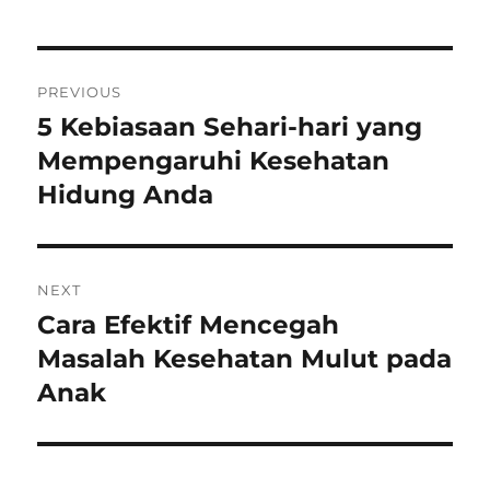
Post
PREVIOUS
navigation
5 Kebiasaan Sehari-hari yang
Previous
post:
Mempengaruhi Kesehatan
Hidung Anda
NEXT
Cara Efektif Mencegah
Next
post:
Masalah Kesehatan Mulut pada
Anak