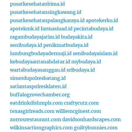
pusatkesehatanbima.id
pusatkesehatansingkawang.id
pusatkesehatanpalangkaraya.id
apotekerku.id
apotekmk.id
farmasiuad.id
pecintabudaya.id
ragambudayajatim.id
budayakita.id
senibudaya.id
penikmatbudaya.id
lumbungbudayadermaji.id
senibudayaislam.id
kebudayaantanahdatar.id
mybudaya.id
wartabudayasanggau.id
sribudaya.id
simerdupolresbatang.id
satlantaspolresklaten.id
buffalogrovechamber.org
eatdrinkdishmpls.com
craftycutz.com
texasgirlreads.com
williemcginest.com
zorrosrestaurant.com
davidsonhardscapes.com
wilkinsactiongraphics.com
guiltybunnies.com