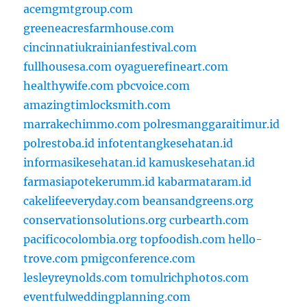
acemgmtgroup.com
greeneacresfarmhouse.com
cincinnatiukrainianfestival.com
fullhousesa.com
oyaguerefineart.com
healthywife.com
pbcvoice.com
amazingtimlocksmith.com
marrakechimmo.com
polresmanggaraitimur.id
polrestoba.id
infotentangkesehatan.id
informasikesehatan.id
kamuskesehatan.id
farmasiapotekerumm.id
kabarmataram.id
cakelifeeveryday.com
beansandgreens.org
conservationsolutions.org
curbearth.com
pacificocolombia.org
topfoodish.com
hello-
trove.com
pmigconference.com
lesleyreynolds.com
tomulrichphotos.com
eventfulweddingplanning.com