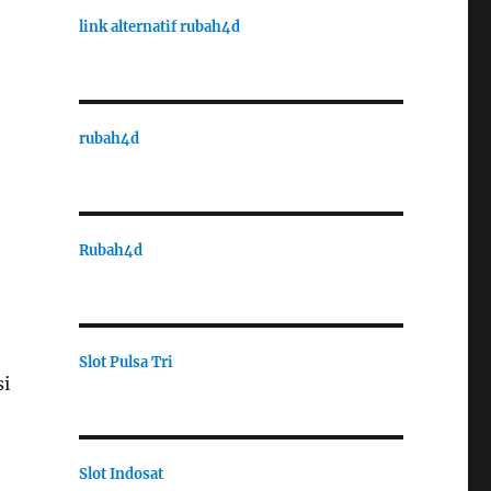
link alternatif rubah4d
rubah4d
Rubah4d
Slot Pulsa Tri
si
Slot Indosat