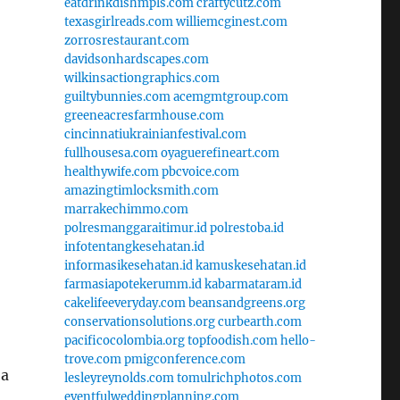
eatdrinkdishmpls.com
craftycutz.com
texasgirlreads.com
williemcginest.com
zorrosrestaurant.com
davidsonhardscapes.com
wilkinsactiongraphics.com
guiltybunnies.com
acemgmtgroup.com
greeneacresfarmhouse.com
cincinnatiukrainianfestival.com
fullhousesa.com
oyaguerefineart.com
healthywife.com
pbcvoice.com
amazingtimlocksmith.com
marrakechimmo.com
polresmanggaraitimur.id
polrestoba.id
infotentangkesehatan.id
informasikesehatan.id
kamuskesehatan.id
farmasiapotekerumm.id
kabarmataram.id
cakelifeeveryday.com
beansandgreens.org
conservationsolutions.org
curbearth.com
pacificocolombia.org
topfoodish.com
hello-
trove.com
pmigconference.com
ja
lesleyreynolds.com
tomulrichphotos.com
eventfulweddingplanning.com