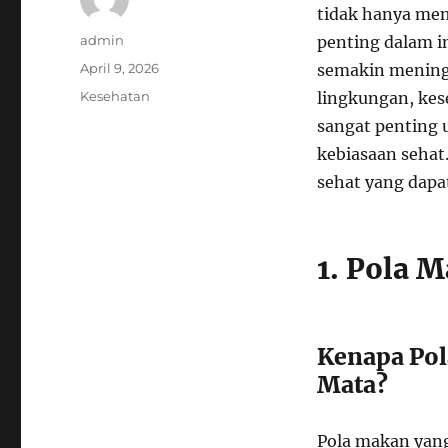
tidak hanya mem
Author
admin
penting dalam in
Posted
April 9, 2026
semakin meningk
on
Categories
Kesehatan
lingkungan, kes
sangat penting 
kebiasaan sehat
sehat yang dapa
1. Pola 
Kenapa Pol
Mata?
Pola makan yang