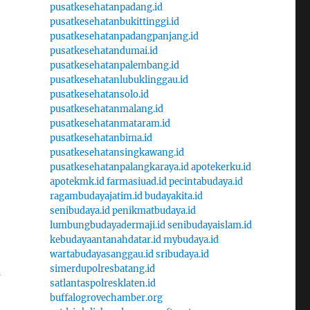
pusatkesehatanpadang.id
pusatkesehatanbukittinggi.id
pusatkesehatanpadangpanjang.id
pusatkesehatandumai.id
pusatkesehatanpalembang.id
pusatkesehatanlubuklinggau.id
pusatkesehatansolo.id
pusatkesehatanmalang.id
pusatkesehatanmataram.id
pusatkesehatanbima.id
pusatkesehatansingkawang.id
pusatkesehatanpalangkaraya.id
apotekerku.id
apotekmk.id
farmasiuad.id
pecintabudaya.id
ragambudayajatim.id
budayakita.id
senibudaya.id
penikmatbudaya.id
lumbungbudayadermaji.id
senibudayaislam.id
kebudayaantanahdatar.id
mybudaya.id
wartabudayasanggau.id
sribudaya.id
simerdupolresbatang.id
u
satlantaspolresklaten.id
buffalogrovechamber.org