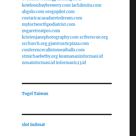
kowloonbaybrewery.com
lachilenita.com
abgolo.com
oregopilot.com
costaricacasadaretodream.com
myfortworthpodiatrist.com
yogaretreatpro.com
kristenjanephotography.com
sctbrescue.org
srchurch.org
giantrusticpizza.com
conferencecallstomeatballs.com
stmichaelwtby.org
keamananinformasi.id
zonainformasi.id
informasi123.id
Togel Taiwan
slot Indosat