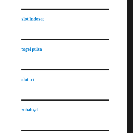
slot Indosat
togel pulsa
slot tri
rubah4d