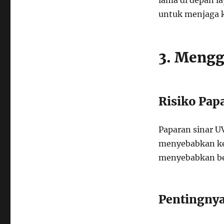
lama di depan l
untuk menjaga 
3. Mengg
Risiko Pap
Paparan sinar UV
menyebabkan ker
menyebabkan ber
Pentingnya