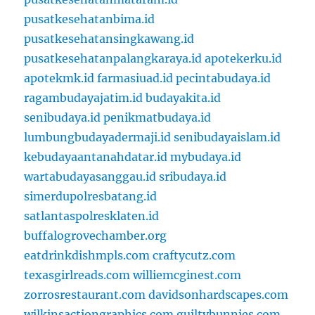
pusatkesehatanbima.id
pusatkesehatansingkawang.id
pusatkesehatanpalangkaraya.id
apotekerku.id
apotekmk.id
farmasiuad.id
pecintabudaya.id
ragambudayajatim.id
budayakita.id
senibudaya.id
penikmatbudaya.id
lumbungbudayadermaji.id
senibudayaislam.id
kebudayaantanahdatar.id
mybudaya.id
wartabudayasanggau.id
sribudaya.id
simerdupolresbatang.id
satlantaspolresklaten.id
buffalogrovechamber.org
eatdrinkdishmpls.com
craftycutz.com
texasgirlreads.com
williemcginest.com
zorrosrestaurant.com
davidsonhardscapes.com
wilkinsactiongraphics.com
guiltybunnies.com