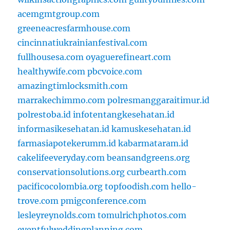
acemgmtgroup.com
greeneacresfarmhouse.com
cincinnatiukrainianfestival.com
fullhousesa.com
oyaguerefineart.com
healthywife.com
pbcvoice.com
amazingtimlocksmith.com
marrakechimmo.com
polresmanggaraitimur.id
polrestoba.id
infotentangkesehatan.id
informasikesehatan.id
kamuskesehatan.id
farmasiapotekerumm.id
kabarmataram.id
cakelifeeveryday.com
beansandgreens.org
conservationsolutions.org
curbearth.com
pacificocolombia.org
topfoodish.com
hello-
trove.com
pmigconference.com
lesleyreynolds.com
tomulrichphotos.com
eventfulweddingplanning.com