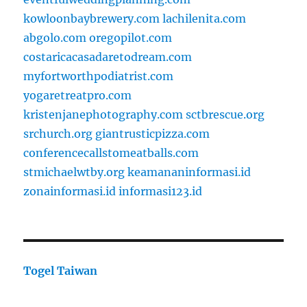
kowloonbaybrewery.com
lachilenita.com
abgolo.com
oregopilot.com
costaricacasadaretodream.com
myfortworthpodiatrist.com
yogaretreatpro.com
kristenjanephotography.com
sctbrescue.org
srchurch.org
giantrusticpizza.com
conferencecallstomeatballs.com
stmichaelwtby.org
keamananinformasi.id
zonainformasi.id
informasi123.id
Togel Taiwan