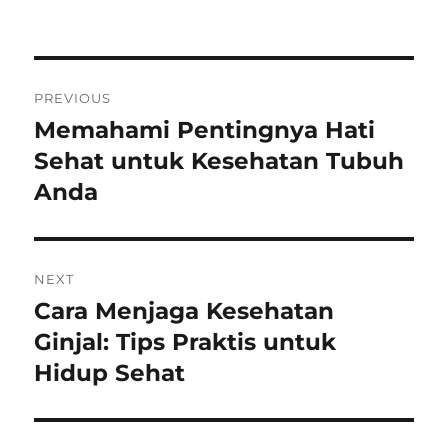
on
Post
PREVIOUS
navigation
Memahami Pentingnya Hati
Previous
post:
Sehat untuk Kesehatan Tubuh
Anda
NEXT
Cara Menjaga Kesehatan
Next
post:
Ginjal: Tips Praktis untuk
Hidup Sehat