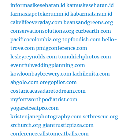
informasikesehatan.id
kamuskesehatan.id
farmasiapotekerumm.id
kabarmataram.id
cakelifeeveryday.com
beansandgreens.org
conservationsolutions.org
curbearth.com
pacificocolombia.org
topfoodish.com
hello-
trove.com
pmigconference.com
lesleyreynolds.com
tomulrichphotos.com
eventfulweddingplanning.com
kowloonbaybrewery.com
lachilenita.com
abgolo.com
oregopilot.com
costaricacasadaretodream.com
myfortworthpodiatrist.com
yogaretreatpro.com
kristenjanephotography.com
sctbrescue.org
srchurch.org
giantrusticpizza.com
conferencecallstomeatballs.com