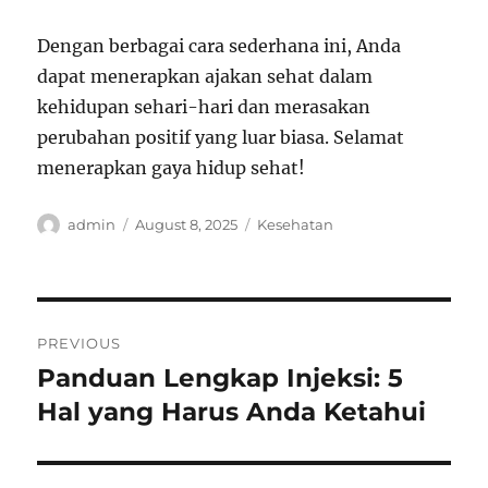
Dengan berbagai cara sederhana ini, Anda
dapat menerapkan ajakan sehat dalam
kehidupan sehari-hari dan merasakan
perubahan positif yang luar biasa. Selamat
menerapkan gaya hidup sehat!
Author
Posted
Categories
admin
August 8, 2025
Kesehatan
on
Post
PREVIOUS
navigation
Panduan Lengkap Injeksi: 5
Previous
post:
Hal yang Harus Anda Ketahui