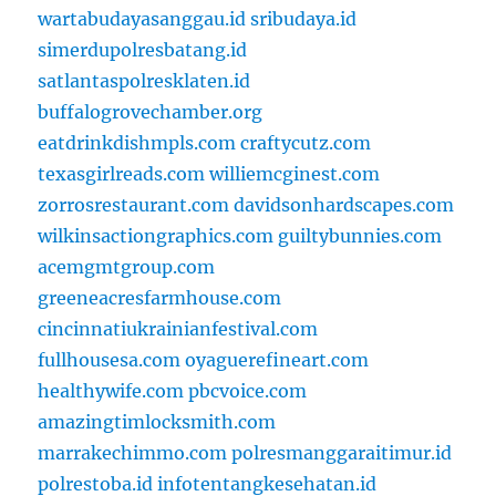
wartabudayasanggau.id
sribudaya.id
simerdupolresbatang.id
satlantaspolresklaten.id
buffalogrovechamber.org
eatdrinkdishmpls.com
craftycutz.com
texasgirlreads.com
williemcginest.com
zorrosrestaurant.com
davidsonhardscapes.com
wilkinsactiongraphics.com
guiltybunnies.com
acemgmtgroup.com
greeneacresfarmhouse.com
cincinnatiukrainianfestival.com
fullhousesa.com
oyaguerefineart.com
healthywife.com
pbcvoice.com
amazingtimlocksmith.com
marrakechimmo.com
polresmanggaraitimur.id
polrestoba.id
infotentangkesehatan.id