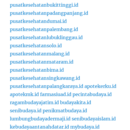
pusatkesehatanbukittinggi.id
pusatkesehatanpadangpanjang.id
pusatkesehatandumai.id
pusatkesehatanpalembang.id
pusatkesehatanlubuklinggau.id
pusatkesehatansolo.id
pusatkesehatanmalang.id
pusatkesehatanmataram.id
pusatkesehatanbima.id
pusatkesehatansingkawang.id
pusatkesehatanpalangkaraya.id
apotekerku.id
apotekmk.id
farmasiuad.id
pecintabudaya.id
ragambudayajatim.id
budayakita.id
senibudaya.id
penikmatbudaya.id
lumbungbudayadermaji.id
senibudayaislam.id
kebudayaantanahdatar.id
mybudaya.id