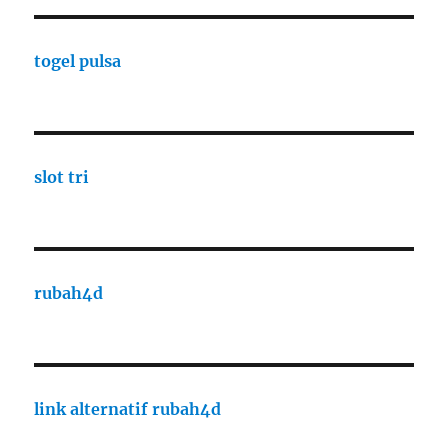
togel pulsa
slot tri
rubah4d
link alternatif rubah4d