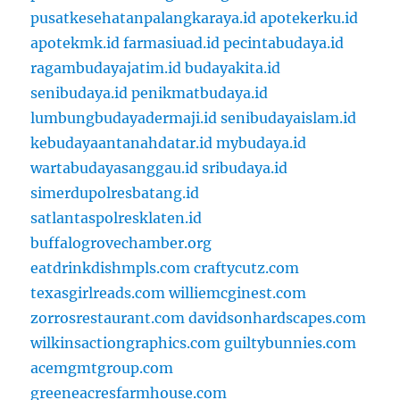
pusatkesehatanpalangkaraya.id
apotekerku.id
apotekmk.id
farmasiuad.id
pecintabudaya.id
ragambudayajatim.id
budayakita.id
senibudaya.id
penikmatbudaya.id
lumbungbudayadermaji.id
senibudayaislam.id
kebudayaantanahdatar.id
mybudaya.id
wartabudayasanggau.id
sribudaya.id
simerdupolresbatang.id
satlantaspolresklaten.id
buffalogrovechamber.org
eatdrinkdishmpls.com
craftycutz.com
texasgirlreads.com
williemcginest.com
zorrosrestaurant.com
davidsonhardscapes.com
wilkinsactiongraphics.com
guiltybunnies.com
acemgmtgroup.com
greeneacresfarmhouse.com