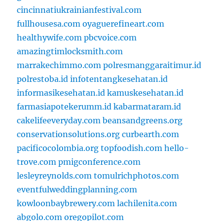
cincinnatiukrainianfestival.com
fullhousesa.com
oyaguerefineart.com
healthywife.com
pbcvoice.com
amazingtimlocksmith.com
marrakechimmo.com
polresmanggaraitimur.id
polrestoba.id
infotentangkesehatan.id
informasikesehatan.id
kamuskesehatan.id
farmasiapotekerumm.id
kabarmataram.id
cakelifeeveryday.com
beansandgreens.org
conservationsolutions.org
curbearth.com
pacificocolombia.org
topfoodish.com
hello-
trove.com
pmigconference.com
lesleyreynolds.com
tomulrichphotos.com
eventfulweddingplanning.com
kowloonbaybrewery.com
lachilenita.com
abgolo.com
oregopilot.com