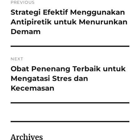
PREVIOUS
navigation
Strategi Efektif Menggunakan
Previous
post:
Antipiretik untuk Menurunkan
Demam
NEXT
Obat Penenang Terbaik untuk
Next
post:
Mengatasi Stres dan
Kecemasan
Archives