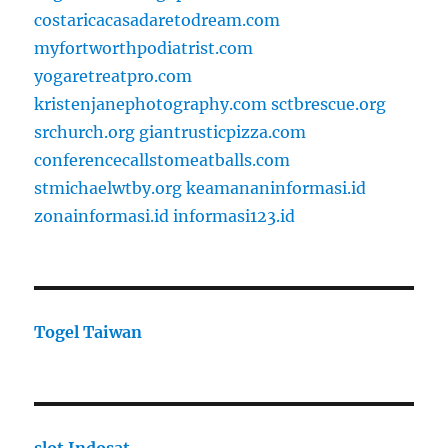
costaricacasadaretodream.com
myfortworthpodiatrist.com
yogaretreatpro.com
kristenjanephotography.com
sctbrescue.org
srchurch.org
giantrusticpizza.com
conferencecallstomeatballs.com
stmichaelwtby.org
keamananinformasi.id
zonainformasi.id
informasi123.id
Togel Taiwan