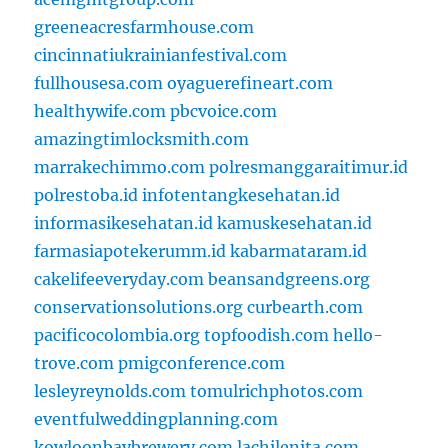
greeneacresfarmhouse.com
cincinnatiukrainianfestival.com
fullhousesa.com
oyaguerefineart.com
healthywife.com
pbcvoice.com
amazingtimlocksmith.com
marrakechimmo.com
polresmanggaraitimur.id
polrestoba.id
infotentangkesehatan.id
informasikesehatan.id
kamuskesehatan.id
farmasiapotekerumm.id
kabarmataram.id
cakelifeeveryday.com
beansandgreens.org
conservationsolutions.org
curbearth.com
pacificocolombia.org
topfoodish.com
hello-
trove.com
pmigconference.com
lesleyreynolds.com
tomulrichphotos.com
eventfulweddingplanning.com
kowloonbaybrewery.com
lachilenita.com