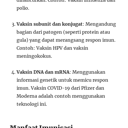
dihancurkan. Contoh: Vaksin influenza dan
polio.
Vaksin subunit dan konjugat
: Mengandung
bagian dari patogen (seperti protein atau
gula) yang dapat merangsang respon imun.
Contoh: Vaksin HPV dan vaksin
meningokokus.
Vaksin DNA dan mRNA
: Menggunakan
informasi genetik untuk memicu respon
imun. Vaksin COVID-19 dari Pfizer dan
Moderna adalah contoh menggunakan
teknologi ini.
Manfaat Imunisasi