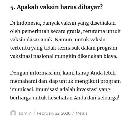
5. Apakah vaksin harus dibayar?
Di Indonesia, banyak vaksin yang disediakan
oleh pemerintah secara gratis, terutama untuk
vaksin dasar anak. Namun, untuk vaksin
tertentu yang tidak termasuk dalam program
vaksinasi nasional mungkin dikenakan biaya.
Dengan informasi ini, kami harap Anda lebih
memahami dan siap untuk mengikuti program
imunisasi. Imunisasi adalah investasi yang
berharga untuk kesehatan Anda dan keluarga!
Author
Posted
Categories
admin
February 22, 2026
Medis
on