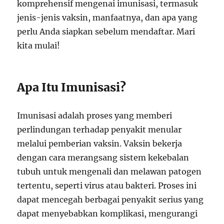
komprehensif mengenai imunisasi, termasuk
jenis-jenis vaksin, manfaatnya, dan apa yang
perlu Anda siapkan sebelum mendaftar. Mari
kita mulai!
Apa Itu Imunisasi?
Imunisasi adalah proses yang memberi
perlindungan terhadap penyakit menular
melalui pemberian vaksin. Vaksin bekerja
dengan cara merangsang sistem kekebalan
tubuh untuk mengenali dan melawan patogen
tertentu, seperti virus atau bakteri. Proses ini
dapat mencegah berbagai penyakit serius yang
dapat menyebabkan komplikasi, mengurangi