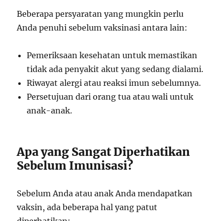
Beberapa persyaratan yang mungkin perlu
Anda penuhi sebelum vaksinasi antara lain:
Pemeriksaan kesehatan untuk memastikan
tidak ada penyakit akut yang sedang dialami.
Riwayat alergi atau reaksi imun sebelumnya.
Persetujuan dari orang tua atau wali untuk
anak-anak.
Apa yang Sangat Diperhatikan
Sebelum Imunisasi?
Sebelum Anda atau anak Anda mendapatkan
vaksin, ada beberapa hal yang patut