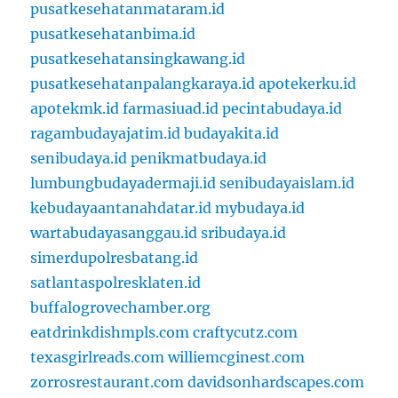
pusatkesehatanmataram.id
pusatkesehatanbima.id
pusatkesehatansingkawang.id
pusatkesehatanpalangkaraya.id
apotekerku.id
apotekmk.id
farmasiuad.id
pecintabudaya.id
ragambudayajatim.id
budayakita.id
senibudaya.id
penikmatbudaya.id
lumbungbudayadermaji.id
senibudayaislam.id
kebudayaantanahdatar.id
mybudaya.id
wartabudayasanggau.id
sribudaya.id
simerdupolresbatang.id
satlantaspolresklaten.id
buffalogrovechamber.org
eatdrinkdishmpls.com
craftycutz.com
texasgirlreads.com
williemcginest.com
zorrosrestaurant.com
davidsonhardscapes.com