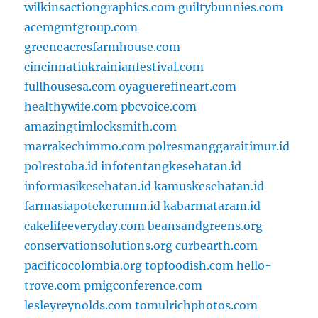
wilkinsactiongraphics.com
guiltybunnies.com
acemgmtgroup.com
greeneacresfarmhouse.com
cincinnatiukrainianfestival.com
fullhousesa.com
oyaguerefineart.com
healthywife.com
pbcvoice.com
amazingtimlocksmith.com
marrakechimmo.com
polresmanggaraitimur.id
polrestoba.id
infotentangkesehatan.id
informasikesehatan.id
kamuskesehatan.id
farmasiapotekerumm.id
kabarmataram.id
cakelifeeveryday.com
beansandgreens.org
conservationsolutions.org
curbearth.com
pacificocolombia.org
topfoodish.com
hello-
trove.com
pmigconference.com
lesleyreynolds.com
tomulrichphotos.com