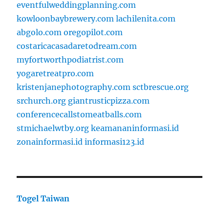
eventfulweddingplanning.com
kowloonbaybrewery.com
lachilenita.com
abgolo.com
oregopilot.com
costaricacasadaretodream.com
myfortworthpodiatrist.com
yogaretreatpro.com
kristenjanephotography.com
sctbrescue.org
srchurch.org
giantrusticpizza.com
conferencecallstomeatballs.com
stmichaelwtby.org
keamananinformasi.id
zonainformasi.id
informasi123.id
Togel Taiwan