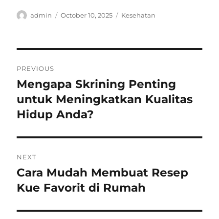
Author
Posted
Categories
admin
October 10, 2025
Kesehatan
on
Post
PREVIOUS
navigation
Mengapa Skrining Penting
Previous
post:
untuk Meningkatkan Kualitas
Hidup Anda?
NEXT
Cara Mudah Membuat Resep
Next
post:
Kue Favorit di Rumah