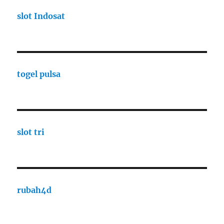
slot Indosat
togel pulsa
slot tri
rubah4d