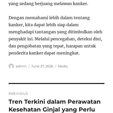
yang sedang berjuang melawan kanker.
Dengan memahami lebih dalam tentang
kanker, kita dapat lebih siap dalam
menghadapi tantangan yang ditimbulkan oleh
penyakit ini. Melalui pencegahan, deteksi dini,
dan pengobatan yang tepat, harapan untuk
penderita kanker dapat meningkat.
Author
Posted
Categories
admin
June 27, 2026
Medis
on
Post
PREVIOUS
navigation
Tren Terkini dalam Perawatan
Previous
post:
Kesehatan Ginjal yang Perlu