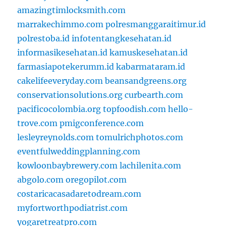
amazingtimlocksmith.com
marrakechimmo.com
polresmanggaraitimur.id
polrestoba.id
infotentangkesehatan.id
informasikesehatan.id
kamuskesehatan.id
farmasiapotekerumm.id
kabarmataram.id
cakelifeeveryday.com
beansandgreens.org
conservationsolutions.org
curbearth.com
pacificocolombia.org
topfoodish.com
hello-
trove.com
pmigconference.com
lesleyreynolds.com
tomulrichphotos.com
eventfulweddingplanning.com
kowloonbaybrewery.com
lachilenita.com
abgolo.com
oregopilot.com
costaricacasadaretodream.com
myfortworthpodiatrist.com
yogaretreatpro.com