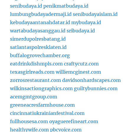
senibudaya.id
penikmatbudaya.id
lumbungbudayadermaji.id
senibudayaislam.id
kebudayaantanahdatar.id
mybudaya.id
wartabudayasanggau.id
sribudaya.id
simerdupolresbatang.id
satlantaspolresklaten.id
buffalogrovechamber.org
eatdrinkdishmpls.com
craftycutz.com
texasgirlreads.com
williemcginest.com
zorrosrestaurant.com
davidsonhardscapes.com
wilkinsactiongraphics.com
guiltybunnies.com
acemgmtgroup.com
greeneacresfarmhouse.com
cincinnatiukrainianfestival.com
fullhousesa.com
oyaguerefineart.com
healthywife.com
pbcvoice.com