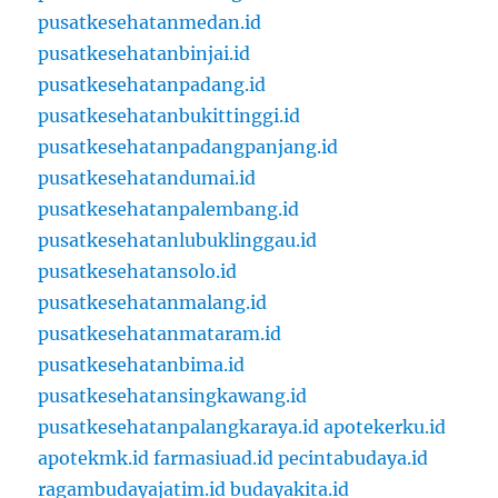
pusatkesehatanmedan.id
pusatkesehatanbinjai.id
pusatkesehatanpadang.id
pusatkesehatanbukittinggi.id
pusatkesehatanpadangpanjang.id
pusatkesehatandumai.id
pusatkesehatanpalembang.id
pusatkesehatanlubuklinggau.id
pusatkesehatansolo.id
pusatkesehatanmalang.id
pusatkesehatanmataram.id
pusatkesehatanbima.id
pusatkesehatansingkawang.id
pusatkesehatanpalangkaraya.id
apotekerku.id
apotekmk.id
farmasiuad.id
pecintabudaya.id
ragambudayajatim.id
budayakita.id