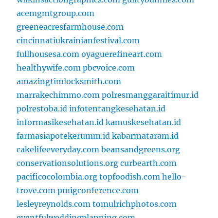
acemgmtgroup.com
greeneacresfarmhouse.com
cincinnatiukrainianfestival.com
fullhousesa.com
oyaguerefineart.com
healthywife.com
pbcvoice.com
amazingtimlocksmith.com
marrakechimmo.com
polresmanggaraitimur.id
polrestoba.id
infotentangkesehatan.id
informasikesehatan.id
kamuskesehatan.id
farmasiapotekerumm.id
kabarmataram.id
cakelifeeveryday.com
beansandgreens.org
conservationsolutions.org
curbearth.com
pacificocolombia.org
topfoodish.com
hello-
trove.com
pmigconference.com
lesleyreynolds.com
tomulrichphotos.com
eventfulweddingplanning.com