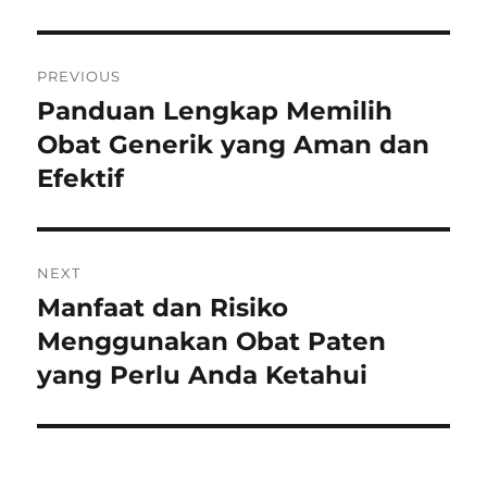
Post
PREVIOUS
navigation
Panduan Lengkap Memilih
Previous
post:
Obat Generik yang Aman dan
Efektif
NEXT
Manfaat dan Risiko
Next
post:
Menggunakan Obat Paten
yang Perlu Anda Ketahui