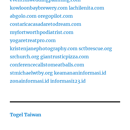
kowloonbaybrewery.com
lachilenita.com
abgolo.com
oregopilot.com
costaricacasadaretodream.com
myfortworthpodiatrist.com
yogaretreatpro.com
kristenjanephotography.com
sctbrescue.org
srchurch.org
giantrusticpizza.com
conferencecallstomeatballs.com
stmichaelwtby.org
keamananinformasi.id
zonainformasi.id
informasi123.id
Togel Taiwan