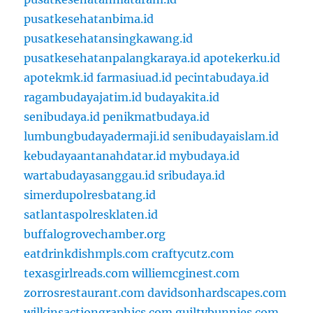
pusatkesehatanbima.id
pusatkesehatansingkawang.id
pusatkesehatanpalangkaraya.id
apotekerku.id
apotekmk.id
farmasiuad.id
pecintabudaya.id
ragambudayajatim.id
budayakita.id
senibudaya.id
penikmatbudaya.id
lumbungbudayadermaji.id
senibudayaislam.id
kebudayaantanahdatar.id
mybudaya.id
wartabudayasanggau.id
sribudaya.id
simerdupolresbatang.id
satlantaspolresklaten.id
buffalogrovechamber.org
eatdrinkdishmpls.com
craftycutz.com
texasgirlreads.com
williemcginest.com
zorrosrestaurant.com
davidsonhardscapes.com
wilkinsactiongraphics.com
guiltybunnies.com