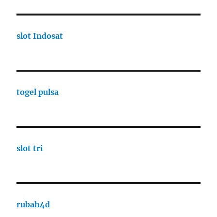
slot Indosat
togel pulsa
slot tri
rubah4d