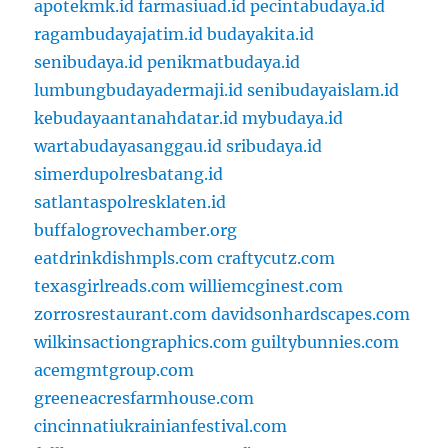
apotekmk.id
farmasiuad.id
pecintabudaya.id
ragambudayajatim.id
budayakita.id
senibudaya.id
penikmatbudaya.id
lumbungbudayadermaji.id
senibudayaislam.id
kebudayaantanahdatar.id
mybudaya.id
wartabudayasanggau.id
sribudaya.id
simerdupolresbatang.id
satlantaspolresklaten.id
buffalogrovechamber.org
eatdrinkdishmpls.com
craftycutz.com
texasgirlreads.com
williemcginest.com
zorrosrestaurant.com
davidsonhardscapes.com
wilkinsactiongraphics.com
guiltybunnies.com
acemgmtgroup.com
greeneacresfarmhouse.com
cincinnatiukrainianfestival.com