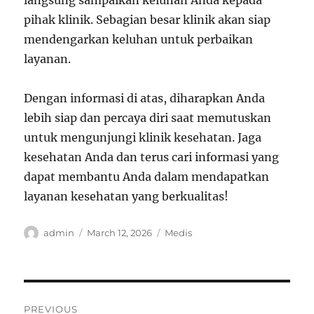
langsung sampaikan keluhan Anda kepada
pihak klinik. Sebagian besar klinik akan siap
mendengarkan keluhan untuk perbaikan
layanan.
Dengan informasi di atas, diharapkan Anda
lebih siap dan percaya diri saat memutuskan
untuk mengunjungi klinik kesehatan. Jaga
kesehatan Anda dan terus cari informasi yang
dapat membantu Anda dalam mendapatkan
layanan kesehatan yang berkualitas!
Author
Posted
Categories
admin
March 12, 2026
Medis
on
Post
PREVIOUS