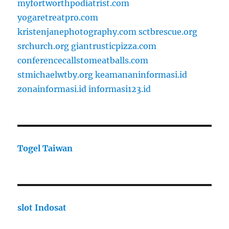
myfortworthpodiatrist.com
yogaretreatpro.com
kristenjanephotography.com
sctbrescue.org
srchurch.org
giantrusticpizza.com
conferencecallstomeatballs.com
stmichaelwtby.org
keamananinformasi.id
zonainformasi.id
informasi123.id
Togel Taiwan
slot Indosat