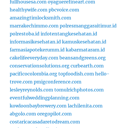
fullhousesa.com
oyaguerefineart.com
healthywife.com
pbcvoice.com
amazingtimlocksmith.com
marrakechimmo.com
polresmanggaraitimur.id
polrestoba.id
infotentangkesehatan.id
informasikesehatan.id
kamuskesehatan.id
farmasiapotekerumm.id
kabarmataram.id
cakelifeeveryday.com
beansandgreens.org
conservationsolutions.org
curbearth.com
pacificocolombia.org
topfoodish.com
hello-
trove.com
pmigconference.com
lesleyreynolds.com
tomulrichphotos.com
eventfulweddingplanning.com
kowloonbaybrewery.com
lachilenita.com
abgolo.com
oregopilot.com
costaricacasadaretodream.com