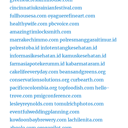
cincinnatiukrainianfestival.com
fullhousesa.com
oyaguerefineart.com
healthywife.com
pbcvoice.com
amazingtimlocksmith.com
marrakechimmo.com
polresmanggaraitimur.id
polrestoba.id
infotentangkesehatan.id
informasikesehatan.id
kamuskesehatan.id
farmasiapotekerumm.id
kabarmataram.id
cakelifeeveryday.com
beansandgreens.org
conservationsolutions.org
curbearth.com
pacificocolombia.org
topfoodish.com
hello-
trove.com
pmigconference.com
lesleyreynolds.com
tomulrichphotos.com
eventfulweddingplanning.com
kowloonbaybrewery.com
lachilenita.com
abgolo.com
oregopilot.com