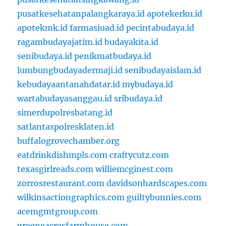
pusatkesehatanpalangkaraya.id
apotekerku.id
apotekmk.id
farmasiuad.id
pecintabudaya.id
ragambudayajatim.id
budayakita.id
senibudaya.id
penikmatbudaya.id
lumbungbudayadermaji.id
senibudayaislam.id
kebudayaantanahdatar.id
mybudaya.id
wartabudayasanggau.id
sribudaya.id
simerdupolresbatang.id
satlantaspolresklaten.id
buffalogrovechamber.org
eatdrinkdishmpls.com
craftycutz.com
texasgirlreads.com
williemcginest.com
zorrosrestaurant.com
davidsonhardscapes.com
wilkinsactiongraphics.com
guiltybunnies.com
acemgmtgroup.com
greeneacresfarmhouse.com