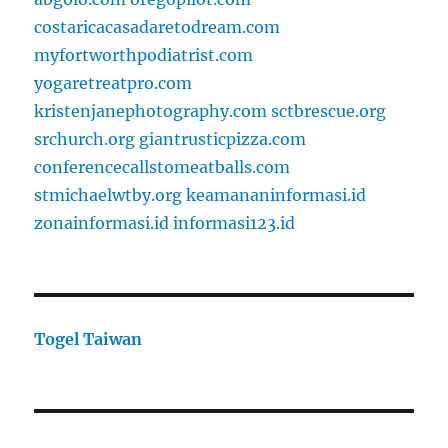
costaricacasadaretodream.com
myfortworthpodiatrist.com
yogaretreatpro.com
kristenjanephotography.com
sctbrescue.org
srchurch.org
giantrusticpizza.com
conferencecallstomeatballs.com
stmichaelwtby.org
keamananinformasi.id
zonainformasi.id
informasi123.id
Togel Taiwan