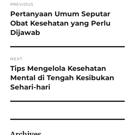
PREVIOUS
navigation
Pertanyaan Umum Seputar
Previous
post:
Obat Kesehatan yang Perlu
Dijawab
NEXT
Tips Mengelola Kesehatan
Next
post:
Mental di Tengah Kesibukan
Sehari-hari
Archives