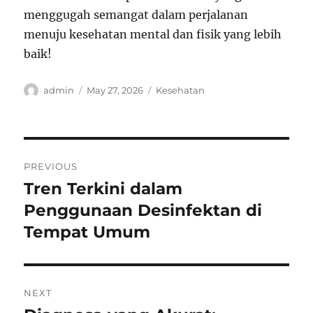
menggugah semangat dalam perjalanan
menuju kesehatan mental dan fisik yang lebih
baik!
Author
Posted
Categories
admin
May 27, 2026
Kesehatan
on
Post
PREVIOUS
navigation
Tren Terkini dalam
Previous
post:
Penggunaan Desinfektan di
Tempat Umum
NEXT