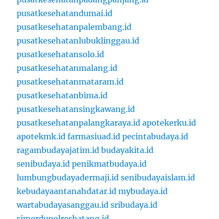
pusatkesehatandumai.id
pusatkesehatanpalembang.id
pusatkesehatanlubuklinggau.id
pusatkesehatansolo.id
pusatkesehatanmalang.id
pusatkesehatanmataram.id
pusatkesehatanbima.id
pusatkesehatansingkawang.id
pusatkesehatanpalangkaraya.id
apotekerku.id
apotekmk.id
farmasiuad.id
pecintabudaya.id
ragambudayajatim.id
budayakita.id
senibudaya.id
penikmatbudaya.id
lumbungbudayadermaji.id
senibudayaislam.id
kebudayaantanahdatar.id
mybudaya.id
wartabudayasanggau.id
sribudaya.id
simerdupolresbatang.id