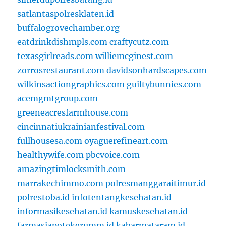
satlantaspolresklaten.id
buffalogrovechamber.org
eatdrinkdishmpls.com
craftycutz.com
texasgirlreads.com
williemcginest.com
zorrosrestaurant.com
davidsonhardscapes.com
wilkinsactiongraphics.com
guiltybunnies.com
acemgmtgroup.com
greeneacresfarmhouse.com
cincinnatiukrainianfestival.com
fullhousesa.com
oyaguerefineart.com
healthywife.com
pbcvoice.com
amazingtimlocksmith.com
marrakechimmo.com
polresmanggaraitimur.id
polrestoba.id
infotentangkesehatan.id
informasikesehatan.id
kamuskesehatan.id
farmasiapotekerumm.id
kabarmataram.id