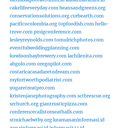
cakelifeeveryday.com
beansandgreens.org
conservationsolutions.org
curbearth.com
pacificocolombia.org
topfoodish.com
hello-
trove.com
pmigconference.com
lesleyreynolds.com
tomulrichphotos.com
eventfulweddingplanning.com
kowloonbaybrewery.com
lachilenita.com
abgolo.com
oregopilot.com
costaricacasadaretodream.com
myfortworthpodiatrist.com
yogaretreatpro.com
kristenjanephotography.com
sctbrescue.org
srchurch.org
giantrusticpizza.com
conferencecallstomeatballs.com
stmichaelwtby.org
keamananinformasi.id
zonainformasi.id
informasi123.id