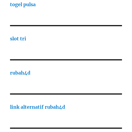
togel pulsa
slot tri
rubah4d
link alternatif rubah4d