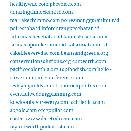
healthywife.com
pbcvoice.com
amazingtimlocksmith.com
marrakechimmo.com
polresmanggaraitimur.id
polrestoba.id
infotentangkesehatan.id
informasikesehatan.id
kamuskesehatan.id
farmasiapotekerumm.id
kabarmataram.id
cakelifeeveryday.com
beansandgreens.org
conservationsolutions.org
curbearth.com
pacificocolombia.org
topfoodish.com
hello-
trove.com
pmigconference.com
lesleyreynolds.com
tomulrichphotos.com
eventfulweddingplanning.com
kowloonbaybrewery.com
lachilenita.com
abgolo.com
oregopilot.com
costaricacasadaretodream.com
myfortworthpodiatrist.com