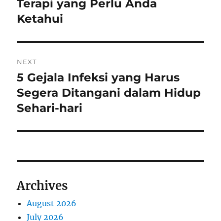
post:
Terapi yang Perlu Anda
Ketahui
NEXT
5 Gejala Infeksi yang Harus
Next
post:
Segera Ditangani dalam Hidup
Sehari-hari
Archives
August 2026
July 2026