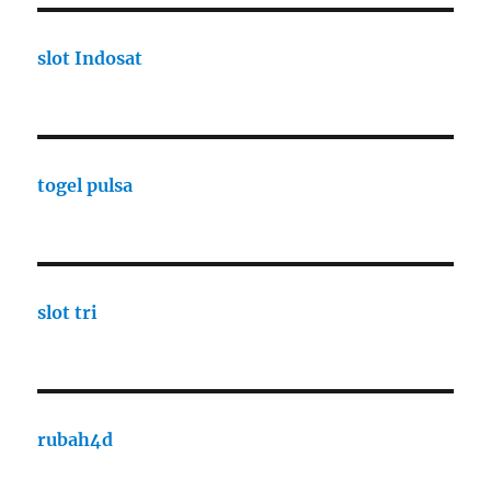
slot Indosat
togel pulsa
slot tri
rubah4d