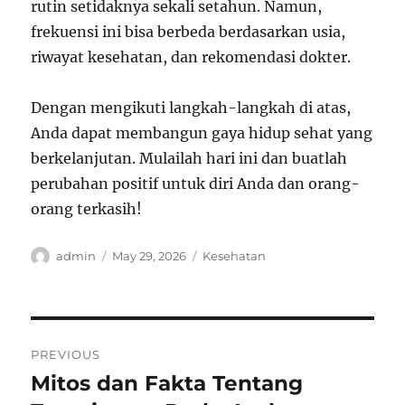
rutin setidaknya sekali setahun. Namun,
frekuensi ini bisa berbeda berdasarkan usia,
riwayat kesehatan, dan rekomendasi dokter.
Dengan mengikuti langkah-langkah di atas,
Anda dapat membangun gaya hidup sehat yang
berkelanjutan. Mulailah hari ini dan buatlah
perubahan positif untuk diri Anda dan orang-
orang terkasih!
Author
Posted
Categories
admin
May 29, 2026
Kesehatan
on
Post
PREVIOUS
navigation
Mitos dan Fakta Tentang
Previous