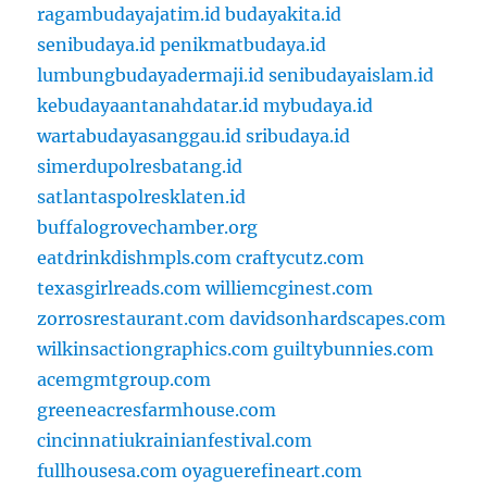
ragambudayajatim.id
budayakita.id
senibudaya.id
penikmatbudaya.id
lumbungbudayadermaji.id
senibudayaislam.id
kebudayaantanahdatar.id
mybudaya.id
wartabudayasanggau.id
sribudaya.id
simerdupolresbatang.id
satlantaspolresklaten.id
buffalogrovechamber.org
eatdrinkdishmpls.com
craftycutz.com
texasgirlreads.com
williemcginest.com
zorrosrestaurant.com
davidsonhardscapes.com
wilkinsactiongraphics.com
guiltybunnies.com
acemgmtgroup.com
greeneacresfarmhouse.com
cincinnatiukrainianfestival.com
fullhousesa.com
oyaguerefineart.com