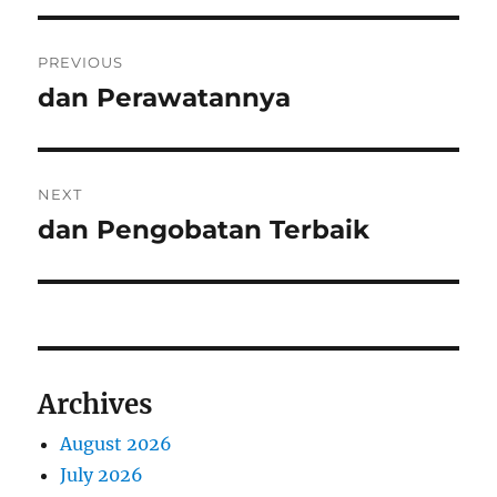
Post
PREVIOUS
navigation
dan Perawatannya
Previous
post:
NEXT
dan Pengobatan Terbaik
Next
post:
Archives
August 2026
July 2026