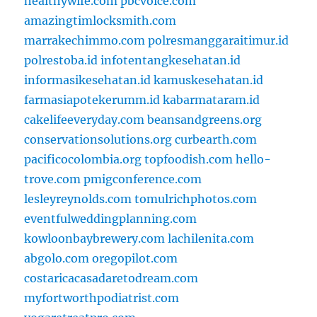
healthywife.com
pbcvoice.com
amazingtimlocksmith.com
marrakechimmo.com
polresmanggaraitimur.id
polrestoba.id
infotentangkesehatan.id
informasikesehatan.id
kamuskesehatan.id
farmasiapotekerumm.id
kabarmataram.id
cakelifeeveryday.com
beansandgreens.org
conservationsolutions.org
curbearth.com
pacificocolombia.org
topfoodish.com
hello-
trove.com
pmigconference.com
lesleyreynolds.com
tomulrichphotos.com
eventfulweddingplanning.com
kowloonbaybrewery.com
lachilenita.com
abgolo.com
oregopilot.com
costaricacasadaretodream.com
myfortworthpodiatrist.com