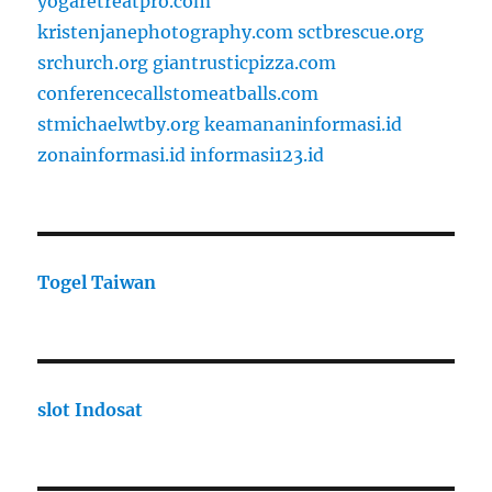
yogaretreatpro.com
kristenjanephotography.com
sctbrescue.org
srchurch.org
giantrusticpizza.com
conferencecallstomeatballs.com
stmichaelwtby.org
keamananinformasi.id
zonainformasi.id
informasi123.id
Togel Taiwan
slot Indosat