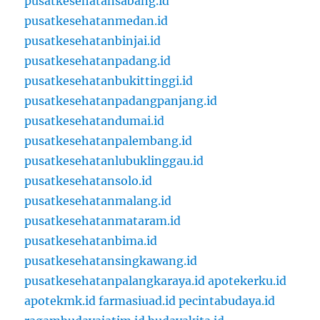
pusatkesehatansabang.id
pusatkesehatanmedan.id
pusatkesehatanbinjai.id
pusatkesehatanpadang.id
pusatkesehatanbukittinggi.id
pusatkesehatanpadangpanjang.id
pusatkesehatandumai.id
pusatkesehatanpalembang.id
pusatkesehatanlubuklinggau.id
pusatkesehatansolo.id
pusatkesehatanmalang.id
pusatkesehatanmataram.id
pusatkesehatanbima.id
pusatkesehatansingkawang.id
pusatkesehatanpalangkaraya.id
apotekerku.id
apotekmk.id
farmasiuad.id
pecintabudaya.id