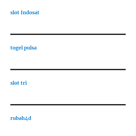
slot Indosat
togel pulsa
slot tri
rubah4d