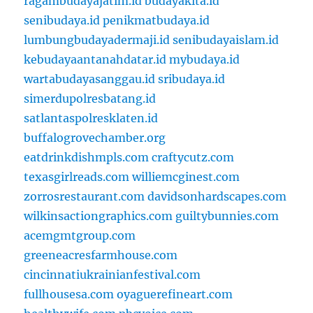
ragambudayajatim.id
budayakita.id
senibudaya.id
penikmatbudaya.id
lumbungbudayadermaji.id
senibudayaislam.id
kebudayaantanahdatar.id
mybudaya.id
wartabudayasanggau.id
sribudaya.id
simerdupolresbatang.id
satlantaspolresklaten.id
buffalogrovechamber.org
eatdrinkdishmpls.com
craftycutz.com
texasgirlreads.com
williemcginest.com
zorrosrestaurant.com
davidsonhardscapes.com
wilkinsactiongraphics.com
guiltybunnies.com
acemgmtgroup.com
greeneacresfarmhouse.com
cincinnatiukrainianfestival.com
fullhousesa.com
oyaguerefineart.com