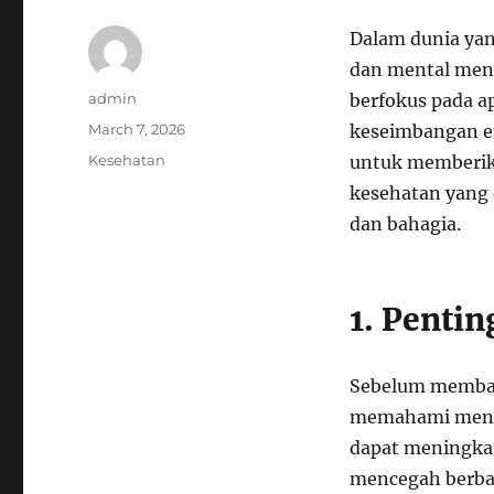
Dalam dunia yan
dan mental menj
Author
admin
berfokus pada ap
Posted
March 7, 2026
keseimbangan emo
on
Categories
Kesehatan
untuk memberik
kesehatan yang 
dan bahagia.
1. Penti
Sebelum membah
memahami mengap
dapat meningkat
mencegah berbag