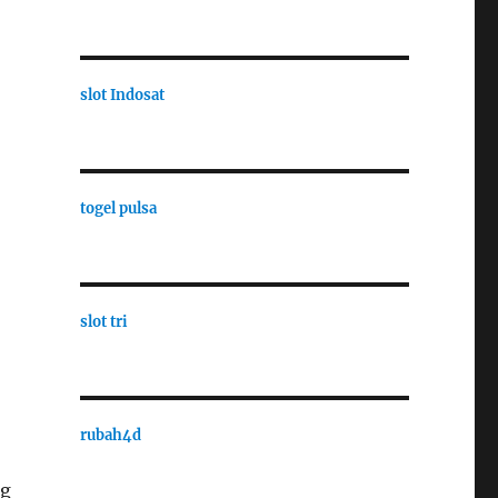
slot Indosat
togel pulsa
slot tri
rubah4d
ng