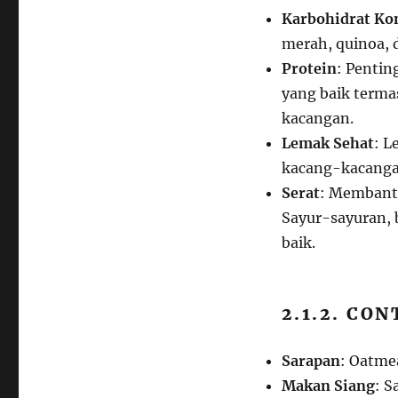
Karbohidrat Ko
merah, quinoa, 
Protein
: Pentin
yang baik terma
kacangan.
Lemak Sehat
: L
kacang-kacangan
Serat
: Membantu
Sayur-sayuran, 
baik.
2.1.2. CO
Sarapan
: Oatme
Makan Siang
: S