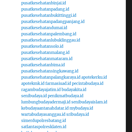
pusatkesehatanbinjai.id
pusatkesehatanpadang.id
pusatkesehatanbukittinggi.id
pusatkesehatanpadangpanjang.id
pusatkesehatandumai.id
pusatkesehatanpalembang.id
pusatkesehatanlubuklinggau.id
pusatkesehatansolo.id
pusatkesehatanmalang.id
pusatkesehatanmataram.id
pusatkesehatanbima.id
pusatkesehatansingkawang.id
pusatkesehatanpalangkaraya.id
apotekerku.id
apotekmk.id
farmasiuad.id
pecintabudaya.id
ragambudayajatim.id
budayakita.id
senibudaya.id
penikmatbudaya.id
lumbungbudayadermaji.id
senibudayaislam.id
kebudayaantanahdatar.id
mybudaya.id
wartabudayasanggau.id
sribudaya.id
simerdupolresbatang.id
satlantaspolresklaten.id