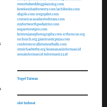
eventfulweddingplanning.com
kowloonbaybrewery.com
lachilenita.com
abgolo.com
oregopilot.com
costaricacasadaretodream.com
myfortworthpodiatrist.com
yogaretreatpro.com
kristenjanephotography.com
sctbrescue.org
srchurch.org
giantrusticpizza.com
k
conferencecallstomeatballs.com
stmichaelwtby.org
keamananinformasi.id
zonainformasi.id
informasi123.id
Togel Taiwan
n
slot Indosat