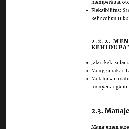
memperkuat oto
Fleksibilitas
: S
kelincahan tubu
2.2.2. M
KEHIDUPA
Jalan kaki selam
Menggunakan tan
Melakukan olah
menyenangkan.
2.3. Manaj
Manajemen stre