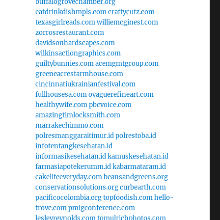
buffalogrovechamber.org
eatdrinkdishmpls.com
craftycutz.com
texasgirlreads.com
williemcginest.com
zorrosrestaurant.com
davidsonhardscapes.com
wilkinsactiongraphics.com
guiltybunnies.com
acemgmtgroup.com
greeneacresfarmhouse.com
cincinnatiukrainianfestival.com
fullhousesa.com
oyaguerefineart.com
healthywife.com
pbcvoice.com
amazingtimlocksmith.com
marrakechimmo.com
polresmanggaraitimur.id
polrestoba.id
infotentangkesehatan.id
informasikesehatan.id
kamuskesehatan.id
farmasiapotekerumm.id
kabarmataram.id
cakelifeeveryday.com
beansandgreens.org
conservationsolutions.org
curbearth.com
pacificocolombia.org
topfoodish.com
hello-
trove.com
pmigconference.com
lesleyreynolds.com
tomulrichphotos.com