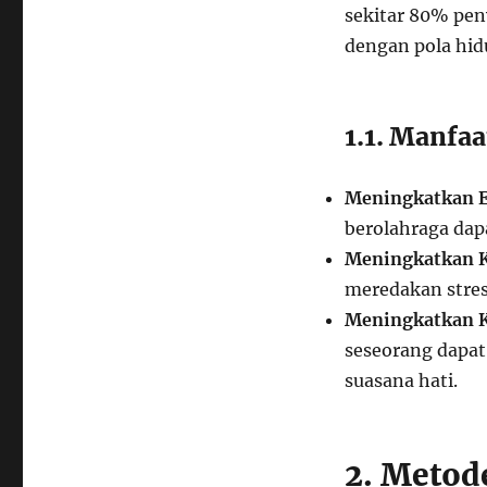
sekitar 80% peny
dengan pola hid
1.1. Manfa
Meningkatkan E
berolahraga dap
Meningkatkan K
meredakan stres
Meningkatkan K
seseorang dapat
suasana hati.
2. Metod