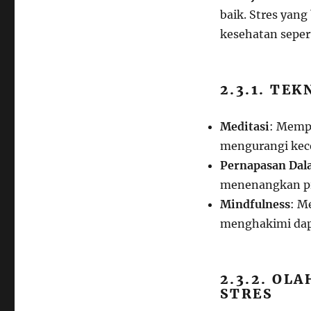
baik. Stres yan
kesehatan seper
2.3.1. TE
Meditasi
: Mempr
mengurangi kec
Pernapasan Da
menenangkan pik
Mindfulness
: M
menghakimi dap
2.3.2. OL
STRES