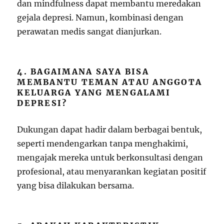
dan mindfulness dapat membantu meredakan
gejala depresi. Namun, kombinasi dengan
perawatan medis sangat dianjurkan.
4. BAGAIMANA SAYA BISA
MEMBANTU TEMAN ATAU ANGGOTA
KELUARGA YANG MENGALAMI
DEPRESI?
Dukungan dapat hadir dalam berbagai bentuk,
seperti mendengarkan tanpa menghakimi,
mengajak mereka untuk berkonsultasi dengan
profesional, atau menyarankan kegiatan positif
yang bisa dilakukan bersama.