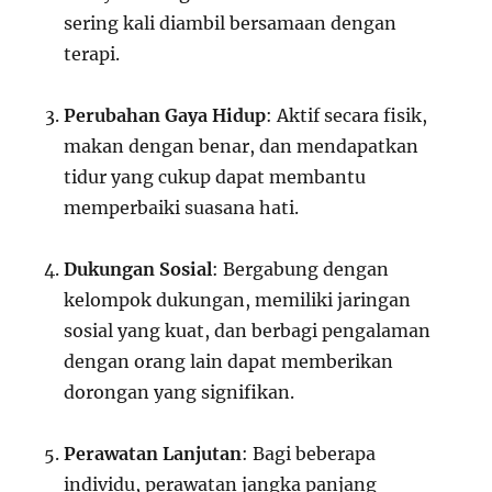
sering kali diambil bersamaan dengan
terapi.
Perubahan Gaya Hidup
: Aktif secara fisik,
makan dengan benar, dan mendapatkan
tidur yang cukup dapat membantu
memperbaiki suasana hati.
Dukungan Sosial
: Bergabung dengan
kelompok dukungan, memiliki jaringan
sosial yang kuat, dan berbagi pengalaman
dengan orang lain dapat memberikan
dorongan yang signifikan.
Perawatan Lanjutan
: Bagi beberapa
individu, perawatan jangka panjang