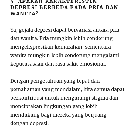
5. APAKAH KARAKTERISTIK
DEPRESI BERBEDA PADA PRIA DAN
WANITA?
Ya, gejala depresi dapat bervariasi antara pria
dan wanita. Pria mungkin lebih cenderung
mengekspresikan kemarahan, sementara
wanita mungkin lebih cenderung mengalami
keputusasaan dan rasa sakit emosional.
Dengan pengetahuan yang tepat dan
pemahaman yang mendalam, kita semua dapat
berkontribusi untuk mengurangi stigma dan
menciptakan lingkungan yang lebih
mendukung bagi mereka yang berjuang
dengan depresi.