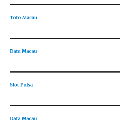
Toto Macau
Data Macau
Slot Pulsa
Data Macau