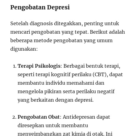
Pengobatan Depresi
Setelah diagnosis ditegakkan, penting untuk
mencari pengobatan yang tepat. Berikut adalah
beberapa metode pengobatan yang umum
digunakan:
Terapi Psikologis
: Berbagai bentuk terapi,
seperti terapi kognitif perilaku (CBT), dapat
membantu individu memahami dan
mengelola pikiran serta perilaku negatif
yang berkaitan dengan depresi.
Pengobatan Obat
: Antidepresan dapat
diresepkan untuk membantu
menyeimbangkan zat kimia di otak. Ini