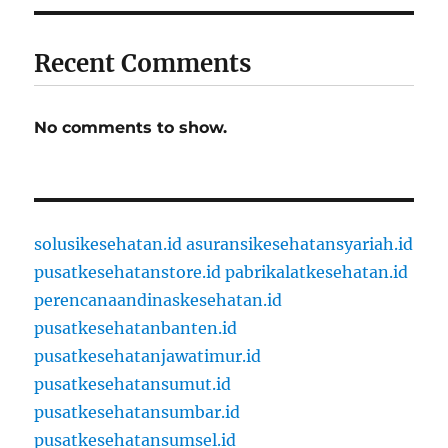
Recent Comments
No comments to show.
solusikesehatan.id
asuransikesehatansyariah.id
pusatkesehatanstore.id
pabrikalatkesehatan.id
perencanaandinaskesehatan.id
pusatkesehatanbanten.id
pusatkesehatanjawatimur.id
pusatkesehatansumut.id
pusatkesehatansumbar.id
pusatkesehatansumsel.id