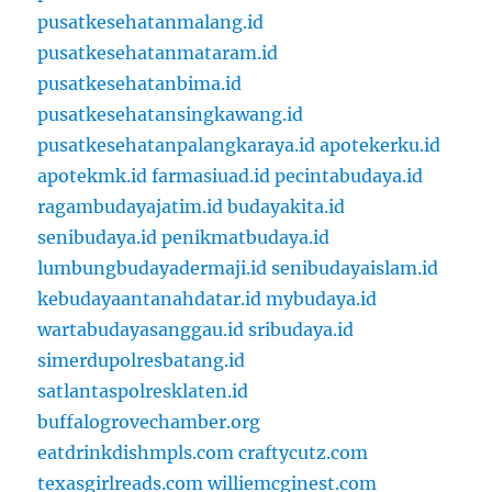
pusatkesehatanmalang.id
pusatkesehatanmataram.id
pusatkesehatanbima.id
pusatkesehatansingkawang.id
pusatkesehatanpalangkaraya.id
apotekerku.id
apotekmk.id
farmasiuad.id
pecintabudaya.id
ragambudayajatim.id
budayakita.id
senibudaya.id
penikmatbudaya.id
lumbungbudayadermaji.id
senibudayaislam.id
kebudayaantanahdatar.id
mybudaya.id
wartabudayasanggau.id
sribudaya.id
simerdupolresbatang.id
satlantaspolresklaten.id
buffalogrovechamber.org
eatdrinkdishmpls.com
craftycutz.com
texasgirlreads.com
williemcginest.com