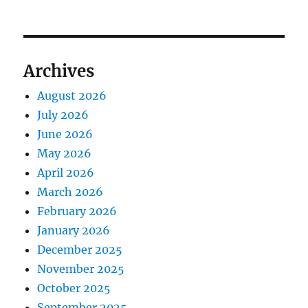
Archives
August 2026
July 2026
June 2026
May 2026
April 2026
March 2026
February 2026
January 2026
December 2025
November 2025
October 2025
September 2025