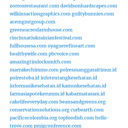
zorrosrestaurant.com
davidsonhardscapes.com
wilkinsactiongraphics.com
guiltybunnies.com
acemgmtgroup.com
greeneacresfarmhouse.com
cincinnatiukrainianfestival.com
fullhousesa.com
oyaguerefineart.com
healthywife.com
pbcvoice.com
amazingtimlocksmith.com
marrakechimmo.com
polresmanggaraitimur.id
polrestoba.id
infotentangkesehatan.id
informasikesehatan.id
kamuskesehatan.id
farmasiapotekerumm.id
kabarmataram.id
cakelifeeveryday.com
beansandgreens.org
conservationsolutions.org
curbearth.com
pacificocolombia.org
topfoodish.com
hello-
trove.com
pmigconference.com