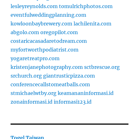
lesleyreynolds.com
tomulrichphotos.com
eventfulweddingplanning.com
kowloonbaybrewery.com
lachilenita.com
abgolo.com
oregopilot.com
costaricacasadaretodream.com
myfortworthpodiatrist.com
yogaretreatpro.com
kristenjanephotography.com
sctbrescue.org
srchurch.org
giantrusticpizza.com
conferencecallstomeatballs.com
stmichaelwtby.org
keamananinformasi.id
zonainformasi.id
informasi123.id
Togel Taiwan