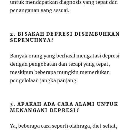
untuk mendapatkan diagnosis yang tepat dan
penanganan yang sesuai.
2. BISAKAH DEPRESI DISEMBUHKAN
SEPENUHNYA?
Banyak orang yang berhasil mengatasi depresi
dengan pengobatan dan terapi yang tepat,
meskipun beberapa mungkin memerlukan
pengelolaan jangka panjang.
3. APAKAH ADA CARA ALAMI UNTUK
MENANGANI DEPRESI?
Ya, beberapa cara seperti olahraga, diet sehat,