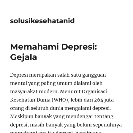
solusikesehatanid
Memahami Depresi:
Gejala
Depresi merupakan salah satu gangguan
mental yang paling umum dialami oleh
masyarakat modern. Menurut Organisasi
Kesehatan Dunia (WHO), lebih dari 264 juta
orang di seluruh dunia mengalami depresi.
Meskipun banyak yang mendengar tentang
depresi, masih banyak yang belum sepenuhnya