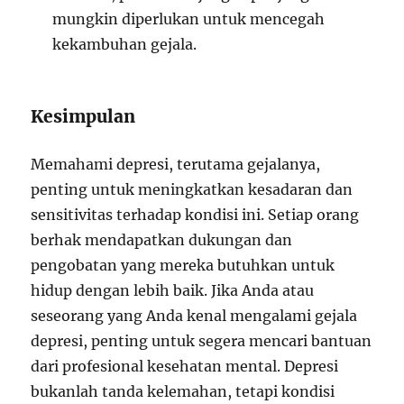
mungkin diperlukan untuk mencegah
kekambuhan gejala.
Kesimpulan
Memahami depresi, terutama gejalanya,
penting untuk meningkatkan kesadaran dan
sensitivitas terhadap kondisi ini. Setiap orang
berhak mendapatkan dukungan dan
pengobatan yang mereka butuhkan untuk
hidup dengan lebih baik. Jika Anda atau
seseorang yang Anda kenal mengalami gejala
depresi, penting untuk segera mencari bantuan
dari profesional kesehatan mental. Depresi
bukanlah tanda kelemahan, tetapi kondisi