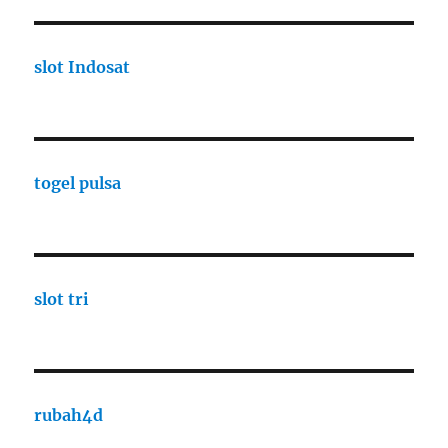
slot Indosat
togel pulsa
slot tri
rubah4d