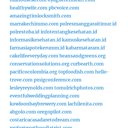
healthywife.com
pbcvoice.com
amazingtimlocksmith.com
marrakechimmo.com
polresmanggaraitimur.id
polrestoba.id
infotentangkesehatan.id
informasikesehatan.id
kamuskesehatan.id
farmasiapotekerumm.id
kabarmataram.id
cakelifeeveryday.com
beansandgreens.org
conservationsolutions.org
curbearth.com
pacificocolombia.org
topfoodish.com
hello-
trove.com
pmigconference.com
lesleyreynolds.com
tomulrichphotos.com
eventfulweddingplanning.com
kowloonbaybrewery.com
lachilenita.com
abgolo.com
oregopilot.com
costaricacasadaretodream.com
myfortworthpodiatrist.com