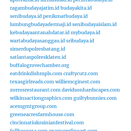
ragambudayajatim.id
budayakita.id
senibudaya.id
penikmatbudaya.id
lumbungbudayadermaji.id
senibudayaislam.id
kebudayaantanahdatar.id
mybudaya.id
wartabudayasanggau.id
sribudaya.id
simerdupolresbatang.id
satlantaspolresklaten.id
buffalogrovechamber.org
eatdrinkdishmpls.com
craftycutz.com
texasgirlreads.com
williemcginest.com
zorrosrestaurant.com
davidsonhardscapes.com
wilkinsactiongraphics.com
guiltybunnies.com
acemgmtgroup.com
greeneacresfarmhouse.com
cincinnatiukrainianfestival.com
fullhousesa.com
oyaguerefineart.com