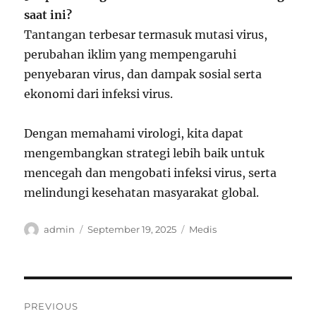
saat ini?
Tantangan terbesar termasuk mutasi virus,
perubahan iklim yang mempengaruhi
penyebaran virus, dan dampak sosial serta
ekonomi dari infeksi virus.
Dengan memahami virologi, kita dapat
mengembangkan strategi lebih baik untuk
mencegah dan mengobati infeksi virus, serta
melindungi kesehatan masyarakat global.
Author
Posted
Categories
admin
September 19, 2025
Medis
on
Post
PREVIOUS