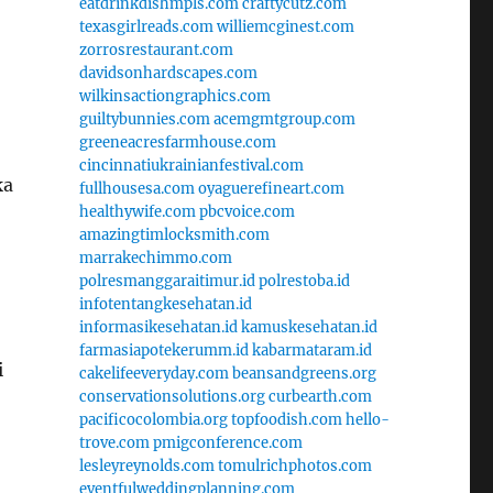
eatdrinkdishmpls.com
craftycutz.com
texasgirlreads.com
williemcginest.com
zorrosrestaurant.com
davidsonhardscapes.com
wilkinsactiongraphics.com
guiltybunnies.com
acemgmtgroup.com
greeneacresfarmhouse.com
cincinnatiukrainianfestival.com
ka
fullhousesa.com
oyaguerefineart.com
healthywife.com
pbcvoice.com
amazingtimlocksmith.com
marrakechimmo.com
polresmanggaraitimur.id
polrestoba.id
infotentangkesehatan.id
informasikesehatan.id
kamuskesehatan.id
farmasiapotekerumm.id
kabarmataram.id
i
cakelifeeveryday.com
beansandgreens.org
conservationsolutions.org
curbearth.com
pacificocolombia.org
topfoodish.com
hello-
trove.com
pmigconference.com
lesleyreynolds.com
tomulrichphotos.com
eventfulweddingplanning.com