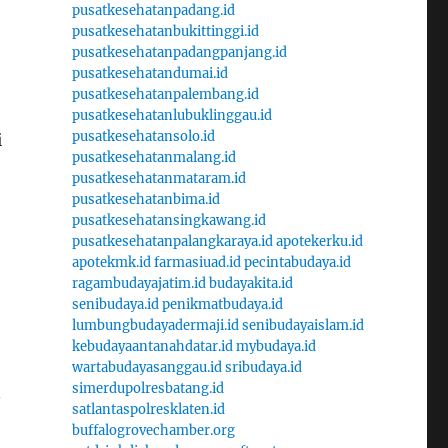
pusatkesehatanpadang.id
pusatkesehatanbukittinggi.id
pusatkesehatanpadangpanjang.id
pusatkesehatandumai.id
pusatkesehatanpalembang.id
pusatkesehatanlubuklinggau.id
pusatkesehatansolo.id
i
pusatkesehatanmalang.id
pusatkesehatanmataram.id
pusatkesehatanbima.id
pusatkesehatansingkawang.id
pusatkesehatanpalangkaraya.id
apotekerku.id
apotekmk.id
farmasiuad.id
pecintabudaya.id
ragambudayajatim.id
budayakita.id
senibudaya.id
penikmatbudaya.id
lumbungbudayadermaji.id
senibudayaislam.id
kebudayaantanahdatar.id
mybudaya.id
wartabudayasanggau.id
sribudaya.id
simerdupolresbatang.id
n
satlantaspolresklaten.id
buffalogrovechamber.org