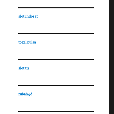
slot Indosat
togel pulsa
slot tri
rubah4d