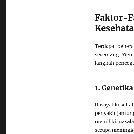
Faktor-
Kesehata
Terdapat bebera
seseorang. Mema
langkah pencega
1. Genetika
Riwayat kesehata
penyakit jantung
memiliki masala
serupa meningk