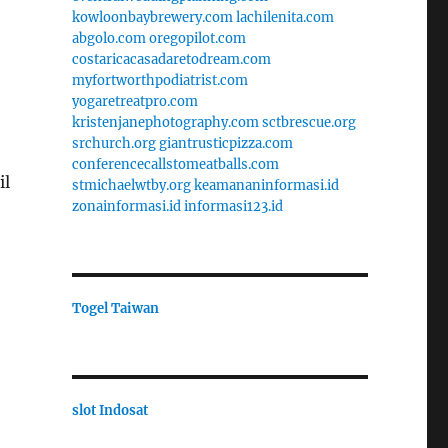
kowloonbaybrewery.com
lachilenita.com
abgolo.com
oregopilot.com
costaricacasadaretodream.com
myfortworthpodiatrist.com
yogaretreatpro.com
kristenjanephotography.com
sctbrescue.org
srchurch.org
giantrusticpizza.com
conferencecallstomeatballs.com
il
stmichaelwtby.org
keamananinformasi.id
zonainformasi.id
informasi123.id
Togel Taiwan
slot Indosat