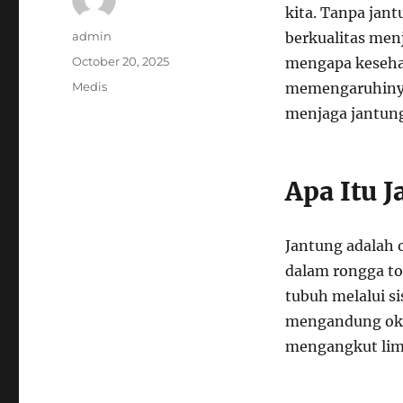
kita. Tanpa jan
Author
admin
berkualitas men
Posted
October 20, 2025
mengapa kesehat
on
Categories
Medis
memengaruhinya
menjaga jantung
Apa Itu 
Jantung adalah o
dalam rongga to
tubuh melalui s
mengandung oksi
mengangkut lim