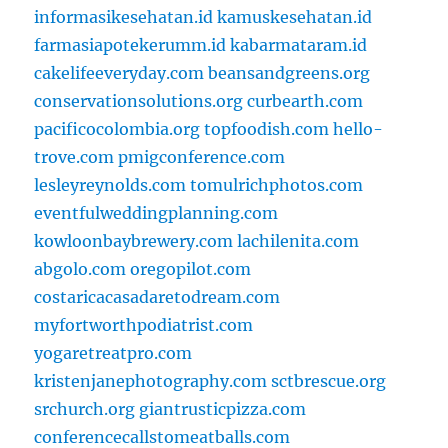
informasikesehatan.id
kamuskesehatan.id
farmasiapotekerumm.id
kabarmataram.id
cakelifeeveryday.com
beansandgreens.org
conservationsolutions.org
curbearth.com
pacificocolombia.org
topfoodish.com
hello-
trove.com
pmigconference.com
lesleyreynolds.com
tomulrichphotos.com
eventfulweddingplanning.com
kowloonbaybrewery.com
lachilenita.com
abgolo.com
oregopilot.com
costaricacasadaretodream.com
myfortworthpodiatrist.com
yogaretreatpro.com
kristenjanephotography.com
sctbrescue.org
srchurch.org
giantrusticpizza.com
conferencecallstomeatballs.com