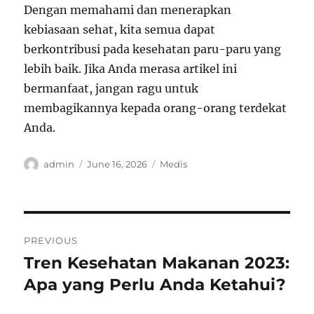
Dengan memahami dan menerapkan
kebiasaan sehat, kita semua dapat
berkontribusi pada kesehatan paru-paru yang
lebih baik. Jika Anda merasa artikel ini
bermanfaat, jangan ragu untuk
membagikannya kepada orang-orang terdekat
Anda.
Author
Posted
Categories
admin
June 16, 2026
Medis
on
Post
PREVIOUS
navigation
Tren Kesehatan Makanan 2023:
Previous
post:
Apa yang Perlu Anda Ketahui?