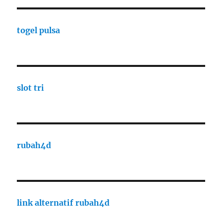
togel pulsa
slot tri
rubah4d
link alternatif rubah4d