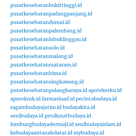
pusatkesehatanbukittinggi.id
pusatkesehatanpadangpanjang.id
pusatkesehatandumai.id
pusatkesehatanpalembang.id
pusatkesehatanlubuklinggau.id
pusatkesehatansolo.id
pusatkesehatanmalang.id
pusatkesehatanmataram.id
pusatkesehatanbima.id
pusatkesehatansingkawang.id
pusatkesehatanpalangkaraya.id
apotekerku.id
apotekmk.id
farmasiuad.id
pecintabudaya.id
ragambudayajatim.id
budayakita.id
senibudaya.id
penikmatbudaya.id
lumbungbudayadermaji.id
senibudayaislam.id
kebudayaantanahdatar.id
mybudaya.id