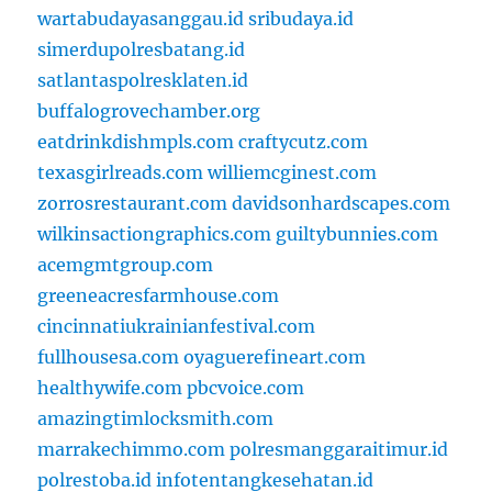
wartabudayasanggau.id
sribudaya.id
simerdupolresbatang.id
satlantaspolresklaten.id
buffalogrovechamber.org
eatdrinkdishmpls.com
craftycutz.com
texasgirlreads.com
williemcginest.com
zorrosrestaurant.com
davidsonhardscapes.com
wilkinsactiongraphics.com
guiltybunnies.com
acemgmtgroup.com
greeneacresfarmhouse.com
cincinnatiukrainianfestival.com
fullhousesa.com
oyaguerefineart.com
healthywife.com
pbcvoice.com
amazingtimlocksmith.com
marrakechimmo.com
polresmanggaraitimur.id
polrestoba.id
infotentangkesehatan.id