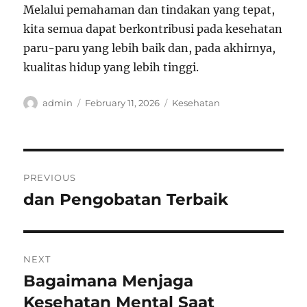
Melalui pemahaman dan tindakan yang tepat,
kita semua dapat berkontribusi pada kesehatan
paru-paru yang lebih baik dan, pada akhirnya,
kualitas hidup yang lebih tinggi.
Author
Posted
Categories
admin
February 11, 2026
Kesehatan
on
Post
PREVIOUS
navigation
dan Pengobatan Terbaik
Previous
post:
NEXT
Bagaimana Menjaga
Next
post:
Kesehatan Mental Saat