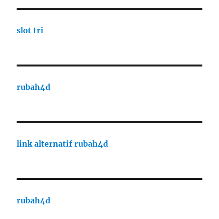
slot tri
rubah4d
link alternatif rubah4d
rubah4d