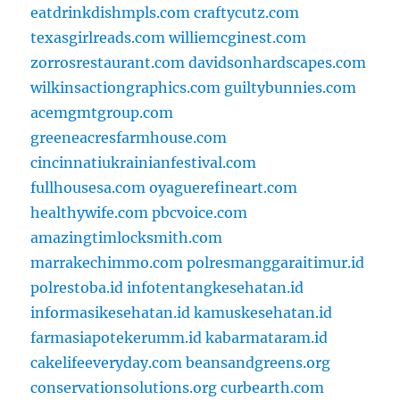
eatdrinkdishmpls.com
craftycutz.com
texasgirlreads.com
williemcginest.com
zorrosrestaurant.com
davidsonhardscapes.com
wilkinsactiongraphics.com
guiltybunnies.com
acemgmtgroup.com
greeneacresfarmhouse.com
cincinnatiukrainianfestival.com
fullhousesa.com
oyaguerefineart.com
healthywife.com
pbcvoice.com
amazingtimlocksmith.com
marrakechimmo.com
polresmanggaraitimur.id
polrestoba.id
infotentangkesehatan.id
informasikesehatan.id
kamuskesehatan.id
farmasiapotekerumm.id
kabarmataram.id
cakelifeeveryday.com
beansandgreens.org
conservationsolutions.org
curbearth.com