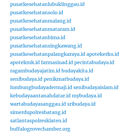
pusatkesehatanlubuklinggau.id
pusatkesehatansolo.id
pusatkesehatanmalang.id
pusatkesehatanmataram.id
pusatkesehatanbima.id
pusatkesehatansingkawang.id
pusatkesehatanpalangkaraya.id
apotekerku.id
apotekmk.id
farmasiuad.id
pecintabudaya.id
ragambudayajatim.id
budayakita.id
senibudaya.id
penikmatbudaya.id
lumbungbudayadermaji.id
senibudayaislam.id
kebudayaantanahdatar.id
mybudaya.id
wartabudayasanggau.id
sribudaya.id
simerdupolresbatang.id
satlantaspolresklaten.id
buffalogrovechamber.org