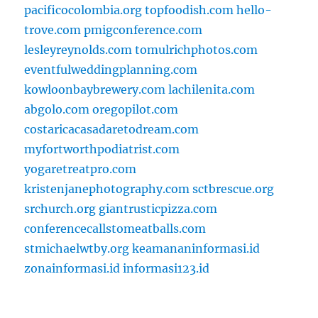
pacificocolombia.org
topfoodish.com
hello-
trove.com
pmigconference.com
lesleyreynolds.com
tomulrichphotos.com
eventfulweddingplanning.com
kowloonbaybrewery.com
lachilenita.com
abgolo.com
oregopilot.com
costaricacasadaretodream.com
myfortworthpodiatrist.com
yogaretreatpro.com
kristenjanephotography.com
sctbrescue.org
srchurch.org
giantrusticpizza.com
conferencecallstomeatballs.com
stmichaelwtby.org
keamananinformasi.id
zonainformasi.id
informasi123.id