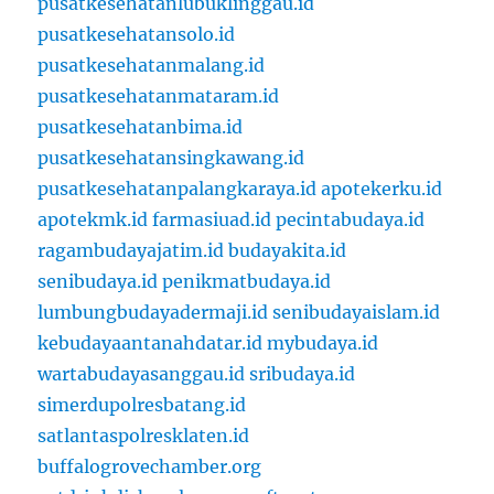
pusatkesehatanlubuklinggau.id
pusatkesehatansolo.id
pusatkesehatanmalang.id
pusatkesehatanmataram.id
pusatkesehatanbima.id
pusatkesehatansingkawang.id
pusatkesehatanpalangkaraya.id
apotekerku.id
apotekmk.id
farmasiuad.id
pecintabudaya.id
ragambudayajatim.id
budayakita.id
senibudaya.id
penikmatbudaya.id
lumbungbudayadermaji.id
senibudayaislam.id
kebudayaantanahdatar.id
mybudaya.id
wartabudayasanggau.id
sribudaya.id
simerdupolresbatang.id
satlantaspolresklaten.id
buffalogrovechamber.org