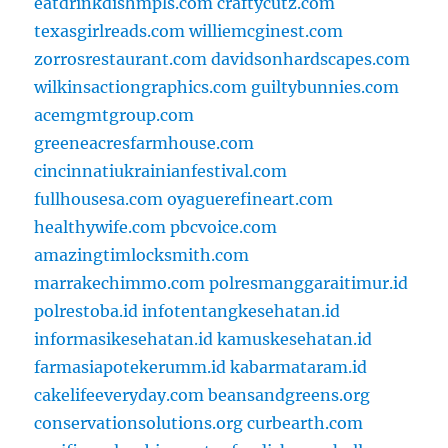
eatdrinkdishmpls.com
craftycutz.com
texasgirlreads.com
williemcginest.com
zorrosrestaurant.com
davidsonhardscapes.com
wilkinsactiongraphics.com
guiltybunnies.com
acemgmtgroup.com
greeneacresfarmhouse.com
cincinnatiukrainianfestival.com
fullhousesa.com
oyaguerefineart.com
healthywife.com
pbcvoice.com
amazingtimlocksmith.com
marrakechimmo.com
polresmanggaraitimur.id
polrestoba.id
infotentangkesehatan.id
informasikesehatan.id
kamuskesehatan.id
farmasiapotekerumm.id
kabarmataram.id
cakelifeeveryday.com
beansandgreens.org
conservationsolutions.org
curbearth.com