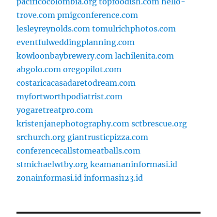
pacificocolombia.org
topfoodish.com
hello-
trove.com
pmigconference.com
lesleyreynolds.com
tomulrichphotos.com
eventfulweddingplanning.com
kowloonbaybrewery.com
lachilenita.com
abgolo.com
oregopilot.com
costaricacasadaretodream.com
myfortworthpodiatrist.com
yogaretreatpro.com
kristenjanephotography.com
sctbrescue.org
srchurch.org
giantrusticpizza.com
conferencecallstomeatballs.com
stmichaelwtby.org
keamananinformasi.id
zonainformasi.id
informasi123.id