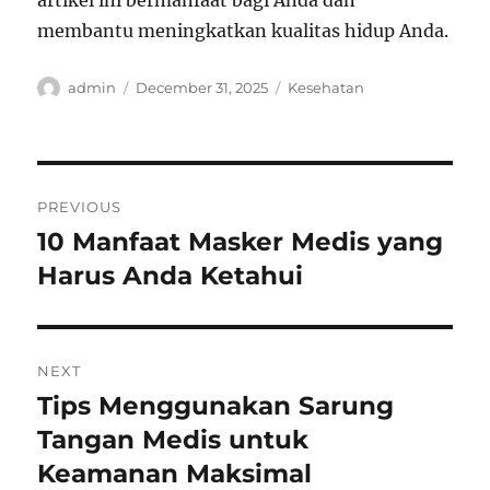
artikel ini bermanfaat bagi Anda dan
membantu meningkatkan kualitas hidup Anda.
Author
Posted
Categories
admin
December 31, 2025
Kesehatan
on
Post
PREVIOUS
navigation
10 Manfaat Masker Medis yang
Previous
post:
Harus Anda Ketahui
NEXT
Tips Menggunakan Sarung
Next
post:
Tangan Medis untuk
Keamanan Maksimal