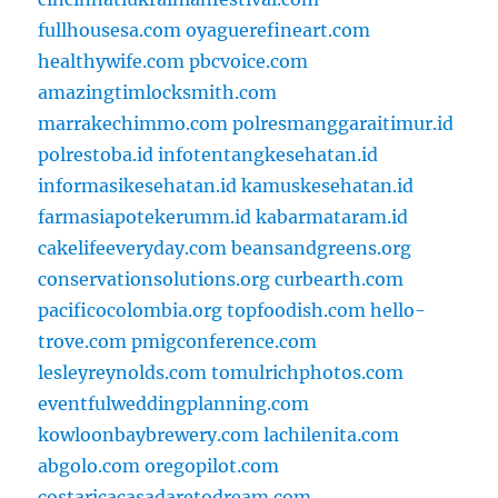
fullhousesa.com
oyaguerefineart.com
healthywife.com
pbcvoice.com
amazingtimlocksmith.com
marrakechimmo.com
polresmanggaraitimur.id
polrestoba.id
infotentangkesehatan.id
informasikesehatan.id
kamuskesehatan.id
farmasiapotekerumm.id
kabarmataram.id
cakelifeeveryday.com
beansandgreens.org
conservationsolutions.org
curbearth.com
pacificocolombia.org
topfoodish.com
hello-
trove.com
pmigconference.com
lesleyreynolds.com
tomulrichphotos.com
eventfulweddingplanning.com
kowloonbaybrewery.com
lachilenita.com
abgolo.com
oregopilot.com
costaricacasadaretodream.com