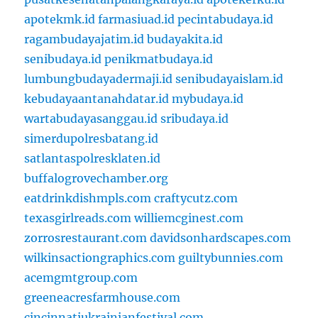
apotekmk.id
farmasiuad.id
pecintabudaya.id
ragambudayajatim.id
budayakita.id
senibudaya.id
penikmatbudaya.id
lumbungbudayadermaji.id
senibudayaislam.id
kebudayaantanahdatar.id
mybudaya.id
wartabudayasanggau.id
sribudaya.id
simerdupolresbatang.id
satlantaspolresklaten.id
buffalogrovechamber.org
eatdrinkdishmpls.com
craftycutz.com
texasgirlreads.com
williemcginest.com
zorrosrestaurant.com
davidsonhardscapes.com
wilkinsactiongraphics.com
guiltybunnies.com
acemgmtgroup.com
greeneacresfarmhouse.com
cincinnatiukrainianfestival.com