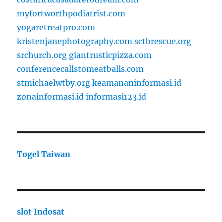
myfortworthpodiatrist.com
yogaretreatpro.com
kristenjanephotography.com
sctbrescue.org
srchurch.org
giantrusticpizza.com
conferencecallstomeatballs.com
stmichaelwtby.org
keamananinformasi.id
zonainformasi.id
informasi123.id
Togel Taiwan
slot Indosat