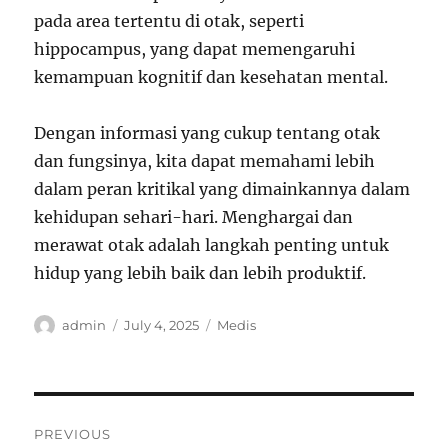
pada area tertentu di otak, seperti
hippocampus, yang dapat memengaruhi
kemampuan kognitif dan kesehatan mental.
Dengan informasi yang cukup tentang otak
dan fungsinya, kita dapat memahami lebih
dalam peran kritikal yang dimainkannya dalam
kehidupan sehari-hari. Menghargai dan
merawat otak adalah langkah penting untuk
hidup yang lebih baik dan lebih produktif.
Author
Posted
Categories
admin
July 4, 2025
Medis
on
Post
PREVIOUS