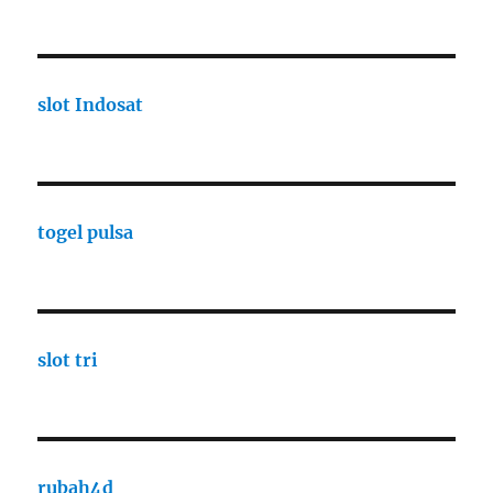
slot Indosat
togel pulsa
slot tri
rubah4d