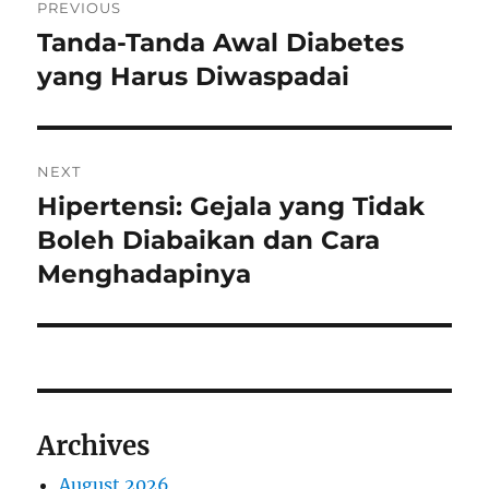
PREVIOUS
navigation
Tanda-Tanda Awal Diabetes
Previous
post:
yang Harus Diwaspadai
NEXT
Hipertensi: Gejala yang Tidak
Next
post:
Boleh Diabaikan dan Cara
Menghadapinya
Archives
August 2026