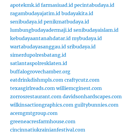
apotekmk.id
farmasiuad.id
pecintabudaya.id
ragambudayajatim.id
budayakita.id
senibudaya.id
penikmatbudaya.id
lumbungbudayadermaji.id
senibudayaislam.id
kebudayaantanahdatar.id
mybudaya.id
wartabudayasanggau.id
sribudaya.id
simerdupolresbatang.id
satlantaspolresklaten.id
buffalogrovechamber.org
eatdrinkdishmpls.com
craftycutz.com
texasgirlreads.com
williemcginest.com
zorrosrestaurant.com
davidsonhardscapes.com
wilkinsactiongraphics.com
guiltybunnies.com
acemgmtgroup.com
greeneacresfarmhouse.com
cincinnatiukrainianfestival.com