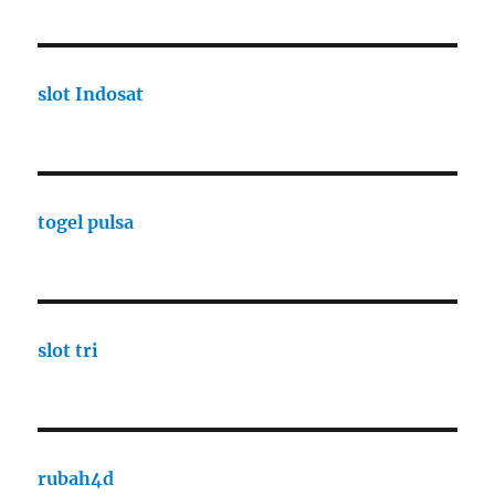
slot Indosat
togel pulsa
slot tri
rubah4d