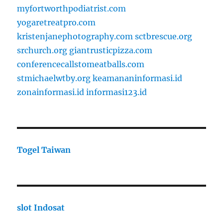
myfortworthpodiatrist.com
yogaretreatpro.com
kristenjanephotography.com
sctbrescue.org
srchurch.org
giantrusticpizza.com
conferencecallstomeatballs.com
stmichaelwtby.org
keamananinformasi.id
zonainformasi.id
informasi123.id
Togel Taiwan
slot Indosat