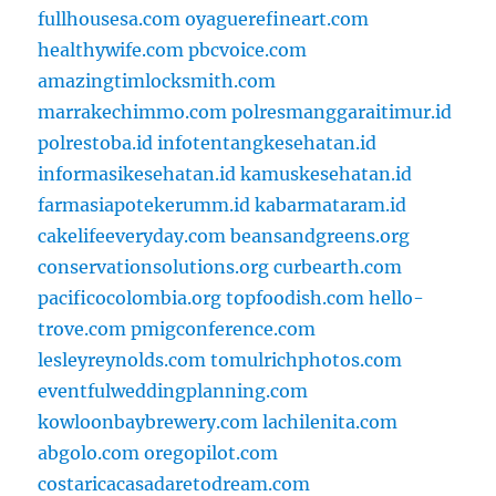
fullhousesa.com
oyaguerefineart.com
healthywife.com
pbcvoice.com
amazingtimlocksmith.com
marrakechimmo.com
polresmanggaraitimur.id
polrestoba.id
infotentangkesehatan.id
informasikesehatan.id
kamuskesehatan.id
farmasiapotekerumm.id
kabarmataram.id
cakelifeeveryday.com
beansandgreens.org
conservationsolutions.org
curbearth.com
pacificocolombia.org
topfoodish.com
hello-
trove.com
pmigconference.com
lesleyreynolds.com
tomulrichphotos.com
eventfulweddingplanning.com
kowloonbaybrewery.com
lachilenita.com
abgolo.com
oregopilot.com
costaricacasadaretodream.com